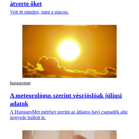
átverte őket
Volt itt minden, mint a piacon.
hungaromet
A meteorológus szerint vészjóslóak júliusi
adatok
A HungaroMet mérései szerint az átlagos havi csapadék alig
negyede hullott le.