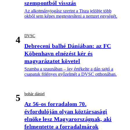
szempontból visszás
Az alkotmányjogász szerint a Tisza jelöltje több
okból sem képes megtestesíteni a nemzet egységét.
DVSC
4
Debreceni balhé Dániában: az FC
Köbenhavn elnézést kér és
magyarázatot követel
Szamba a szaunában – így értékelte a dán sajtó a
csapatuk fölényes győzelmét a DVSC otthonában.
bohár dániel
5
Az 56-os forradalom 70.
évfordulóján olyan köztársasági
elnöke lesz Magyarországnak, aki
felmentette a forradalmárok