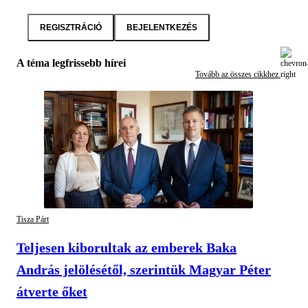
REGISZTRÁCIÓ
BEJELENTKEZÉS
A téma legfrissebb hírei
Tovább az összes cikkhez
Tisza Párt
Teljesen kiborultak az emberek Baka
András jelölésétől, szerintük Magyar Péter
átverte őket