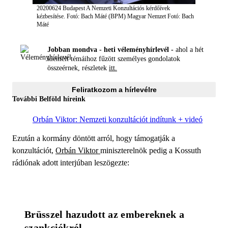
20200624 Budapest A Nemzeti Konzultációs kérdőívek
kézbesítése. Fotó: Bach Máté (BPM) Magyar Nemzet
Fotó: Bach
Máté
Jobban mondva - heti véleményhírlevél -
ahol a hét
kiemelt témáihoz fűzött személyes gondolatok
összeérnek, részletek
itt.
Feliratkozom a hírlevélre
További Belföld híreink
Orbán Viktor: Nemzeti konzultációt indítunk + videó
Ezután a kormány döntött arról, hogy támogatják a
konzultációt,
Orbán Viktor
miniszterelnök pedig a Kossuth
rádiónak adott interjúban leszögezte:
Brüsszel hazudott az embereknek a 
szankciókról.