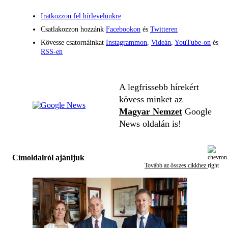
Iratkozzon fel hírlevelünkre
Csatlakozzon hozzánk
Facebookon
és
Twitteren
Kövesse csatornáinkat
Instagrammon
,
Videán
,
YouTube-on
és
RSS-en
A legfrissebb hírekért
kövess minket az
Magyar Nemzet
Google
News oldalán is!
Címoldalról ajánljuk
Tovább az összes cikkhez