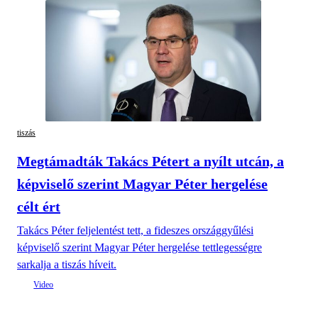
tiszás
Megtámadták Takács Pétert a nyílt utcán, a
képviselő szerint Magyar Péter hergelése
célt ért
Takács Péter feljelentést tett, a fideszes országgyűlési
képviselő szerint Magyar Péter hergelése tettlegességre
sarkalja a tiszás híveit.