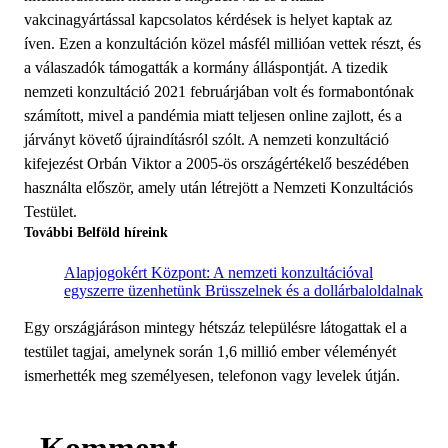
vakcinagyártással kapcsolatos kérdések is helyet kaptak az
íven. Ezen a konzultáción közel másfél millióan vettek részt, és
a válaszadók támogatták a kormány álláspontját. A tizedik
nemzeti konzultáció 2021 februárjában volt és formabontónak
számított, mivel a pandémia miatt teljesen online zajlott, és a
járványt követő újraindításról szólt. A nemzeti konzultáció
kifejezést Orbán Viktor a 2005-ös országértékelő beszédében
használta először, amely után létrejött a Nemzeti Konzultációs
Testület.
További Belföld híreink
Alapjogokért Központ: A nemzeti konzultációval
egyszerre üzenhetünk Brüsszelnek és a dollárbaloldalnak
Egy országjáráson mintegy hétszáz településre látogattak el a
testület tagjai, amelynek során 1,6 millió ember véleményét
ismerhették meg személyesen, telefonon vagy levelek útján.