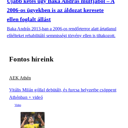
Újabb kétes ügy Baka András múltjából – A
2006-os ügyekben is az áldozat keresete
ellen foglalt állást
Baka András 2013-ban a 2006-os rendőrterror alatt ártatlanul
elítélteket rehabilitáló semmisségi törvény ellen is tiltakozott.
Fontos híreink
AEK Athén
Vitális Milán góllal debütált, és furcsa helyzetbe csöppent
Athénban + videó