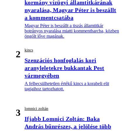
kormány vízügyi államtitkárának
nyaralása, Magyar Péter is beszállt
a kommentcsatába
Magyar Péter is beszállt a tiszás államtitkár
botrányos nyaralása miatti kommentharcba, közben
öngólt lőve magának.
kincs
2
Szenzációs honfoglalás kori
aranyleletekre bukkantak Pest
vármegyében
A felbecsülhetetlen értékű kincs a korabeli elit
tagjaihoz tartozhatott.
lomnici zoltán
3
Ifjabb Lomnici Zoltán: Baka
András bűnrészes, a jelölése több