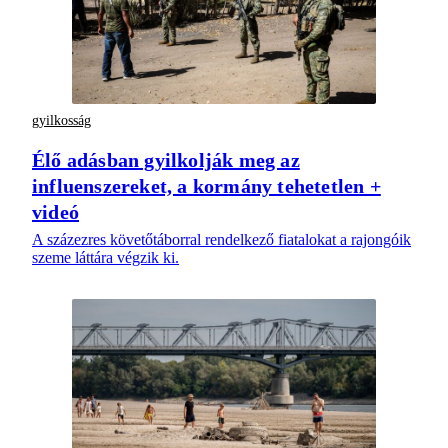
gyilkosság
Élő adásban gyilkolják meg az
influenszereket, a kormány tehetetlen +
videó
A százezres követőtáborral rendelkező fiatalokat a rajongóik
szeme láttára végzik ki.