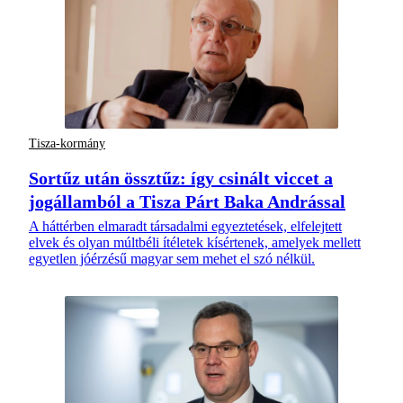
Tisza-kormány
Sortűz után össztűz: így csinált viccet a
jogállamból a Tisza Párt Baka Andrással
A háttérben elmaradt társadalmi egyeztetések, elfelejtett
elvek és olyan múltbéli ítéletek kísértenek, amelyek mellett
egyetlen jóérzésű magyar sem mehet el szó nélkül.