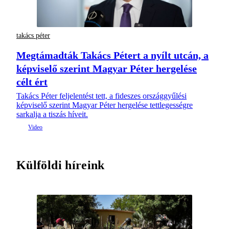
takács péter
Megtámadták Takács Pétert a nyílt utcán, a
képviselő szerint Magyar Péter hergelése
célt ért
Takács Péter feljelentést tett, a fideszes országgyűlési
képviselő szerint Magyar Péter hergelése tettlegességre
sarkalja a tiszás híveit.
Külföldi híreink