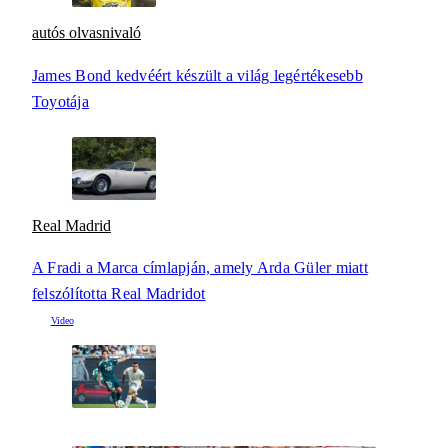
autós olvasnivaló
James Bond kedvéért készült a világ legértékesebb
Toyotája
Real Madrid
A Fradi a Marca címlapján, amely Arda Güler miatt
felszólította Real Madridot