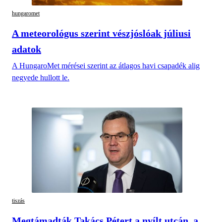
hungaromet
A meteorológus szerint vészjóslóak júliusi
adatok
A HungaroMet mérései szerint az átlagos havi csapadék alig
negyede hullott le.
tiszás
Megtámadták Takács Pétert a nyílt utcán, a