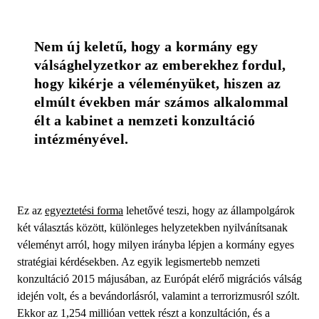
Nem új keletű, hogy a kormány egy 
válsághelyzetkor az emberekhez fordul, 
hogy kikérje a véleményüket, hiszen az 
elmúlt években már számos alkalommal 
élt a kabinet a nemzeti konzultáció 
intézményével.
Ez az
egyeztetési forma
lehetővé teszi, hogy az állampolgárok
két választás között, különleges helyzetekben nyilvánítsanak
véleményt arról, hogy milyen irányba lépjen a kormány egyes
stratégiai kérdésekben. Az egyik legismertebb nemzeti
konzultáció 2015 májusában, az Európát elérő migrációs válság
idején volt, és a bevándorlásról, valamint a terrorizmusról szólt.
Ekkor az 1,254 millióan vettek részt a konzultáción, és a