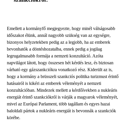
Emellett a kormányfő megjegyezte, hogy minél válságosabb
időszakot élünk, annál nagyobb szükség van az egységre,
bizonyos helyzetekben pedig az a legjobb, ha az emberek
bevonhatók a döntéshozatalba, ennek pedig a jogilag
legrugalmasabb formája a nemzeti konzultáció. Azóta
napvilágot látott, hogy összesen hét kérdés lesz, és biztosan
várható egy gázszankciókra vonatkozó rész. Kiderült az is,
hogy a kormány a brüsszeli szankciós politika turizmust érintő
hatásairól is kikéri az emberek véleményét a nemzeti
konzultációban. Mindezek mellett a kérdőívekben a nukleáris
energiát érintő szankciókról is várják a magyarok véleményét,
mivel az Európai Parlament, több tagállam és egyes hazai
baloldali pártok a nukleáris energiát is bevonnák a szankciók
körébe.