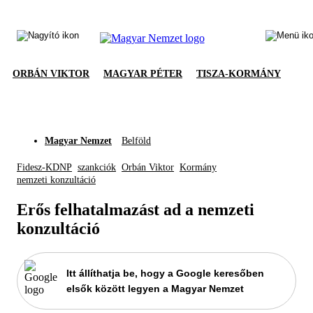
ORBÁN VIKTOR
MAGYAR PÉTER
TISZA-KORMÁNY
Magyar Nemzet
Belföld
Fidesz-KDNP
szankciók
Orbán Viktor
Kormány
nemzeti konzultáció
Erős felhatalmazást ad a nemzeti
konzultáció
Itt állíthatja be, hogy a Google keresőben
elsők között legyen a Magyar Nemzet