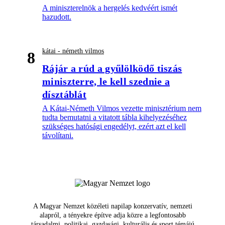
A miniszterelnök a hergelés kedvéért ismét
hazudott.
kátai - németh vilmos
8
Rájár a rúd a gyűlölködő tiszás
miniszterre, le kell szednie a
dísztáblát
A Kátai-Németh Vilmos vezette minisztérium nem
tudta bemutatni a vitatott tábla kihelyezéséhez
szükséges hatósági engedélyt, ezért azt el kell
távolítani.
A Magyar Nemzet közéleti napilap konzervatív, nemzeti
alapról, a tényekre építve adja közre a legfontosabb
társadalmi, politikai, gazdasági, kulturális és sport témájú