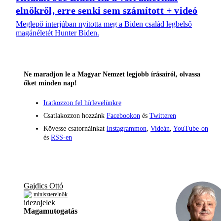
elnökről, erre senki sem számított + videó
Meglepő interjúban nyitotta meg a Biden család legbelső
magánéletét Hunter Biden.
Ne maradjon le a Magyar Nemzet legjobb írásairól, olvassa
őket minden nap!
Iratkozzon fel hírlevelünkre
Csatlakozzon hozzánk
Facebookon
és
Twitteren
Kövesse csatornáinkat
Instagrammon
,
Videán
,
YouTube-on
és
RSS-en
Gajdics Ottó
miniszterelnök
Magamutogatás