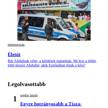
németország
Életút
Bár Abdulnak vége, a kérdések maradnak. Mi lesz a többi,
több tízezer Abdullal, akik Európában fenik a kést?
Legolvasottabb
gajdos lászló
1
Egyre botrányosabb a Tisza-