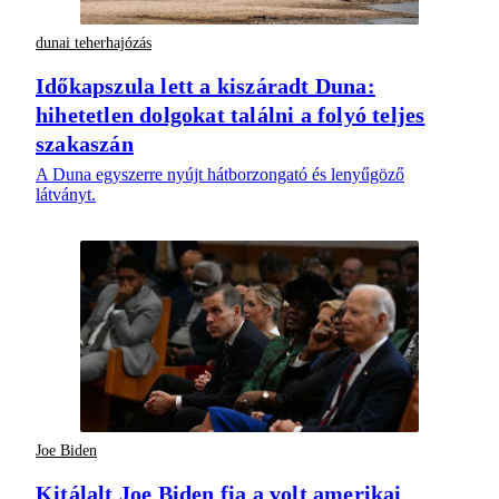
dunai teherhajózás
Időkapszula lett a kiszáradt Duna:
hihetetlen dolgokat találni a folyó teljes
szakaszán
A Duna egyszerre nyújt hátborzongató és lenyűgöző
látványt.
Joe Biden
Kitálalt Joe Biden fia a volt amerikai