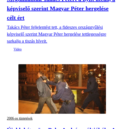
képviselő szerint Magyar Péter hergelése
célt ért
Takács Péter feljelentést tett, a fideszes országgyűlési
képviselő szerint Magyar Péter hergelése tettlegességre
sarkalja a tiszás híveit.
2006-os tüntetések