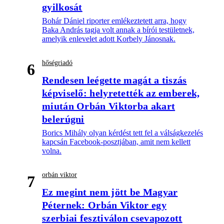
gyilkosát
Bohár Dániel riporter emlékeztetett arra, hogy
Baka András tagja volt annak a bírói testületnek,
amelyik enlevelet adott Korbely Jánosnak.
hőségriadó
6
Rendesen leégette magát a tiszás
képviselő: helyretették az emberek,
miután Orbán Viktorba akart
belerúgni
Borics Mihály olyan kérdést tett fel a válságkezelés
kapcsán Facebook-posztjában, amit nem kellett
volna.
orbán viktor
7
Ez megint nem jött be Magyar
Péternek: Orbán Viktor egy
szerbiai fesztiválon csevapozott