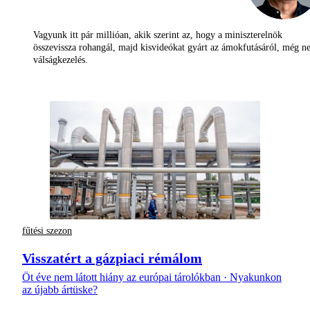
Vagyunk itt pár millióan, akik szerint az, hogy a miniszterelnök
összevissza rohangál, majd kisvideókat gyárt az ámokfutásáról, még 
válságkezelés.
fűtési szezon
Visszatért a gázpiaci rémálom
Öt éve nem látott hiány az európai tárolókban · Nyakunkon
az újabb ártüske?