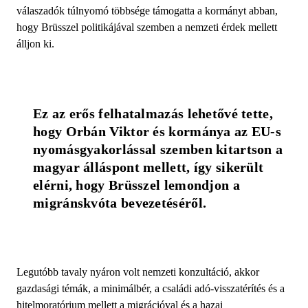
válaszadók túlnyomó többsége támogatta a kormányt abban,
hogy Brüsszel politikájával szemben a nemzeti érdek mellett
álljon ki.
Ez az erős felhatalmazás lehetővé tette, 
hogy Orbán Viktor és kormánya az EU-s 
nyomásgyakorlással szemben kitartson a 
magyar álláspont mellett, így sikerült 
elérni, hogy Brüsszel lemondjon a 
migránskvóta bevezetéséről.
Legutóbb tavaly nyáron volt nemzeti konzultáció, akkor
gazdasági témák, a minimálbér, a családi adó-visszatérítés és a
hitelmoratórium mellett a migrációval és a hazai