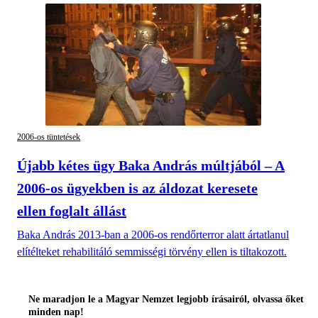
2006-os tüntetések
Újabb kétes ügy Baka András múltjából – A
2006-os ügyekben is az áldozat keresete
ellen foglalt állást
Baka András 2013-ban a 2006-os rendőrterror alatt ártatlanul
elítélteket rehabilitáló semmisségi törvény ellen is tiltakozott.
Ne maradjon le a Magyar Nemzet legjobb írásairól, olvassa őket
minden nap!