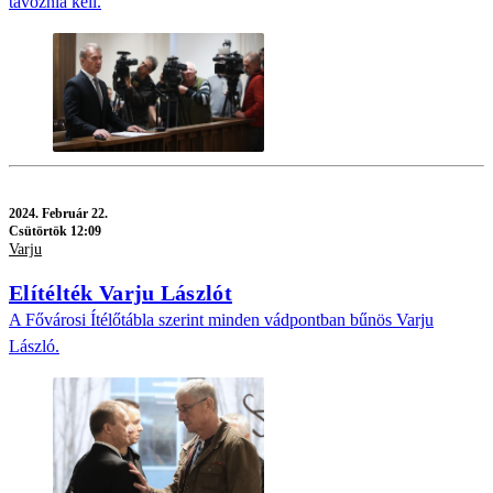
távoznia kell.
2024.
Február 22.
Csütörtök 12:09
Varju
Elítélték Varju Lászlót
A Fővárosi Ítélőtábla szerint minden vádpontban bűnös Varju
László.