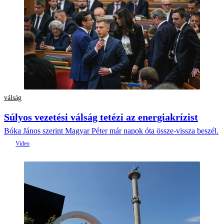
válság
Súlyos vezetési válság tetézi az energiakrízist
Bóka János szerint Magyar Péter már napok óta össze-vissza beszél.