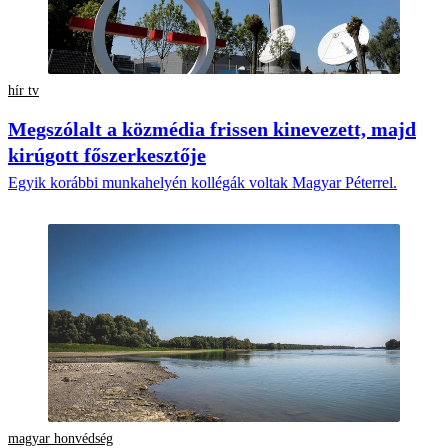
hír tv
Megszólalt a közmédia frissen kinevezett, majd
kirúgott főszerkesztője
Egyik korábbi munkahelyén kollégák voltak Magyar Péterrel.
magyar honvédség