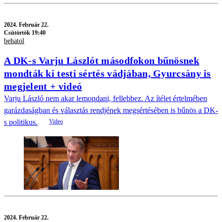
2024.
Február 22.
Csütörtök 19:40
behatol
A DK-s Varju Lászlót másodfokon bűnösnek
mondták ki testi sértés vádjában, Gyurcsány is
megjelent + videó
Varju László nem akar lemondani, fellebbez. Az ítélet értelmében
garázdaságban és választás rendjének megsértésében is bűnös a DK-
s politikus.
2024.
Február 22.