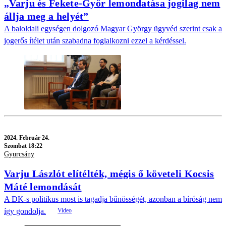
„Varju és Fekete-Győr lemondatása jogilag nem
állja meg a helyét”
A baloldali egységen dolgozó Magyar György ügyvéd szerint csak a
jogerős ítélet után szabadna foglalkozni ezzel a kérdéssel.
2024.
Február 24.
Szombat 18:22
Gyurcsány
Varju Lászlót elítélték, mégis ő követeli Kocsis
Máté lemondását
A DK-s politikus most is tagadja bűnösségét, azonban a bíróság nem
így gondolja.