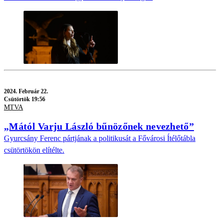
2024.
Február 22.
Csütörtök 19:56
MTVA
„Mától Varju László bűnözőnek nevezhető”
Gyurcsány Ferenc pártjának a politikusát a Fővárosi Ítélőtábla
csütörtökön elítélte.