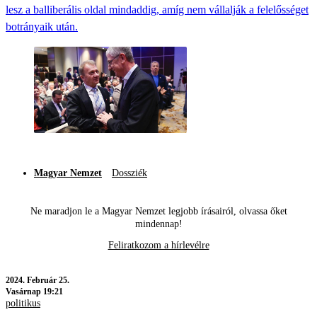
lesz a balliberális oldal mindaddig, amíg nem vállalják a felelősséget
botrányaik után.
Magyar Nemzet
Dossziék
Ne maradjon le a Magyar Nemzet legjobb írásairól, olvassa őket
mindennap!
Feliratkozom a hírlevélre
2024.
Február 25.
Vasárnap 19:21
politikus