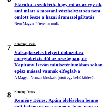
Elárulta a szakértő, hogy mi az az egy ok,
ami miatt a mostani vészhelyzetben nem
omlott össze a hazai áramszolgáltatás
Nem Magyar Péteréken múlt.
Kapitány István
7
Válságkezelés helyett dobozolás:
energiakrízis dúl az országban, de
Kapitány István minisztériumában sokan
egész mással vannak elfoglalva
A Magyar Nemzet birtokába jutott egy belső körlevél.
Kemény Dénes
8
Kemény Dénes: Apám ölelésében benne
volt hetven év és a remény, hogy nem az