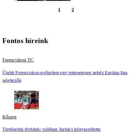
1
2
Fontos híreink
Ferencvárosi TC
Újabb Ferencváros-győzelem egy rettenetesen nehéz Európa-liga
selejtezőn
Kőszeg
Történelmi tévhitek: valóban Jurisics kényszerítette