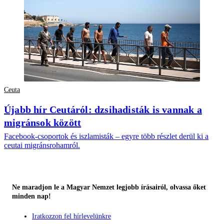
Ceuta
Újabb hír Ceutáról: dzsihadisták is vannak a
migránsok között
Facebook-csoportok és iszlamisták – egyre több részlet derül ki a
ceutai migránsrohamról.
Ne maradjon le a Magyar Nemzet legjobb írásairól, olvassa őket
minden nap!
Iratkozzon fel hírlevelünkre