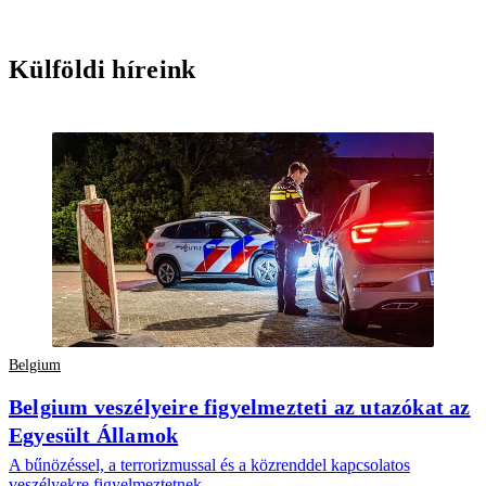
Külföldi híreink
Belgium
Belgium veszélyeire figyelmezteti az utazókat az
Egyesült Államok
A bűnözéssel, a terrorizmussal és a közrenddel kapcsolatos
veszélyekre figyelmeztetnek.