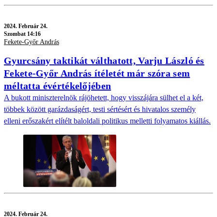
2024.
Február 24.
Szombat 14:16
Fekete-Győr András
Gyurcsány taktikát válthatott, Varju László és
Fekete-Győr András ítéletét már szóra sem
méltatta évértékelőjében
A bukott miniszterelnök rájöhetett, hogy visszájára sülhet el a két,
többek között garázdaságért, testi sértésért és hivatalos személy
elleni erőszakért elítélt baloldali politikus melletti folyamatos kiállás.
2024.
Február 24.