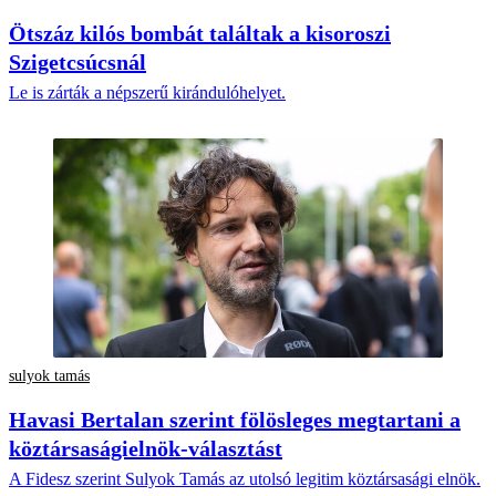
Ötszáz kilós bombát találtak a kisoroszi
Szigetcsúcsnál
Le is zárták a népszerű kirándulóhelyet.
sulyok tamás
Havasi Bertalan szerint fölösleges megtartani a
köztársaságielnök-választást
A Fidesz szerint Sulyok Tamás az utolsó legitim köztársasági elnök.