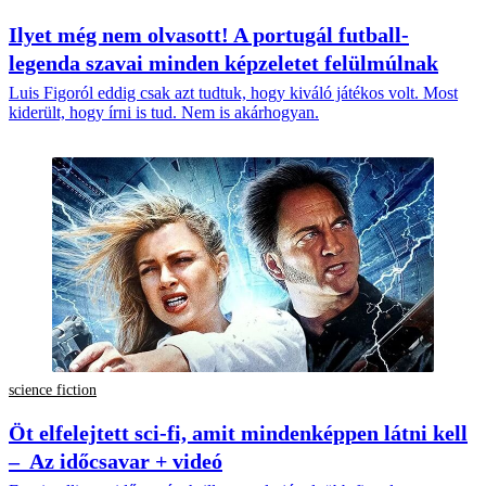
Ilyet még nem olvasott! A portugál futball-
legenda szavai minden képzeletet felülmúlnak
Luis Figoról eddig csak azt tudtuk, hogy kiváló játékos volt. Most
kiderült, hogy írni is tud. Nem is akárhogyan.
science fiction
Öt elfelejtett sci-fi, amit mindenképpen látni kell
– Az időcsavar + videó