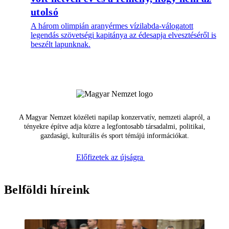
utolsó
A három olimpián aranyérmes vízilabda-válogatott
legendás szövetségi kapitánya az édesapja elvesztéséről is
beszélt lapunknak.
A Magyar Nemzet közéleti napilap konzervatív, nemzeti alapról, a
tényekre építve adja közre a legfontosabb társadalmi, politikai,
gazdasági, kulturális és sport témájú információkat.
Előfizetek az újságra
Belföldi híreink