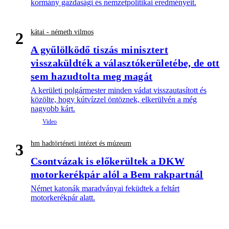
kormány gazdasági és nemzetpolitikai eredményeit.
kátai - németh vilmos
2
A gyűlölködő tiszás minisztert
visszaküldték a választókerületébe, de ott
sem hazudtolta meg magát
A kerületi polgármester minden vádat visszautasított és
közölte, hogy kútvízzel öntöznek, elkerülvén a még
nagyobb kárt.
hm hadtörténeti intézet és múzeum
3
Csontvázak is előkerültek a DKW
motorkerékpár alól a Bem rakpartnál
Német katonák maradványai feküdtek a feltárt
motorkerékpár alatt.