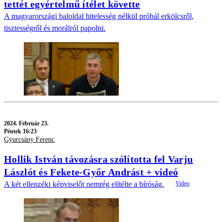
tettét egyértelmű ítélet követte
A magyarországi baloldal hitelesség nélkül próbál erkölcsről,
tisztességről és morálról papolni.
2024.
Február 23.
Péntek 16:23
Gyurcsány Ferenc
Hollik István távozásra szólította fel Varju
Lászlót és Fekete-Győr Andrást + videó
A két ellenzéki képviselőt nemrég elítélte a bíróság.