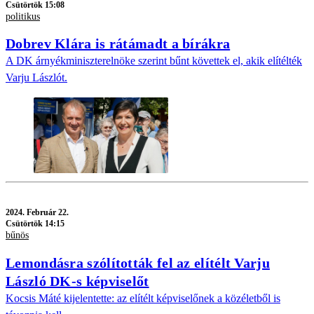
Csütörtök 15:08
politikus
Dobrev Klára is rátámadt a bírákra
A DK árnyékminiszterelnöke szerint bűnt követtek el, akik elítélték
Varju Lászlót.
2024.
Február 22.
Csütörtök 14:15
bűnös
Lemondásra szólították fel az elítélt Varju
László DK-s képviselőt
Kocsis Máté kijelentette: az elítélt képviselőnek a közéletből is