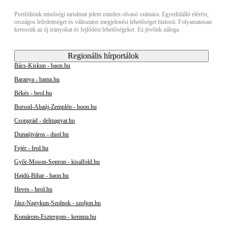
Portfóliónk minőségi tartalmat jelent minden olvasó számára. Egyedülálló elérést,
országos lefedettséget és változatos megjelenési lehetőséget biztosít. Folyamatosan
keressük az új irányokat és fejlődési lehetőségeket. Ez jövőnk záloga.
Regionális hírportálok
Bács-Kiskun - baon.hu
Baranya - bama.hu
Békés - beol.hu
Borsod-Abaúj-Zemplén - boon.hu
Csongrád - delmagyar.hu
Dunaújváros - duol.hu
Fejér - feol.hu
Győr-Moson-Sopron - kisalfold.hu
Hajdú-Bihar - haon.hu
Heves - heol.hu
Jász-Nagykun-Szolnok - szoljon.hu
Komárom-Esztergom - kemma.hu