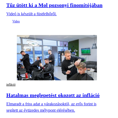
Tűz ütött ki a Mol pozsonyi finomítójában
Videó is készült a füstfelhőről.
infláció
Hatalmas meglepetést okozott az infláció
Elmaradt a friss adat a várakozásoktól, az erős forint is
segített az évtizedes mélypont elérésében.