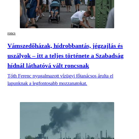
roncs
Vámszedőházak, hídrobbantás, jégzajlás és
uszályok – itt a teljes története a Szabadság
hídnál láthatóvá vált roncsnak
Tóth Ferenc nyugalmazott vízügyi főtanácsos árulta el
lapunknak a legfontosabb mozzanatokat.