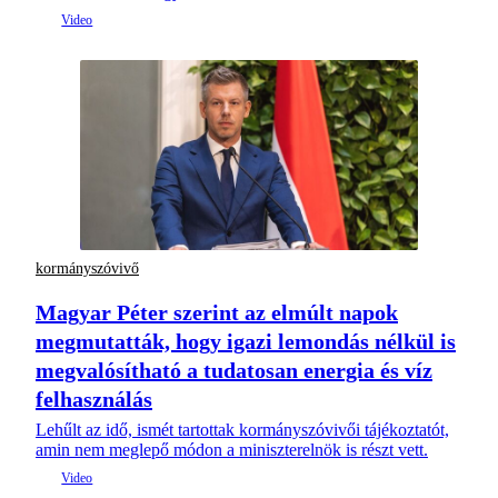
kormányszóvivő
Magyar Péter szerint az elmúlt napok
megmutatták, hogy igazi lemondás nélkül is
megvalósítható a tudatosan energia és víz
felhasználás
Lehűlt az idő, ismét tartottak kormányszóvivői tájékoztatót,
amin nem meglepő módon a miniszterelnök is részt vett.