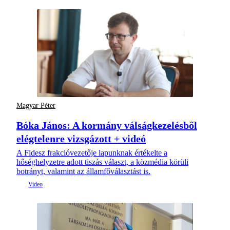
Magyar Péter
Bóka János: A kormány válságkezelésből
elégtelenre vizsgázott + videó
A Fidesz frakcióvezetője lapunknak értékelte a
hőséghelyzetre adott tiszás választ, a közmédia körüli
botrányt, valamint az államfőválasztást is.