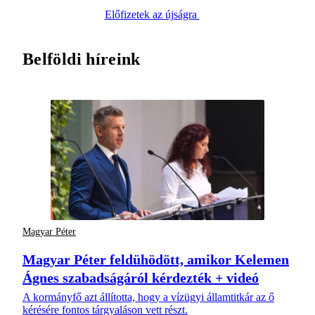
Előfizetek az újságra
Belföldi híreink
Magyar Péter
Magyar Péter feldühödött, amikor Kelemen
Ágnes szabadságáról kérdezték + videó
A kormányfő azt állította, hogy a vízügyi államtitkár az ő
kérésére fontos tárgyaláson vett részt.