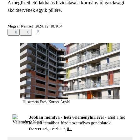
A megfizethető lakhatás biztosítása a kormány új gazdasági
akciótervének egyik pillére.
Magyar Nemzet
2024. 12. 18. 9:54
0
0
0
Illusztráció
Fotó: Kurucz Árpád
Jobban mondva - heti véleményhírlevél -
ahol a hét
kiemelt témáihoz fűzött személyes gondolatok
összeérnek, részletek
itt.