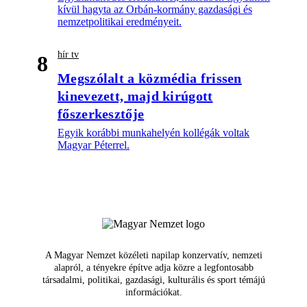
kívül hagyta az Orbán-kormány gazdasági és
nemzetpolitikai eredményeit.
hír tv
8
Megszólalt a közmédia frissen
kinevezett, majd kirúgott
főszerkesztője
Egyik korábbi munkahelyén kollégák voltak
Magyar Péterrel.
A Magyar Nemzet közéleti napilap konzervatív, nemzeti
alapról, a tényekre építve adja közre a legfontosabb
társadalmi, politikai, gazdasági, kulturális és sport témájú
információkat.