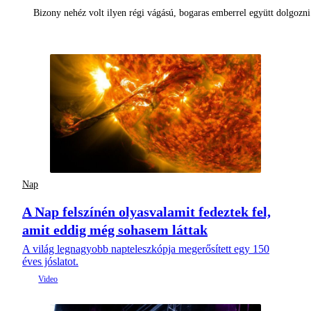
Bizony nehéz volt ilyen régi vágású, bogaras emberrel együtt dolgoz
Nap
A Nap felszínén olyasvalamit fedeztek fel,
amit eddig még sohasem láttak
A világ legnagyobb napteleszkópja megerősített egy 150
éves jóslatot.