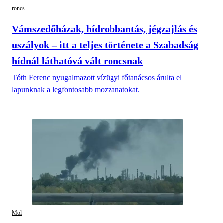
roncs
Vámszedőházak, hídrobbantás, jégzajlás és
uszályok – itt a teljes története a Szabadság
hídnál láthatóvá vált roncsnak
Tóth Ferenc nyugalmazott vízügyi főtanácsos árulta el
lapunknak a legfontosabb mozzanatokat.
Mol