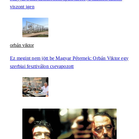
viszont igen
orbán viktor
Ez megint nem jött be Magyar Péternek: Orbán Viktor egy
szerbiai fesztiválon csevapozott