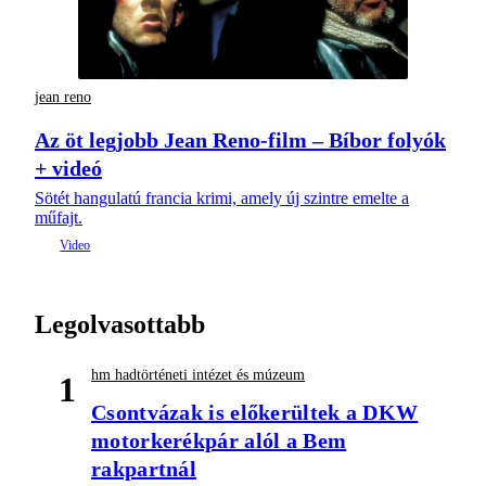
jean reno
Az öt legjobb Jean Reno-film – Bíbor folyók
+ videó
Sötét hangulatú francia krimi, amely új szintre emelte a
műfajt.
Legolvasottabb
hm hadtörténeti intézet és múzeum
1
Csontvázak is előkerültek a DKW
motorkerékpár alól a Bem
rakpartnál