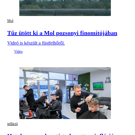
Mol
Tűz ütött ki a Mol pozsonyi finomítójában
Videó is készült a füstfelhőről.
infláció