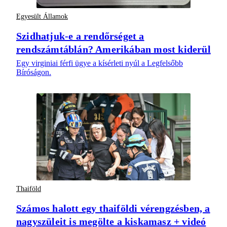
Egyesült Államok
Szidhatjuk-e a rendőrséget a
rendszámtáblán? Amerikában most kiderül
Egy virginiai férfi ügye a kísérleti nyúl a Legfelsőbb
Bíróságon.
Thaiföld
Számos halott egy thaiföldi vérengzésben, a
nagyszüleit is megölte a kiskamasz + videó