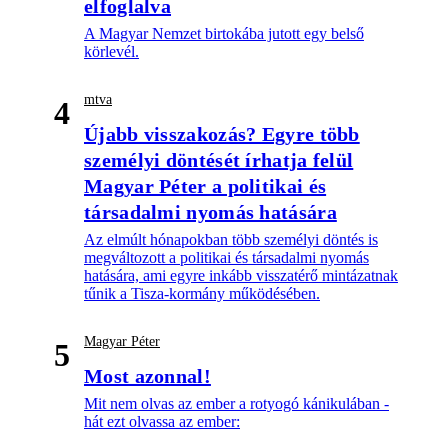
elfoglalva
A Magyar Nemzet birtokába jutott egy belső
körlevél.
mtva
4
Újabb visszakozás? Egyre több
személyi döntését írhatja felül
Magyar Péter a politikai és
társadalmi nyomás hatására
Az elmúlt hónapokban több személyi döntés is
megváltozott a politikai és társadalmi nyomás
hatására, ami egyre inkább visszatérő mintázatnak
tűnik a Tisza-kormány működésében.
Magyar Péter
5
Most azonnal!
Mit nem olvas az ember a rotyogó kánikulában -
hát ezt olvassa az ember: