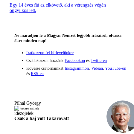
Egy 14 éves fiú az elkövető, aki a vérengzés végén
öngyilkos lett.
Ne maradjon le a Magyar Nemzet legjobb írásairól, olvassa
őket minden nap!
Iratkozzon fel hírlevelünkre
Csatlakozzon hozzánk
Facebookon
és
Twitteren
Kövesse csatornáinkat
Instagrammon
,
Videán
,
YouTube-on
és
RSS-en
Pilhál György
takaró mihály
Csak a baj volt Takaróval?