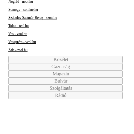
Nógrád - nool.hu
Somogy - sonline.hu
Szabolcs-Szatmár-Bereg - szon.hu
Tolna - teol.hu
Vas - vaol.hu
Veszprém - veol.hu
Zala - zaol.hu
Közélet
Gazdaság
Magazin
Bulvár
Szolgáltatás
Rádió