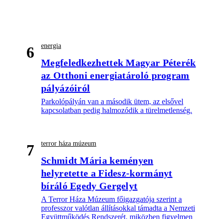
energia
6
Megfeledkezhettek Magyar Péterék
az Otthoni energiatároló program
pályázóiról
Parkolópályán van a második ütem, az elsővel
kapcsolatban pedig halmozódik a türelmetlenség.
terror háza múzeum
7
Schmidt Mária keményen
helyretette a Fidesz-kormányt
bíráló Egedy Gergelyt
A Terror Háza Múzeum főigazgatója szerint a
professzor valótlan állításokkal támadta a Nemzeti
Együttműködés Rendszerét, miközben figyelmen