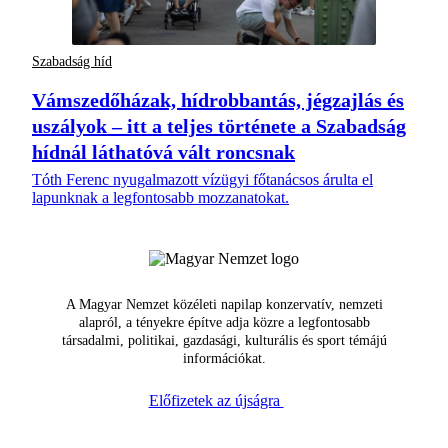
Szabadság híd
Vámszedőházak, hídrobbantás, jégzajlás és
uszályok – itt a teljes története a Szabadság
hídnál láthatóvá vált roncsnak
Tóth Ferenc nyugalmazott vízügyi főtanácsos árulta el
lapunknak a legfontosabb mozzanatokat.
A Magyar Nemzet közéleti napilap konzervatív, nemzeti
alapról, a tényekre építve adja közre a legfontosabb
társadalmi, politikai, gazdasági, kulturális és sport témájú
információkat.
Előfizetek az újságra