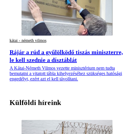
kátai - németh vilmos
Rájár a rúd a gyűlölködő tiszás miniszterre,
le kell szednie a dísztáblát
A Kátai-Németh Vilmos vezette minisztérium nem tudta
bemutatni a vitatott tábla kihelyezéséhez szükséges hatósági
engedélyt, ezért azt el kell távolítani.
Külföldi híreink