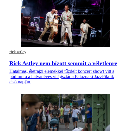
rick astley
Rick Astley nem bízott semmit a véletlenre
Hatalmas, életrajzi elemekkel tűzdelt koncert-showt vitt a
pódiumra a hatvanéves világsztár a Paloznaki JazzPiknik
első napján.