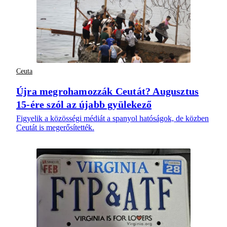
Ceuta
Újra megrohamozzák Ceutát? Augusztus
15-ére szól az újabb gyülekező
Figyelik a közösségi médiát a spanyol hatóságok, de közben
Ceutát is megerősítették.