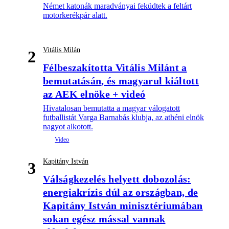
Német katonák maradványai feküdtek a feltárt
motorkerékpár alatt.
Vitális Milán
2
Félbeszakította Vitális Milánt a
bemutatásán, és magyarul kiáltott
az AEK elnöke + videó
Hivatalosan bemutatta a magyar válogatott
futballistát Varga Barnabás klubja, az athéni elnök
nagyot alkotott.
Kapitány István
3
Válságkezelés helyett dobozolás:
energiakrízis dúl az országban, de
Kapitány István minisztériumában
sokan egész mással vannak