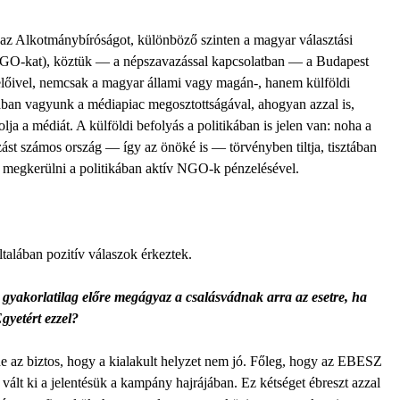
az Alkotmánybíróságot, különböző szinten a magyar választási
(NGO-kat), köztük — a népszavazással kapcsolatban — a Budapest
selőivel, nemcsak a magyar állami vagy magán-, hanem külföldi
tában vagyunk a médiapiac megosztottságával, ahogyan azzal is,
ja a médiát. A külföldi befolyás a politikában is jelen van: noha a
ást számos ország — így az önöké is — törvényben tiltja, tisztában
a megkerülni a politikában aktív NGO-k pénzelésével.
talában pozitív válaszok érkeztek.
 gyakorlatilag előre megágyaz a csalásvádnak arra az esetre, ha
gyetért ezzel?
 az biztos, hogy a kialakult helyzet nem jó. Főleg, hogy az EBESZ
t vált ki a jelentésük a kampány hajrájában. Ez kétséget ébreszt azzal