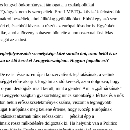
os lengyel önkormányzat támogatta a családpolitikai
Q-ügyek nem is szerepeltek. Erre LMBTQ-aktivisták felvázolták
król beszéltek, ahol állítólag gyűlölik őket. Ebből egy szó sem
ért el, és ebből kiveszi a részét az európai fősodor is. Egyébként
ke, ahol a törvény sohasem büntette a homoszexualitást. Más
magát az aktust.
 legbefolyásosabb személyisége közé sorolta önt, azon belül is az
ssza az idő kerekét Lengyelországban. Hogyan fogadta ezt?
e ez is része az európai konzervatívok lejáratásának, a velünk
séggel előre akarjuk forgatni az idő kerekét, azon dolgozva, hogy
 olyan ideológiák miatt került, mint a gender. Ami a „pátriárkának”
y Lengyelországban gyakorlatilag nincs különbség a férfiak és a nők
ládon belüli erőszakcselekmények száma, viszont a legnagyobb
 Nyugat-Európának meg kellene értenie, hogy Közép-Európának
oldásokat akarnak ránk erőszakolni — például épp a
almaik rossz működésére dolgoztak ki. Ha helyünk van a Politico