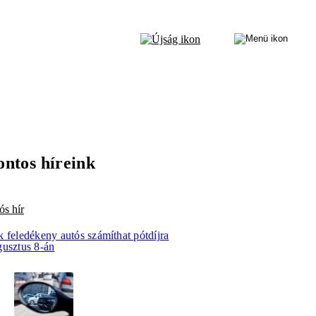
ontos híreink
ós hír
 feledékeny autós számíthat pótdíjra
gusztus 8-án