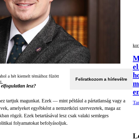
kor
M
e
h
hol a hét kiemelt témáihoz fűzött
Feliratkozom a hírlevélre
tt.
m
elfogulatlan lesz?
en
ez tartjuk magunkat. Ezek — mint például a pártatlanság vagy a
Tar
lvek, amelyeket egyébként a nemzetközi szervezetek, maga az
 rögzít. Ezek betartásával lesz csak valaki semleges
litikai folyamatokat befolyásoljuk.
L