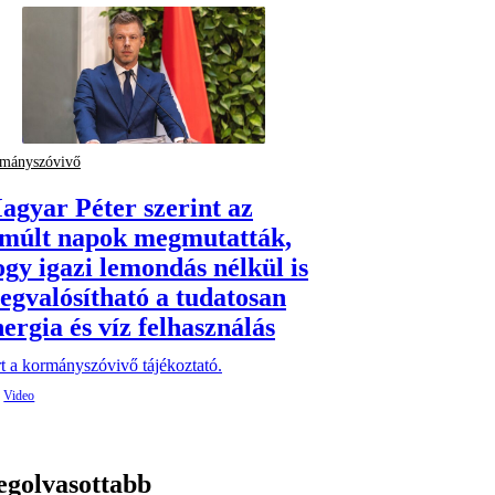
mányszóvivő
agyar Péter szerint az
lmúlt napok megmutatták,
ogy igazi lemondás nélkül is
egvalósítható a tudatosan
ergia és víz felhasználás
t a kormányszóvivő tájékoztató.
egolvasottabb