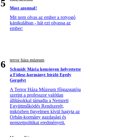
5
Most azonnal!
Mit nem olvas az ember a rotyogó
kánikulában - hát ezt olvassa az
ember:
terror háza múzeum
6
Schmidt Mária keményen helyretette
a Fidesz-kormányt bíráló Egedy
Gergelyt
A Terror Háza Múzeum főigazgatója
szerint a professzor valótlan
állításokkal támadta a Nemzeti
Együttműködés Rendszerét,
miközben figyelmen kívül hagyta az
Orbán-kormány gazdasági és
nemzetpolitikai eredményeit.