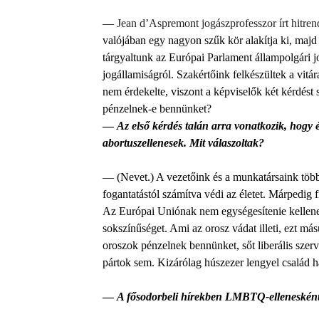
—
Jean d’Aspremont jogászprofesszor írt hitre
valójában egy nagyon szűk kör alakítja ki, majd 
tárgyaltunk az Európai Parlament állampolgári jo
jogállamiságról. Szakértőink felkészültek a vit
nem érdekelte, viszont a képviselők két kérdést 
pénzelnek-e bennünket?
—
Az első kérdés talán arra vonatkozik, hogy é
abortuszellenesek. Mit válaszoltak?
— (Nevet.) A vezetőink és a munkatársaink töb
fogantatástól számítva védi az életet. Márpedi
Az Európai Uniónak nem egységesítenie kellene 
sokszínűséget. Ami az orosz vádat illeti, ezt m
oroszok pénzelnek bennünket, sőt liberális sze
pártok sem. Kizárólag húszezer lengyel csalá
—
A fősodorbeli hírekben LMBTQ-ellenesként 