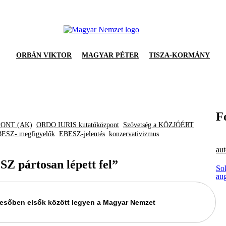
ORBÁN VIKTOR
MAGYAR PÉTER
TISZA-KORMÁNY
F
ONT (AK)
ORDO IURIS kutatóközpont
Szövetség a KÖZJÓÉRT
ESZ- megfigyelők
EBESZ-jelentés
konzervativizmus
aut
Z pártosan lépett fel”
Sok
au
keresőben elsők között legyen a Magyar Nemzet