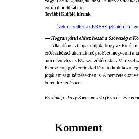
vagy mások toplistáján, akkor ennek az az oka, 
európai politikában.
További Külföld híreink
Ízekre szedték az EBESZ jelentését a ne
—
Hogyan járul ehhez hozzá a Szövetség a Kö
— Állandóan azt tapasztaljuk, hogy az Európai 
erőfeszítéssel akarnak még többet megvonni a ta
ami ellentétes az EU-szerződésekkel. Mi ezzel 
Keresztény gyökereinkkel létre tudunk hozni eg
jogállamisági kérdésekben is. A nemzetek szuve
berendezkedésben.
Borítókép: Jerzy Kwasniewski (Forrás: Facebo
Komment