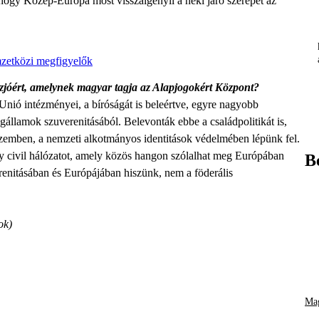
hogy Közép-Európa most visszaigényli a neki járó szerepet az
mzetközi megfigyelők
zjóért, amelynek magyar tagja az Alapjogokért Központ?
Unió intézményei, a bíróságát is beleértve, egyre nagyobb
gállamok szuverenitásából. Belevonták ebbe a családpolitikát is,
szemben, a nemzeti alkotmányos identitások védelmében lépünk fel.
y civil hálózatot, amely közös hangon szólalhat meg Európában
B
renitásában és Európájában hiszünk, nem a föderális
ok)
Mag