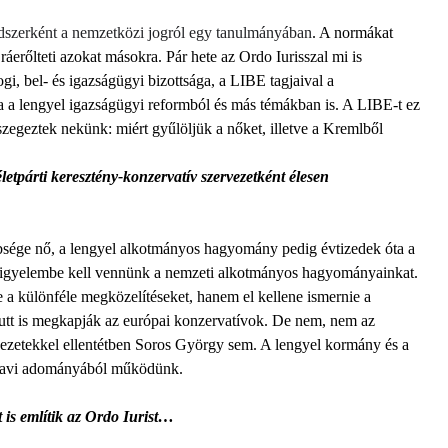
ndszerként a nemzetközi jogról egy tanulmányában
. A normákat
ráerőlteti azokat másokra. Pár hete az Ordo Iurisszal mi is
gi, bel- és igazságügyi bizottsága, a LIBE tagjaival a
ára a lengyel igazságügyi reformból és más témákban is. A LIBE-t ez
szegeztek nekünk: miért gyűlöljük a nőket, illetve a Kremlből
letpárti keresztény-konzervatív szervezetként élesen
bsége nő, a lengyel alkotmányos hagyomány pedig évtizedek óta a
g figyelembe kell vennünk a nemzeti alkotmányos hagyományainkat.
a különféle megközelítéseket, hanem el kellene ismernie a
ásutt is megkapják az európai konzervatívok. De nem, nem az
rvezetekkel ellentétben Soros György sem. A lengyel kormány és a
d havi adományából működünk.
is említik az Ordo Iurist…