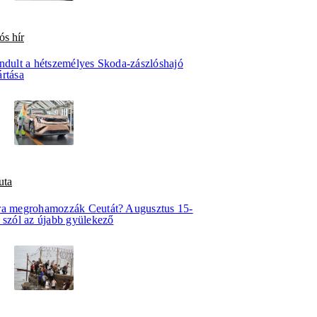
ós hír
indult a hétszemélyes Skoda-zászlóshajó
ártása
uta
ra megrohamozzák Ceutát? Augusztus 15-
e szól az újabb gyülekező