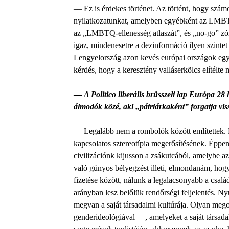
— Ez is érdekes történet. Az történt, hogy szám
nyilatkozatunkat, amelyben egyébként az LMBT
az „LMBTQ-ellenesség atlaszát”, és „no-go” zóná
igaz, mindenesetre a dezinformáció ilyen szintet 
Lengyelország azon kevés európai országok egyi
kérdés, hogy a keresztény valláserkölcs elítélte 
—
A Politico liberális brüsszeli lap Európa 28
álmodók közé, aki „pátriárkaként” forgatja vi
— Legalább nem a rombolók között említettek. D
kapcsolatos sztereotípia megerősítésének. Éppen
civilizációnk kijusson a zsákutcából, amelybe az
való gúnyos bélyegzést illeti, elmondanám, hog
fizetése között, nálunk a legalacsonyabb a csa
arányban lesz belőlük rendőrségi feljelentés.
megvan a saját társadalmi kultúrája. Olyan meg
genderideológiával —, amelyeket a saját társad