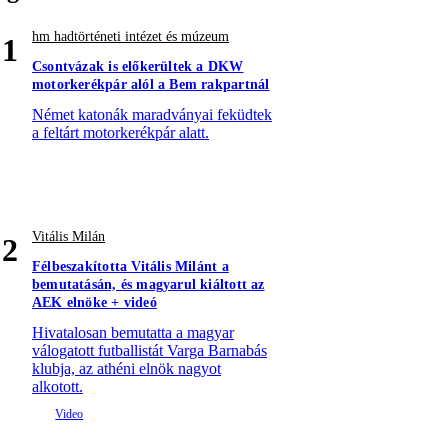
hm hadtörténeti intézet és múzeum
1
Csontvázak is előkerültek a DKW
motorkerékpár alól a Bem rakpartnál
Német katonák maradványai feküdtek
a feltárt motorkerékpár alatt.
Vitális Milán
2
Félbeszakította Vitális Milánt a
bemutatásán, és magyarul kiáltott az
AEK elnöke + videó
Hivatalosan bemutatta a magyar
válogatott futballistát Varga Barnabás
klubja, az athéni elnök nagyot
alkotott.