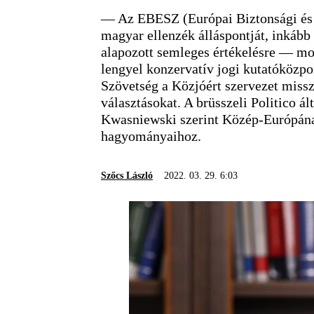
— Az EBESZ (Európai Biztonsági és E
magyar ellenzék álláspontját, inkább 
alapozott semleges értékelésre — mo
lengyel konzervatív jogi kutatóközpon
Szövetség a Közjóért szervezet miss
választásokat. A brüsszeli Politico á
Kwasniewski szerint Közép-Európána
hagyományaihoz.
Szőcs László
2022. 03. 29. 6:03