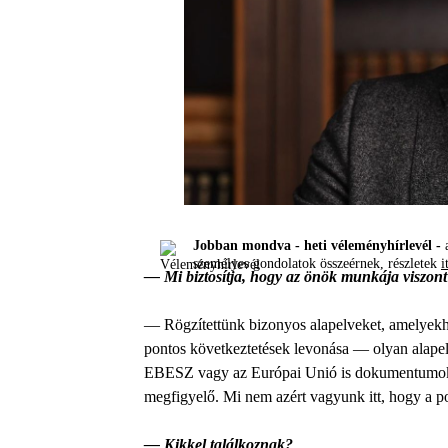
Jobban mondva - heti véleményhírlevél -
a
személyes gondolatok összeérnek, részletek
i
— Mi biztosítja, hogy az önök munkája viszont 
— Rögzítettünk bizonyos alapelveket, amelyekh
pontos következtetések levonása — olyan alape
EBESZ vagy az Európai Unió is dokumentumokban
megfigyelő. Mi nem azért vagyunk itt, hogy a po
— Kikkel találkoznak?