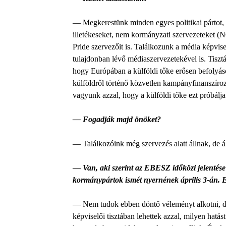
— Megkerestünk minden egyes politikai pártot, 
illetékeseket, nem kormányzati szervezeteket 
Pride szervezőit is. Találkozunk a média képvi
tulajdonban lévő médiaszervezetekével is. Tisz
hogy Európában a külföldi tőke erősen befolyásol
külföldről történő közvetlen kampányfinanszíroz
vagyunk azzal, hogy a külföldi tőke ezt próbálj
— Fogadják majd önöket?
— Találkozóink még szervezés alatt állnak, de ál
—
Van, aki szerint az EBESZ időközi jelentése
kormánypártok ismét nyernének április 3-án. E
— Nem tudok ebben döntő véleményt alkotni, de
képviselői tisztában lehettek azzal, milyen hatás