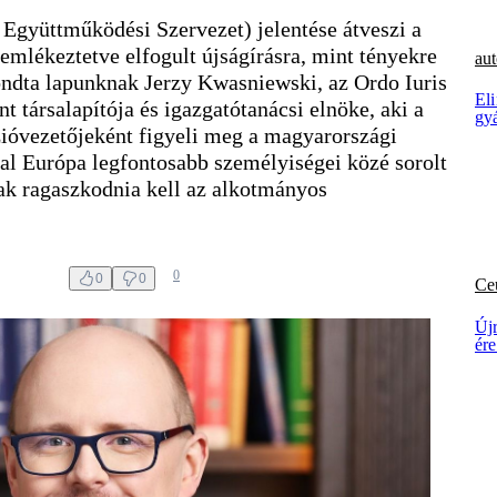
gyüttműködési Szervezet) jelentése átveszi a
emlékeztetve elfogult újságírásra, mint tényekre
aut
ndta lapunknak Jerzy Kwasniewski, az Ordo Iuris
El
t társalapítója és igazgatótanácsi elnöke, aki a
gy
zióvezetőjeként figyeli meg a magyarországi
ltal Európa legfontosabb személyiségei közé sorolt
k ragaszkodnia kell az alkotmányos
0
0
0
Ce
Új
ér