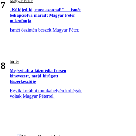
Magyar Péter
7
„Küldjed ki, most azonnal!” — ismét
bekapcsolva maradt Magyar Péter
mikrofonja
Ismét őszintén beszélt Magyar Péter.
hír tv
8
Megszólalt a közmédia frissen
kinevezett, majd kirúgott
főszerkesztője
Egyik korábbi munkahelyén kollégák
voltak Magyar Péterrel.