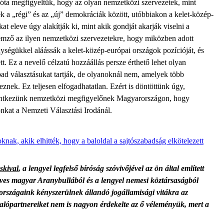
k óta megfigyeltük, hogy az olyan nemzetközi szervezetek, mint
 a „régi” és az „új” demokráciák között, utóbbiakon a kelet-közép-
at eleve úgy alakítják ki, mint akik gondját akarják viselni a
emző az ilyen nemzetközi szervezetekre, hogy miközben adott
nységükkel aláássák a kelet-közép-európai országok pozícióját, és
t. Ez a nevelő célzatú hozzáállás persze érthető lehet olyan
ad választásukat tartják, de olyanoknál nem, amelyek több
ek. Ez teljesen elfogadhatatlan. Ezért is döntöttünk úgy,
jelentkezünk nemzetközi megfigyelőnek Magyarországon, hogy
ónkat a Nemzeti Választási Irodánál.
nak, akik elhitték, hogy a baloldal a sajtószabadság elkötelezett
skival
, a lengyel legfelső bíróság szóvivőjével az ön által említett
éves magyar Aranybullából és a lengyel nemesi köztársaságból
országaink kényszerülnek állandó jogállamisági vitákra az
yalópartnereiket nem is nagyon érdekelte az ő véleményük, mert a