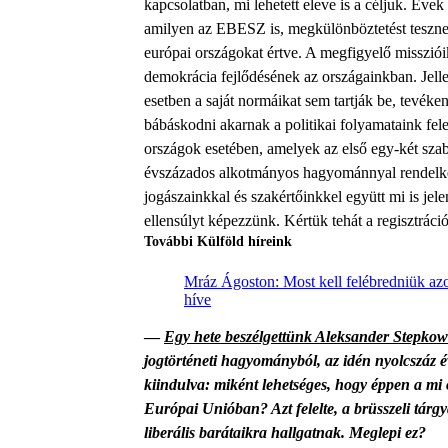
kapcsolatban, mi lehetett eleve is a céljuk. Éve
amilyen az EBESZ is, megkülönböztetést tesznek
európai országokat értve. A megfigyelő misszióik
demokrácia fejlődésének az országainkban. Jell
esetben a saját normáikat sem tartják be, tevéke
bábáskodni akarnak a politikai folyamataink felet
országok esetében, amelyek az első egy-két szab
évszázados alkotmányos hagyománnyal rendelkezn
jogászainkkal és szakértőinkkel együtt mi is 
ellensúlyt képezzünk. Kértük tehát a regisztráci
További Külföld híreink
Mráz Ágoston: Most kell felébredniük azok
híve
—
Egy hete beszélgettünk Aleksander Stepkow
jogtörténeti hagyományból, az idén nyolcszáz 
kiindulva: miként lehetséges, hogy éppen a mi 
Európai Unióban? Azt felelte, a brüsszeli tárg
liberális barátaikra hallgatnak. Meglepi ez?