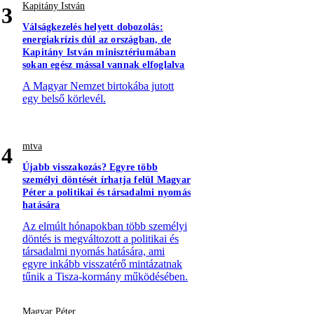
Kapitány István
3
Válságkezelés helyett dobozolás:
energiakrízis dúl az országban, de
Kapitány István minisztériumában
sokan egész mással vannak elfoglalva
A Magyar Nemzet birtokába jutott
egy belső körlevél.
mtva
4
Újabb visszakozás? Egyre több
személyi döntését írhatja felül Magyar
Péter a politikai és társadalmi nyomás
hatására
Az elmúlt hónapokban több személyi
döntés is megváltozott a politikai és
társadalmi nyomás hatására, ami
egyre inkább visszatérő mintázatnak
tűnik a Tisza-kormány működésében.
Magyar Péter