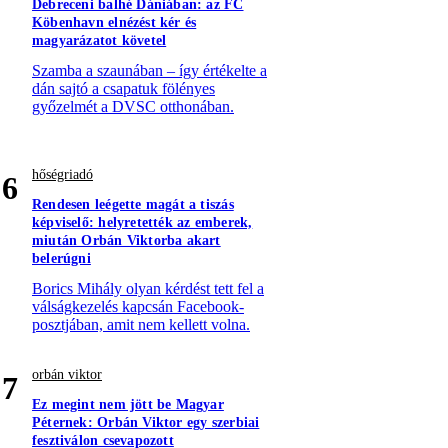
Debreceni balhé Dániában: az FC
Köbenhavn elnézést kér és
magyarázatot követel
Szamba a szaunában – így értékelte a
dán sajtó a csapatuk fölényes
győzelmét a DVSC otthonában.
hőségriadó
6
Rendesen leégette magát a tiszás
képviselő: helyretették az emberek,
miután Orbán Viktorba akart
belerúgni
Borics Mihály olyan kérdést tett fel a
válságkezelés kapcsán Facebook-
posztjában, amit nem kellett volna.
orbán viktor
7
Ez megint nem jött be Magyar
Péternek: Orbán Viktor egy szerbiai
fesztiválon csevapozott