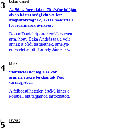
bohár dániel
3
Az 56-os forradalom 70. évfordulóján
olyan köztársasági elnöke lesz
Magyarországnak, aki felmentette a
forradalmárok gyilkosát
Bohár Dániel riporter emlékeztetett
arra, hogy Baka András tagja volt
annak a bírói testületnek, amelyik
enlevelet adott Korbely Jánosnak.
kincs
4
Szenzációs honfoglalás kori
aranyleletekre bukkantak Pest
vármegyében
A felbecsülhetetlen értékű kincs a
korabeli elit tagjaihoz tartozhatott.
DVSC
5