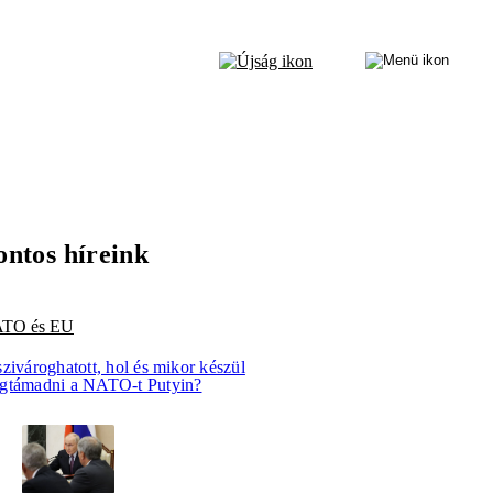
ontos híreink
TO és EU
zivároghatott, hol és mikor készül
gtámadni a NATO-t Putyin?