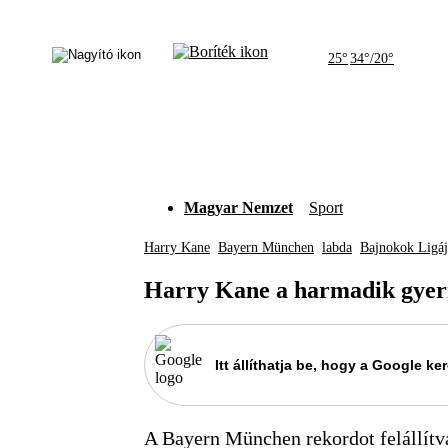
25°
34°/20°
Magyar Nemzet
Sport
Harry Kane
Bayern München
labda
Bajnokok Ligáj
Harry Kane a harmadik gyerm
Itt állíthatja be, hogy a Google 
A Bayern München rekordot felállítv