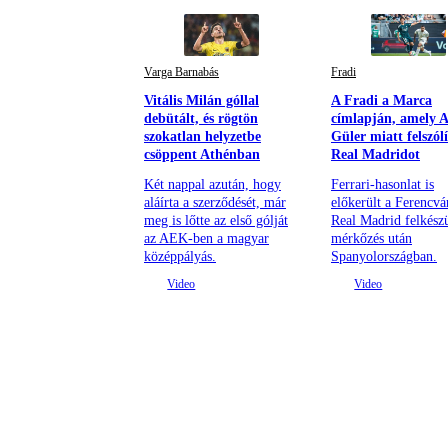
Varga Barnabás
Fradi
Vitális Milán góllal
A Fradi a Marca
debütált, és rögtön
címlapján, amely 
szokatlan helyzetbe
Güler miatt felszólí
csöppent Athénban
Real Madridot
Két nappal azután, hogy
Ferrari-hasonlat is
aláírta a szerződését, már
előkerült a Ferencvá
meg is lőtte az első gólját
Real Madrid felkészü
az AEK-ben a magyar
mérkőzés után
középpályás.
Spanyolországban.