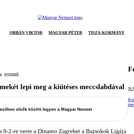
ORBÁN VIKTOR
MAGYAR PÉTER
TISZA-KORMÁNY
F
a
gyermek
ekét lepi meg a kiütéses meccslabdával
NA
Kis
me
keresőben elsők között legyen a Magyar Nemzet
a 9-2-re verte a Dinamo Zagrebet a Bajnokok Ligája