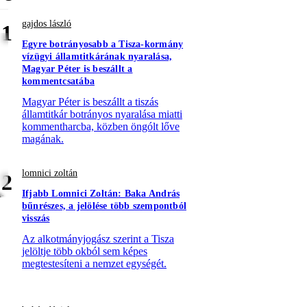
gajdos lászló
1
Egyre botrányosabb a Tisza-kormány
vízügyi államtitkárának nyaralása,
Magyar Péter is beszállt a
kommentcsatába
Magyar Péter is beszállt a tiszás
államtitkár botrányos nyaralása miatti
kommentharcba, közben öngólt lőve
magának.
lomnici zoltán
2
Ifjabb Lomnici Zoltán: Baka András
bűnrészes, a jelölése több szempontból
visszás
Az alkotmányjogász szerint a Tisza
jelöltje több okból sem képes
megtestesíteni a nemzet egységét.