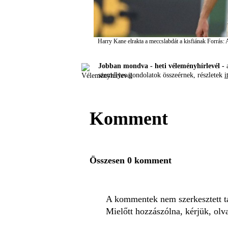
Harry Kane elrakta a meccslabdát a kisfiának
Forrás:
Jobban mondva - heti véleményhírlevél -
a
személyes gondolatok összeérnek, részletek
i
Komment
Összesen 0 komment
A kommentek nem szerkesztett tar
Mielőtt hozzászólna, kérjük, olv