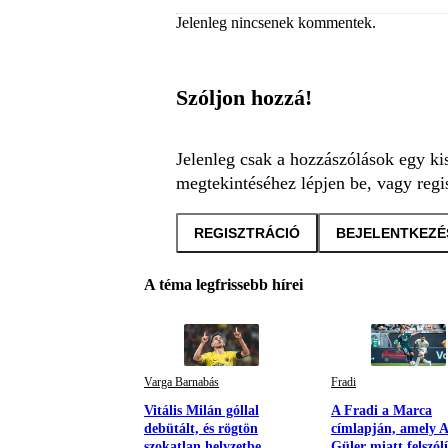
Jelenleg nincsenek kommentek.
Szóljon hozzá!
Jelenleg csak a hozzászólások egy ki
megtekintéséhez lépjen be, vagy regis
REGISZTRÁCIÓ
BEJELENTKEZÉ
A téma legfrissebb hírei
Varga Barnabás
Fradi
Vitális Milán góllal
A Fradi a Marca
debütált, és rögtön
címlapján, amely 
szokatlan helyzetbe
Güler miatt felszólí