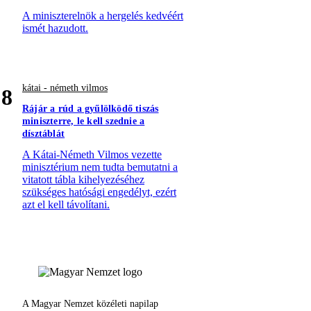
A miniszterelnök a hergelés kedvéért
ismét hazudott.
kátai - németh vilmos
8
Rájár a rúd a gyűlölködő tiszás
miniszterre, le kell szednie a
dísztáblát
A Kátai-Németh Vilmos vezette
minisztérium nem tudta bemutatni a
vitatott tábla kihelyezéséhez
szükséges hatósági engedélyt, ezért
azt el kell távolítani.
A Magyar Nemzet közéleti napilap