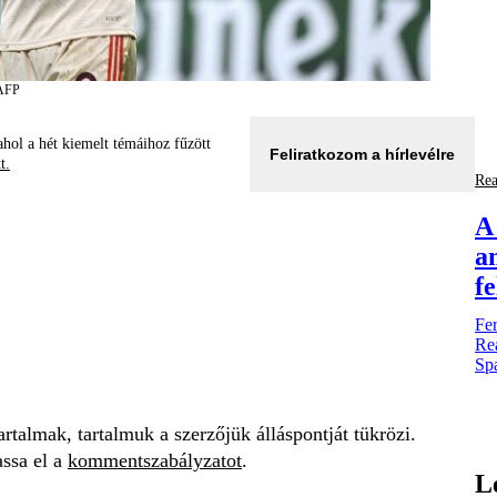
 AFP
hol a hét kiemelt témáihoz fűzött
Feliratkozom a hírlevélre
tt.
Rea
A
a
f
Fer
Rea
Sp
talmak, tartalmuk a szerzőjük álláspontját tükrözi.
assa el a
kommentszabályzatot
.
L