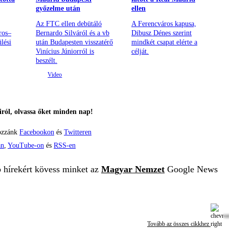
győzelme után
ellen
Az FTC ellen debütáló
A Ferencváros kapusa,
ros–
Bernardo Silváról és a vb
Dibusz Dénes szerint
lési
után Budapesten visszatérő
mindkét csapat elérte a
Vinícius Júniorról is
célját.
beszélt.
ról, olvassa őket minden nap!
ozzánk
Facebookon
és
Twitteren
án
,
YouTube-on
és
RSS-en
b hírekért kövess minket az
Magyar Nemzet
Google News
Tovább az összes cikkhez