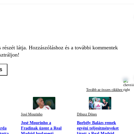
s részét látja. Hozzászóláshoz és a további kommentek
ztráljon!
S
Tovább az összes cikkhez
José Mourinho
Dibusz Dénes
José Mourinho a
Borbély Balázs remek
Arda
Fradinak üzent a Real
egyéni teljesítményeket
totta
Madrid budapesti
látott a Real Madrid