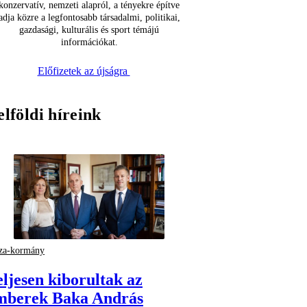
konzervatív, nemzeti alapról, a tényekre építve
adja közre a legfontosabb társadalmi, politikai,
gazdasági, kulturális és sport témájú
információkat.
Előfizetek az újságra
elföldi híreink
za-kormány
eljesen kiborultak az
mberek Baka András