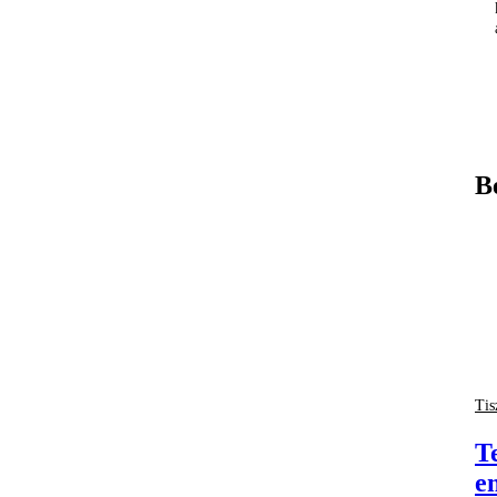
B
Tis
T
e