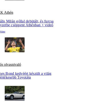
K Athén
ális Milán góllal debütált, és furcsa
lyzetbe csöppent Athénban + videó
ós olvasnivaló
mes Bond kedvéért készült a világ
gértékesebb Toyotája