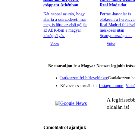
csöppent Athénban
Real Madridot
Két nappal azután, hogy
Ferrari-hasonlat is
aláírta a szerződését, már
előkerült a Ferencvá
meg is lőtte az első gólját
Real Madrid felkészü
az AEK-ben a magyar
mérkőzés után
középpályás.
Spanyolországban.
Ne maradjon le a Magyar Nemzet legjobb írásai
Iratkozzon fel hírlevelünkre
Csatlakozzon h
Kövesse csatornáinkat
Instagrammon
,
Vide
A legfrisseb
oldalán is!
Címoldalról ajánljuk