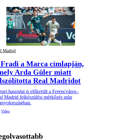
l Madrid
 Fradi a Marca címlapján,
mely Arda Güler miatt
elszólította Real Madridot
rari-hasonlat is előkerült a Ferencváros–
l Madrid felkészülési mérkőzés után
anyolországban.
egolvasottabb