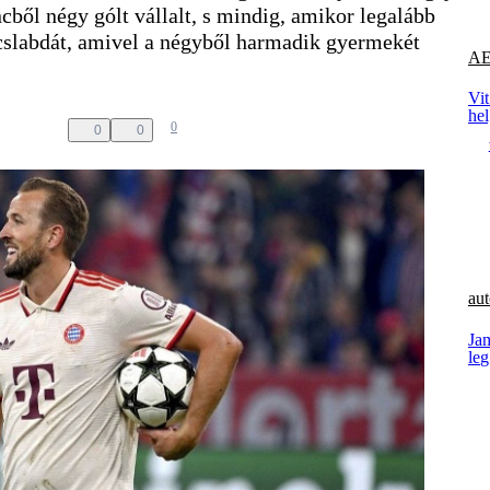
cből négy gólt vállalt, s mindig, amikor legalább
ccslabdát, amivel a négyből harmadik gyermekét
AE
Vit
he
0
0
0
aut
Ja
le