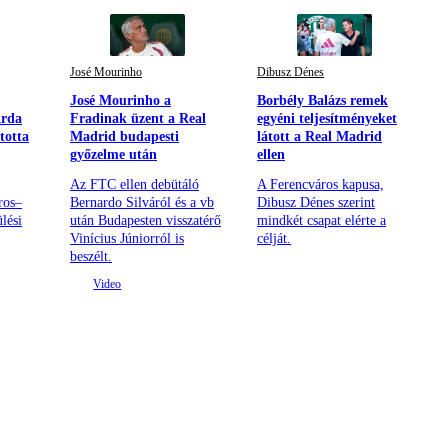
José Mourinho
Dibusz Dénes
José Mourinho a
Borbély Balázs remek
Arda
Fradinak üzent a Real
egyéni teljesítményeket
totta
Madrid budapesti
látott a Real Madrid
győzelme után
ellen
Az FTC ellen debütáló
A Ferencváros kapusa,
ros–
Bernardo Silváról és a vb
Dibusz Dénes szerint
lési
után Budapesten visszatérő
mindkét csapat elérte a
Vinícius Júniorról is
célját.
beszélt.