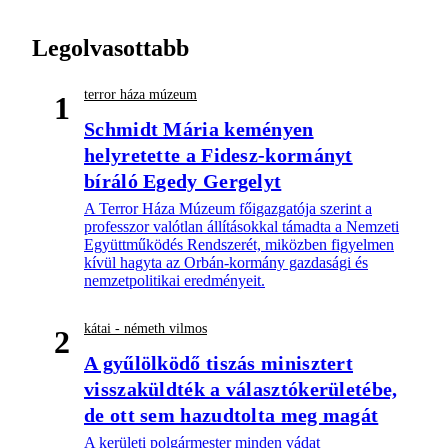
Legolvasottabb
terror háza múzeum
1
Schmidt Mária keményen
helyretette a Fidesz-kormányt
bíráló Egedy Gergelyt
A Terror Háza Múzeum főigazgatója szerint a
professzor valótlan állításokkal támadta a Nemzeti
Együttműködés Rendszerét, miközben figyelmen
kívül hagyta az Orbán-kormány gazdasági és
nemzetpolitikai eredményeit.
kátai - németh vilmos
2
A gyűlölködő tiszás minisztert
visszaküldték a választókerületébe,
de ott sem hazudtolta meg magát
A kerületi polgármester minden vádat