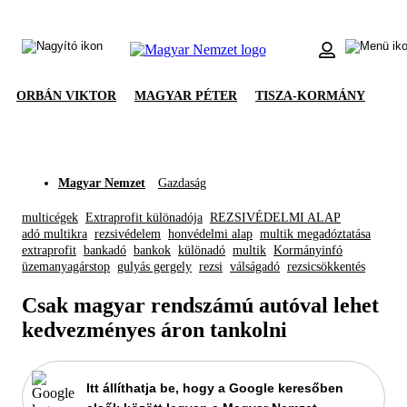
ORBÁN VIKTOR
MAGYAR PÉTER
TISZA-KORMÁNY
Magyar Nemzet
Gazdaság
multicégek
Extraprofit különadója
REZSIVÉDELMI ALAP
adó multikra
rezsivédelem
honvédelmi alap
multik megadóztatása
extraprofit
bankadó
bankok
különadó
multik
Kormányinfó
üzemanyagárstop
gulyás gergely
rezsi
válságadó
rezsicsökkentés
Csak magyar rendszámú autóval lehet
kedvezményes áron tankolni
Itt állíthatja be, hogy a Google keresőben