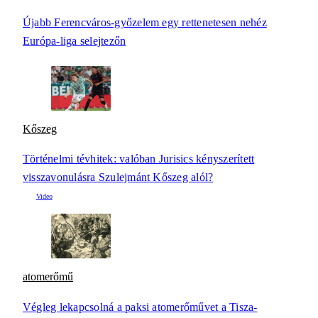
Újabb Ferencváros-győzelem egy rettenetesen nehéz
Európa-liga selejtezőn
Kőszeg
Történelmi tévhitek: valóban Jurisics kényszerített
visszavonulásra Szulejmánt Kőszeg alól?
atomerőmű
Végleg lekapcsolná a paksi atomerőművet a Tisza-