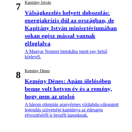
Kapitány István
7
Válságkezelés helyett dobozolás:
energiakrízis dúl az országban, de
Kapitány István minisztériumában
sokan egész mással vannak
elfoglalva
A Magyar Nemzet birtokába jutott egy belső
körlevél.
Kemény Dénes
8
Kemény Dénes: Apám ölelésében
benne volt hetven év és a remény,
hogy nem az utolsó
A három olimpián aranyérmes vízilabda-válogatott
legendás szövetségi kapitánya az édesapja
elvesztéséről is beszélt lapunknak.