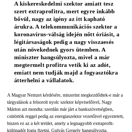
A kiskereskedelmi szektor ­amiatt tesz 
szert extraprofitra, mert egyre inkább 
bővül, nagy az igény az itt kapható 
árukra. A telekommuniká­ciós szektor a 
koronavírus-válság idején nőtt óriásit, a 
légitársaságok pedig a nagy visszaesés 
után növekednek gyors ütemben. A 
miniszter hangsúlyozta, mivel a már 
megtermelt profitra vetik ki az adót, 
emiatt nem tudják majd a fogyasztókra 
átterhelni a vállalatok.
A Magyar Nemzet kérdésére, miszerint megkezdődtek-e már a
tárgyalások a felsorolt nyolc szektor képviselőivel, Nagy
Márton azt mondta: szerdán már járt a bankszövetségben,
csütörtök reggel pedig az energiaszektor vezetőivel egyeztetett,
hiszen ez az a két terület, amely a legnagyobb extraprofit-
különadót fogja fizetni. Gulyás Gergely hangsúlyozta,