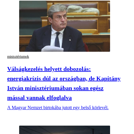
minisztériumok
Válságkezelés helyett dobozolás:
energiakrízis dúl az országban, de Kapitány
István minisztériumában sokan egész
mással vannak elfoglalva
A Magyar Nemzet birtokába jutott egy belső körlevél.