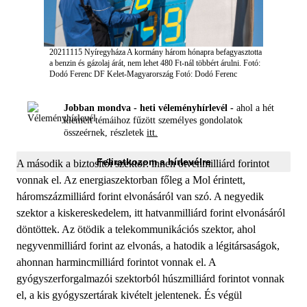
20211115 Nyíregyháza A kormány három hónapra befagyasztotta
a benzin és gázolaj árát, nem lehet 480 Ft-nál többért árulni. Fotó:
Dodó Ferenc DF Kelet-Magyarország
Fotó: Dodó Ferenc
Jobban mondva - heti véleményhírlevél -
ahol a hét
kiemelt témáihoz fűzött személyes gondolatok
összeérnek, részletek
itt.
Feliratkozom a hírlevélre
A második a biztosítói szektor: innen ötvenmilliárd forintot
vonnak el. Az energiaszektorban főleg a Mol érintett,
háromszázmilliárd forint elvonásáról van szó. A negyedik
szektor a kiskereskedelem, itt hatvanmilliárd forint elvonásáról
döntöttek. Az ötödik a telekommunikációs szektor, ahol
negyvenmilliárd forint az elvonás, a hatodik a légitársaságok,
ahonnan harmincmilliárd forintot vonnak el. A
gyógyszerforgalmazói szektorból húszmilliárd forintot vonnak
el, a kis gyógyszertárak kivételt jelentenek. És végül