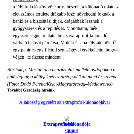
a DK frakciószóvivője arról beszélt, a különadó miatt az
élet számos területe drágább lesz: növekedni fognak a
banki és a biztosítási díjak, drágábbak lesznek a
gyógyszerek és a repülés is. Mondhatni, faék
egyszerűséggel mutatta be az extraprofit-különadó
várható hatását párttársa, Molnár Csaba DK-alelnök. Ő
egy papír és egy filctoll segítségével érzékeltette, hogy a
végén „te fizetsz mindent”.
Borítókép: Mostantól a benzinkutak melletti oszlopokon a
hatósági ár, a kútfejeknél az árstop nélküli piaci ár szerepel
(Fotó: Dodó Ferenc/Kelet-Magyarország–Mediaworks)
További Gazdaság híreink
A lakosság egyetért az extraprofit különadójával
Extraprofit különadója