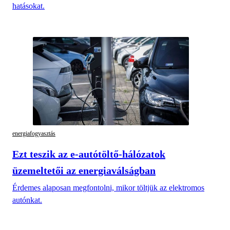
hatásokat.
energiafogyasztás
Ezt teszik az e-autótöltő-hálózatok
üzemeltetői az energiaválságban
Érdemes alaposan megfontolni, mikor töltjük az elektromos
autónkat.