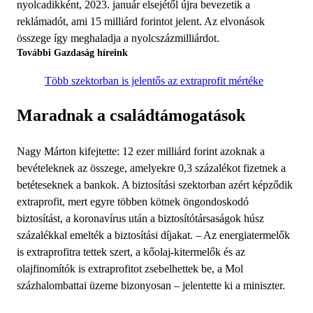
nyolcadikként, 2023. január elsejétől újra bevezetik a
reklámadót, ami 15 milliárd forintot jelent. Az elvonások
összege így meghaladja a nyolcszázmilliárdot.
További Gazdaság híreink
Több szektorban is jelentős az extraprofit mértéke
Maradnak a családtámogatások
Nagy Márton kifejtette: 12 ezer mil­liárd forint azoknak a
bevételeknek az összege, amelyekre 0,3 százalékot fizetnek a
betéteseknek a bankok. A biztosítási szektorban azért képződik
extraprofit, mert egyre többen kötnek öngondoskodó
biztosítást, a koronavírus után a biztosítótársaságok húsz
százalékkal emelték a biztosítási díjakat. – Az energiatermelők
is extraprofitra tettek szert, a kőolaj-kitermelők és az
olajfinomítók is extraprofitot zsebelhettek be, a Mol
százhalombattai üzeme bizonyosan – jelentette ki a miniszter.