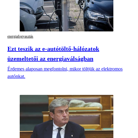
energiafogyasztás
Ezt teszik az e-autótöltő-hálózatok
üzemeltetői az energiaválságban
Érdemes alaposan megfontolni, mikor töltjük az elektromos
autónkat.