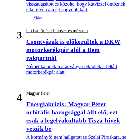
visszautasított és közölte, hogy kútvízzel öntöznek,
elkerülvén a még nagyobb kárt.
hm hadtörténeti intézet és múzeum
3
Csontvázak is előkerültek a DKW
motorkerékpár alól a Bem
rakpartnál
Német katonák maradványai feküdtek a feltárt
motorkerékpár alatt.
Magyar Péter
4
Energiakrízis: Magyar Péter
orbitális hazugsággal állt elő, ezt
csak a legelvakultabb Tisza-hívek
veszik be
A kormányfő nem hallgatott se Szalai Piroskára, se