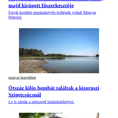
majd kirúgott főszerkesztője
Egyik korábbi munkahelyén kollégák voltak Magyar
Péterrel.
magyar honvédség
Ötszáz kilós bombát találtak a kisoroszi
Szigetcsúcsnál
Le is zárták a népszerű kirándulóhelyet.