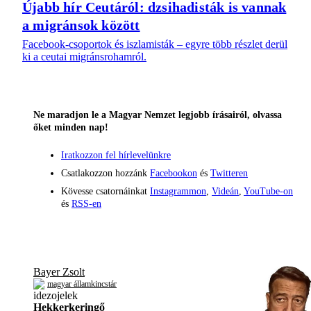
Újabb hír Ceutáról: dzsihadisták is vannak
a migránsok között
Facebook-csoportok és iszlamisták – egyre több részlet derül
ki a ceutai migránsrohamról.
Ne maradjon le a Magyar Nemzet legjobb írásairól, olvassa
őket minden nap!
Iratkozzon fel hírlevelünkre
Csatlakozzon hozzánk
Facebookon
és
Twitteren
Kövesse csatornáinkat
Instagrammon
,
Videán
,
YouTube-on
és
RSS-en
Bayer Zsolt
magyar államkincstár
Hekkerkeringő