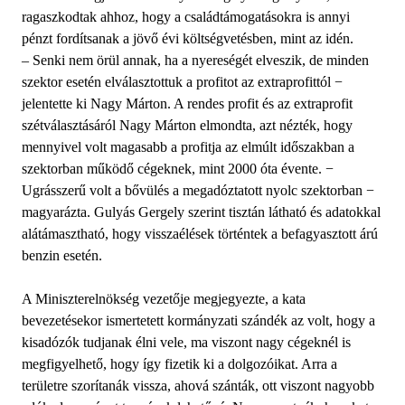
ragaszkodtak ahhoz, hogy a családtámogatásokra is annyi
pénzt fordítsanak a jövő évi költségvetésben, mint az idén.
– Senki nem örül annak, ha a nyereségét elveszik, de minden
szektor esetén elválasztottuk a profitot az extraprofittól −
jelentette ki Nagy Márton. A rendes profit és az extraprofit
szétválasztásáról Nagy Márton elmondta, azt nézték, hogy
mennyivel volt magasabb a profitja az elmúlt időszakban a
szektorban működő cégeknek, mint 2000 óta évente. −
Ugrásszerű volt a bővülés a megadóztatott nyolc szektorban −
magyarázta. Gulyás Gergely szerint tisztán látható és adatokkal
alátámasztható, hogy visszaélések történtek a befagyasztott árú
benzin esetén.
A Miniszterelnökség vezetője megjegyezte, a kata
bevezetésekor ismertetett kormányzati szándék az volt, hogy a
kisadózók tudjanak élni vele, ma viszont nagy cégeknél is
megfigyelhető, hogy így fizetik ki a dolgozóikat. Arra a
területre szorítanák vissza, ahová szánták, ott viszont nagyobb