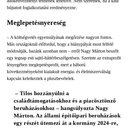
adókedvezményt tennének lehetővé. Nem szeretnék, ha a kata
bújtatott foglalkoztatást eredményezne.
Meglepetésnyereség
– A költségvetés egyensúlyának megőrzése nagyon fontos.
Más országoknál előfordul, hogy a hiánypályát most felfelé
módosítják, hazánk azonban nem – erről Nagy Márton beszélt
egy tegnap esti sajtó-háttérbeszélgetésen. Szerinte az extraprofit
lényegében meglepetésprofit, mert a háború
következményeként kialakult energia- és élelmiszerválság
kapcsán keletkeztek a pluszbevételek.
 – Tilos hozzányúlni a 
családtámogatásokhoz és a piacösztönző 
beruházásokhoz – hangsúlyozta Nagy 
Márton. Az állami építőipari beruházások 
egy részét ütemezi át a kormány 2024-re, 