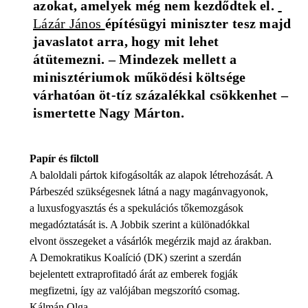
azokat, amelyek még nem kezdődtek el. 
Lázár János 
építésügyi miniszter tesz majd 
javaslatot arra, hogy mit lehet 
átütemezni. – Mindezek mellett a 
minisztériumok működési költsége 
várhatóan öt-tíz százalékkal csökkenhet – 
ismertette Nagy Márton.
Papír és filctoll
A baloldali pártok kifogásolták az alapok létrehozását. A
Párbeszéd szükségesnek látná a nagy magánvagyonok,
a luxusfogyasztás és a spekulációs tőkemozgások
megadóztatását is. A Jobbik szerint a különadókkal
elvont összegeket a vásárlók megérzik majd az árakban.
A Demokratikus Koalíció (DK) szerint a szerdán
bejelentett extraprofitadó árát az emberek fogják
megfizetni, így az valójában megszorító csomag.
Kálmán Olga,