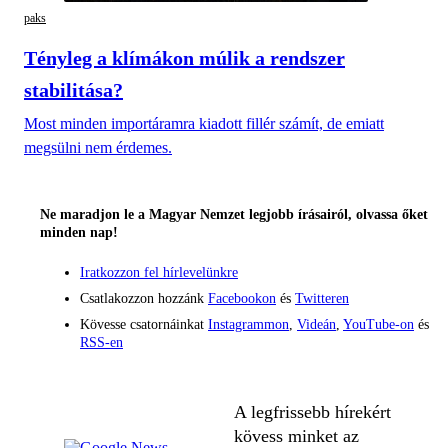
paks
Tényleg a klímákon múlik a rendszer
stabilitása?
Most minden importáramra kiadott fillér számít, de emiatt
megsülni nem érdemes.
Ne maradjon le a Magyar Nemzet legjobb írásairól, olvassa őket
minden nap!
Iratkozzon fel hírlevelünkre
Csatlakozzon hozzánk
Facebookon
és
Twitteren
Kövesse csatornáinkat
Instagrammon
,
Videán
,
YouTube-on
és
RSS-en
A legfrissebb hírekért
kövess minket az