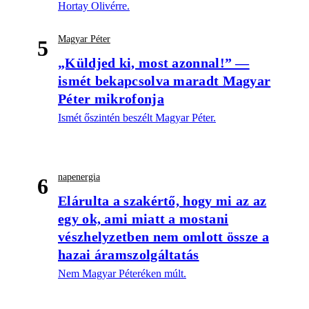
Hortay Olivérre.
Magyar Péter
5
„Küldjed ki, most azonnal!” —
ismét bekapcsolva maradt Magyar
Péter mikrofonja
Ismét őszintén beszélt Magyar Péter.
napenergia
6
Elárulta a szakértő, hogy mi az az
egy ok, ami miatt a mostani
vészhelyzetben nem omlott össze a
hazai áramszolgáltatás
Nem Magyar Péteréken múlt.