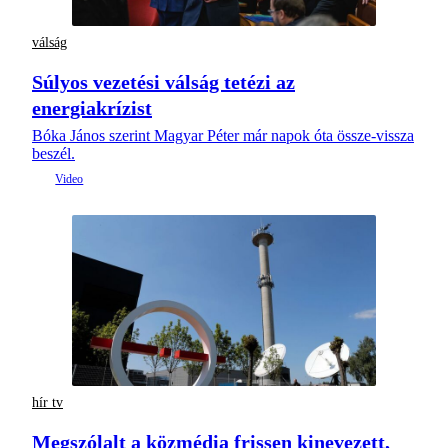
válság
Súlyos vezetési válság tetézi az
energiakrízist
Bóka János szerint Magyar Péter már napok óta össze-vissza
beszél.
hír tv
Megszólalt a közmédia frissen kinevezett,