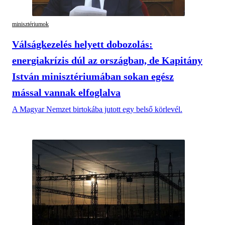
minisztériumok
Válságkezelés helyett dobozolás:
energiakrízis dúl az országban, de Kapitány
István minisztériumában sokan egész
mással vannak elfoglalva
A Magyar Nemzet birtokába jutott egy belső körlevél.