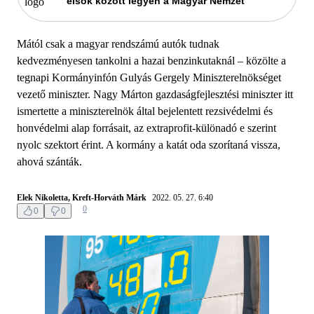
elsők között legyen a Magyar Nemzet
Mától csak a magyar rendszámú autók tudnak
kedvezményesen tankolni a hazai benzinkutaknál – közölte a
tegnapi Kormányinfón Gulyás Gergely Miniszterelnökséget
vezető miniszter. Nagy Márton gazdaságfejlesztési miniszter itt
ismertette a miniszterelnök által bejelentett rezsivédelmi és
honvédelmi alap forrá­sait, az extraprofit-különadó e szerint
nyolc szektort érint. A kormány a katát oda szorítaná vissza,
ahová szánták.
Elek Nikoletta, Kreft-Horváth Márk
2022. 05. 27. 6:40
0
0
0