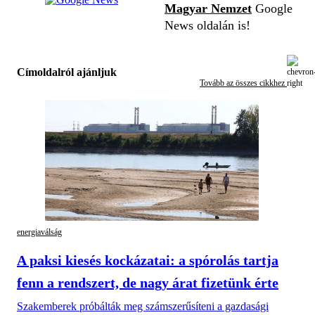
Magyar Nemzet
Google
News oldalán is!
Címoldalról ajánljuk
Tovább az összes cikkhez
energiaválság
A paksi kiesés kockázatai: a spórolás tartja
fenn a rendszert, de nagy árat fizetünk érte
Szakemberek próbálták meg számszerűsíteni a gazdasági