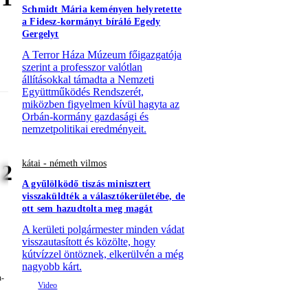
Schmidt Mária keményen helyretette
a Fidesz-kormányt bíráló Egedy
Gergelyt
A Terror Háza Múzeum főigazgatója
szerint a professzor valótlan
állításokkal támadta a Nemzeti
Együttműködés Rendszerét,
miközben figyelmen kívül hagyta az
Orbán-kormány gazdasági és
nemzetpolitikai eredményeit.
kátai - németh vilmos
2
A gyűlölködő tiszás minisztert
visszaküldték a választókerületébe, de
ott sem hazudtolta meg magát
A kerületi polgármester minden vádat
visszautasított és közölte, hogy
kútvízzel öntöznek, elkerülvén a még
nagyobb kárt.