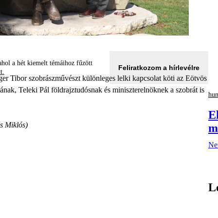
hol a hét kiemelt témáihoz fűzött
Feliratkozom a hírlevélre
tt.
eger Tibor szobrászművészt különleges lelki kapcsolat köti az Eötvös
nak, Teleki Pál földrajztudósnak és miniszterelnöknek a szobrát is
hu
E
s Miklós)
m
Nem
L