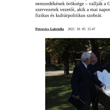
nemzedékének öröksége – vallják a G
szervezetek vezetői, akik a mai napo
fizikus és kultúrpolitikus szobrát.
Petrovics Gabriella
2021. 10. 05. 15:47