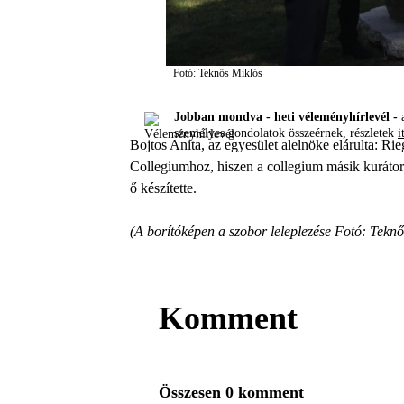
Fotó: Teknős Miklós
Jobban mondva - heti véleményhírlevél -
a
személyes gondolatok összeérnek, részletek
i
Bojtos Anita, az egyesület alelnöke elárulta: Ri
Collegiumhoz, hiszen a collegium másik kurátorá
ő készítette.
(A borítóképen a szobor leleplezése Fotó: Teknő
Komment
Összesen 0 komment