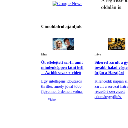
A legfrisseb
oldalán is!
Címoldalról ajánljuk
film
mtva
Öt elfelejtett sci-fi, amit
Sikerrel zárult a gy
mindenképpen látni kell
tovább halad végte
– Az időcsavar + videó
útján a Hazajáró
Egy intelligens időutazós
Kilencedik napján si
thriller, amely jóval több
zárult a sorozat hátr
figyelmet érdemelt volna.
részeiért szervezett
adománygyűjtés.