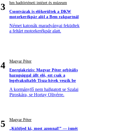
hm hadtörténeti intézet és múzeum
3
Csontvázak is előkerültek a DKW
motorkerékpár alól a Bem rakpartnál
Német katonák maradványai feküdtek
a feltárt motorkerékpár alatt.
Magyar Péter
4
Energiakrízis: Magyar Péter orbitális
hazugsággal állt elő, ezt csak a
legelvakultabb Tisza-hívek veszik be
A kormányfő nem hallgatott se Szalai
Piroskára, se Hortay Olivérre.
Magyar Péter
5
„Küldjed ki, most azonnal!” — ismét