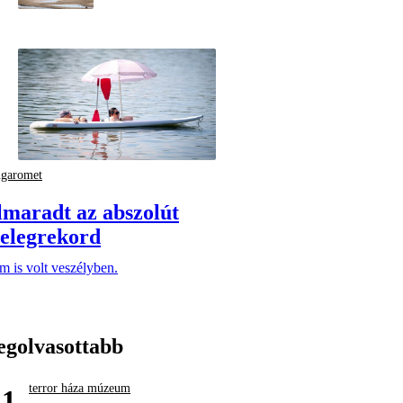
ngaromet
lmaradt az abszolút
elegrekord
 is volt veszélyben.
egolvasottabb
terror háza múzeum
1