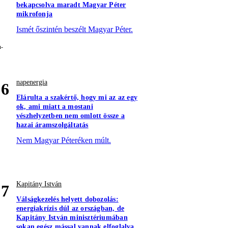
bekapcsolva maradt Magyar Péter
mikrofonja
Ismét őszintén beszélt Magyar Péter.
napenergia
6
Elárulta a szakértő, hogy mi az az egy
ok, ami miatt a mostani
vészhelyzetben nem omlott össze a
hazai áramszolgáltatás
Nem Magyar Péteréken múlt.
Kapitány István
7
Válságkezelés helyett dobozolás:
energiakrízis dúl az országban, de
Kapitány István minisztériumában
sokan egész mással vannak elfoglalva