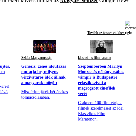
b hírekért kövess minket az
Magyar Nemzet
Google News
Tovább az összes cikkhez
Szkíta Magyarország
klasszikus filmmaraton
űjtés,
Genezis: zenés időutazás
Szeptemberben Marilyn
len
mutatja be, milyens
Monroe és néhány csábos
vérzivataros idők állnak
vámpír is Budapestre
a magyarok mögött
érkezik szívni a
kerrel
megrögzött cinefilek
alévő
Misztériumjáték hét énekes
vérét
tolmácsolásában.
Csaknem 100 film várja a
filmek szerelmeseit az idei
Klasszikus Film
Maratonon.