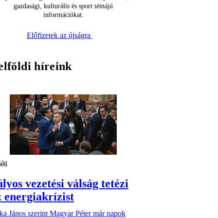
gazdasági, kulturális és sport témájú
információkat.
Előfizetek az újságra
elföldi híreink
ság
lyos vezetési válság tetézi
z energiakrízist
ka János szerint Magyar Péter már napok