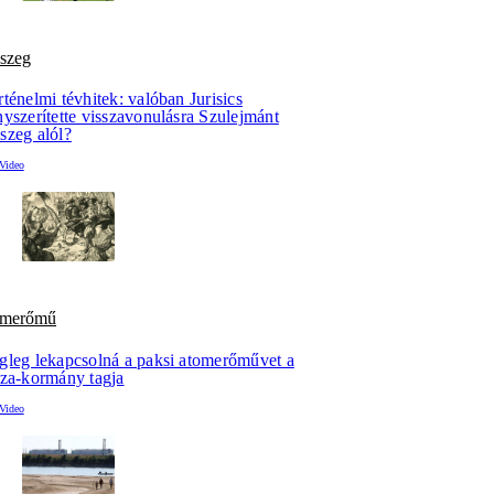
szeg
ténelmi tévhitek: valóban Jurisics
yszerítette visszavonulásra Szulejmánt
szeg alól?
omerőmű
gleg lekapcsolná a paksi atomerőművet a
sza-kormány tagja