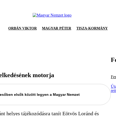
ORBÁN VIKTOR
MAGYAR PÉTER
TISZA-KORMÁNY
F
elkedésének motorja
Fe
Új
ret
keresőben elsők között legyen a Magyar Nemzet
nt helyes tájékozódásra tanít Eötvös Loránd és