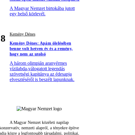
A Magyar Nemzet birtokába jutott
egy belső körlevél.
Kemény Dénes
8
Kemény Dénes: Apám ölelésében
benne volt hetven év és a remény,
hogy nem az utolsó
A három olimpián aranyérmes
vízilabda-válogatott legendás
szövetségi kapitánya az édesapja
elvesztéséről is beszélt lapunknak.
A Magyar Nemzet közéleti napilap
konzervatív, nemzeti alapról, a tényekre építve
adja közre a legfontosabb társadalmi, politikai,