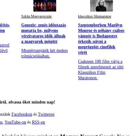
Szkíta Magyarország
klasszikus filmmaraton
űjtés,
Genezis: zenés időutazás
Szeptemberben Marilyn
len
mutatja be, milyens
Monroe és néhány csábos
vérzivataros idők állnak
vámpír is Budapestre
a magyarok mögött
érkezik szívni a
kerrel
megrögzött cinefilek
alévő
Misztériumjáték hét énekes
vérét
tolmácsolásában.
Csaknem 100 film várja a
filmek szerelmeseit az idei
Klasszikus Film
Maratonon.
ról, olvassa őket minden nap!
ozzánk
Facebookon
és
Twitteren
án
,
YouTube-on
és
RSS-en