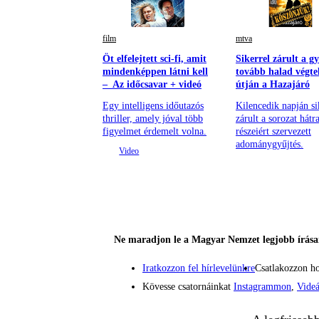
film
mtva
Öt elfelejtett sci-fi, amit
Sikerrel zárult a gy
mindenképpen látni kell
tovább halad végte
– Az időcsavar + videó
útján a Hazajáró
Egy intelligens időutazós
Kilencedik napján si
thriller, amely jóval több
zárult a sorozat hátr
figyelmet érdemelt volna.
részeiért szervezett
adománygyűjtés.
Ne maradjon le a Magyar Nemzet legjobb írásai
Iratkozzon fel hírlevelünkre
Csatlakozzon h
Kövesse csatornáinkat
Instagrammon
,
Vide