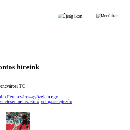
ontos híreink
rencvárosi TC
abb Ferencváros-győzelem egy
tenetesen nehéz Európa-liga selejtezőn