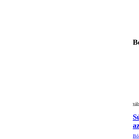
B
vál
Sú
a
Bó