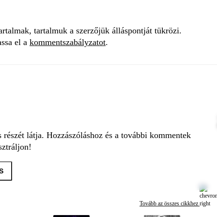
talmak, tartalmuk a szerzőjük álláspontját tükrözi.
assa el a
kommentszabályzatot
.
s részét látja. Hozzászóláshoz és a további kommentek
ztráljon!
S
Tovább az összes cikkhez