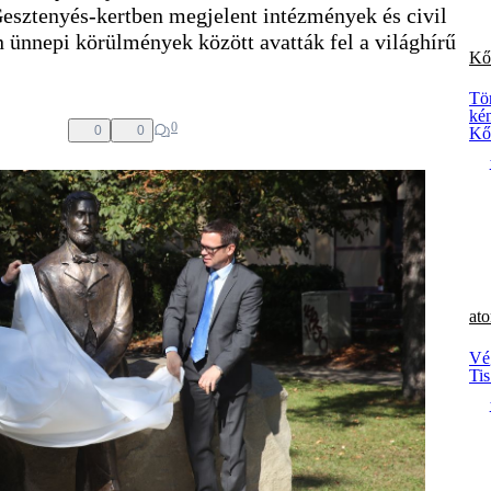
esztenyés-kertben megjelent intézmények és civil
n ünnepi körülmények között avatták fel a világhírű
Kő
Tör
kén
0
0
0
Kő
at
Vé
Ti