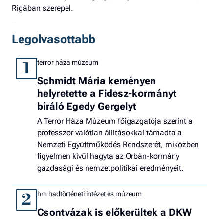
Rigában szerepel.
Legolvasottabb
terror háza múzeum
1
Schmidt Mária keményen
helyretette a Fidesz-kormányt
bíráló Egedy Gergelyt
A Terror Háza Múzeum főigazgatója szerint a
professzor valótlan állításokkal támadta a
Nemzeti Együttműködés Rendszerét, miközben
figyelmen kívül hagyta az Orbán-kormány
gazdasági és nemzetpolitikai eredményeit.
hm hadtörténeti intézet és múzeum
2
Csontvázak is előkerültek a DKW