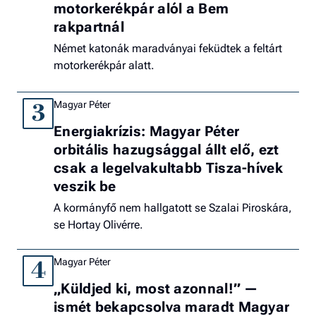
motorkerékpár alól a Bem
rakpartnál
Német katonák maradványai feküdtek a feltárt
motorkerékpár alatt.
Magyar Péter
3
Energiakrízis: Magyar Péter
orbitális hazugsággal állt elő, ezt
csak a legelvakultabb Tisza-hívek
veszik be
A kormányfő nem hallgatott se Szalai Piroskára,
se Hortay Olivérre.
Magyar Péter
4
„Küldjed ki, most azonnal!” —
ismét bekapcsolva maradt Magyar