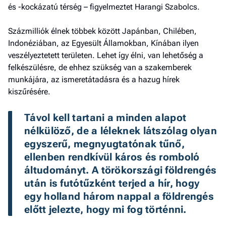
és -kockázatú térség – figyelmeztet Harangi Szabolcs.
Százmilliók élnek többek között Japánban, Chilében,
Indonéziában, az Egyesült Államokban, Kínában ilyen
veszélyeztetett területen. Lehet így élni, van lehetőség a
felkészülésre, de ehhez szükség van a szakemberek
munkájára, az ismeretátadásra és a hazug hírek
kiszűrésére.
Távol kell tartani a minden alapot 
nélkülöző, de a léleknek látszólag olyan 
egyszerű, megnyugtatónak tűnő, 
ellenben rendkívül káros és romboló 
áltudományt. A törökországi földrengés 
után is futótűzként terjed a hír, hogy 
egy holland három nappal a földrengés 
előtt jelezte, hogy mi fog történni.