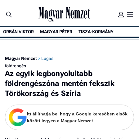
ORBÁN VIKTOR
MAGYAR PÉTER
TISZA-KORMÁNY
K
Magyar Nemzet
Lugas
földrengés
Az egyik legbonyolultabb
földrengészóna mentén fekszik
Törökország és Szíria
Itt állíthatja be, hogy a Google keresőben elsők
között legyen a Magyar Nemzet