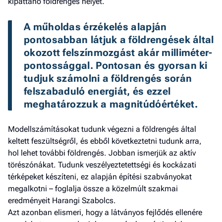
kipattanó földrengés helyét.
A műholdas érzékelés alapján 
pontosabban látjuk a földrengések által 
okozott felszínmozgást akár milliméter-
pontossággal. Pontosan és gyorsan ki 
tudjuk számolni a földrengés során 
felszabaduló energiát, és ezzel 
meghatározzuk a magnitúdóértéket. 
Modellszámításokat tudunk végezni a földrengés által
keltett feszültségről, és ebből következtetni tudunk arra,
hol lehet további földrengés. Jobban ismerjük az aktív
törészónákat. Tudunk veszélyeztetettségi és kockázati
térképeket készíteni, ez alapján építési szabványokat
megalkotni – foglalja össze a közelmúlt szakmai
eredményeit Harangi Szabolcs.
Azt azonban elismeri, hogy a látványos fejlődés ellenére