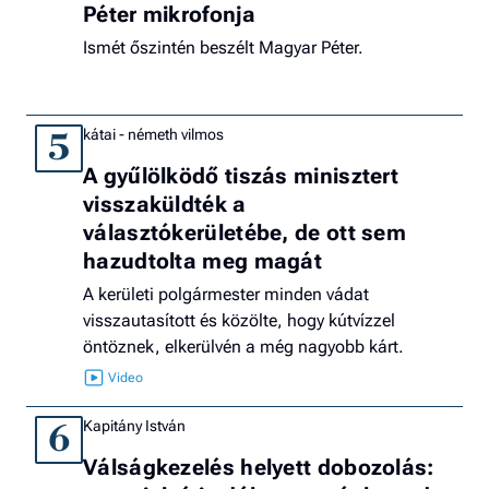
Péter mikrofonja
Ismét őszintén beszélt Magyar Péter.
kátai - németh vilmos
5
A gyűlölködő tiszás minisztert
visszaküldték a
választókerületébe, de ott sem
hazudtolta meg magát
A kerületi polgármester minden vádat
visszautasított és közölte, hogy kútvízzel
öntöznek, elkerülvén a még nagyobb kárt.
Kapitány István
6
Válságkezelés helyett dobozolás: