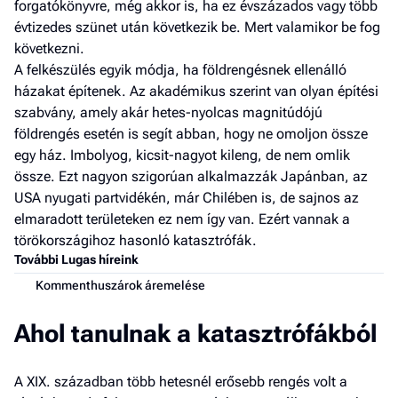
forgatókönyvre, még akkor is, ha ez évszázados vagy több
évtizedes szünet után következik be. Mert valamikor be fog
következni.
A felkészülés egyik módja, ha földrengésnek ellenálló
házakat építenek. Az akadémikus szerint van olyan építési
szabvány, amely akár hetes-nyolcas magnitúdójú
földrengés esetén is segít abban, hogy ne omoljon össze
egy ház. Imbolyog, kicsit-nagyot kileng, de nem omlik
össze. Ezt nagyon szigorúan alkalmazzák Japánban, az
USA nyugati partvidékén, már Chilében is, de sajnos az
elmaradott területeken ez nem így van. Ezért vannak a
törökországihoz hasonló katasztrófák.
További Lugas híreink
Kommenthuszárok áremelése
Ahol tanulnak a katasztrófákból
A XIX. században több hetesnél erősebb rengés volt a