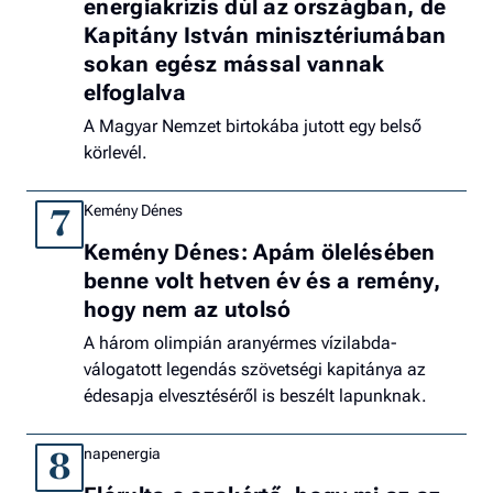
energiakrízis dúl az országban, de
Kapitány István minisztériumában
sokan egész mással vannak
elfoglalva
A Magyar Nemzet birtokába jutott egy belső
körlevél.
Kemény Dénes
7
Kemény Dénes: Apám ölelésében
benne volt hetven év és a remény,
hogy nem az utolsó
A három olimpián aranyérmes vízilabda-
válogatott legendás szövetségi kapitánya az
édesapja elvesztéséről is beszélt lapunknak.
napenergia
8