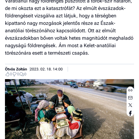
Váratlanul nagy földrengés pusztított a török–szír határon,
de mi okozta ezt a katasztrófát? Az elmúlt évszázadok­
földrengéseit vizsgálva azt látjuk, hogy a térségben
kipattanó nagy mozgások jelentős része az Észak-
anatóliai törészónához kapcsolódott. Ott az elmúlt
évszázadokban bőven voltak hetes magnitúdót meghaladó
nagyságú földrengések. Ám most a Kelet-anatóliai
törészónára esett a természeti csapás.
Ötvös Zoltán
2023. 02. 18. 14:00
0
0
0
Jobb
- het
véle
Fe