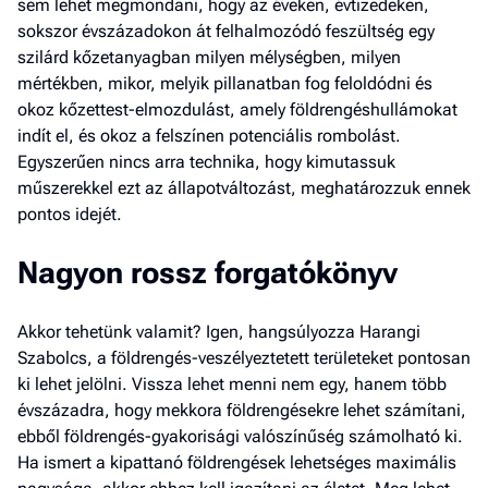
sem lehet megmondani, hogy az éveken, évtizedeken,
sokszor évszázadokon át felhalmozódó feszültség egy
szilárd kőzetanyagban milyen mélységben, milyen
mértékben, mikor, melyik pillanatban fog feloldódni és
okoz kőzettest-elmozdulást, amely földrengéshullámokat
indít el, és okoz a felszínen potenciális rombolást.
Egyszerűen nincs arra technika, hogy kimutassuk
műszerekkel ezt az állapotváltozást, meghatározzuk ennek
pontos idejét.
Nagyon rossz forgatókönyv
Akkor tehetünk valamit? Igen, hangsúlyozza Harangi
Szabolcs, a földrengés-veszélyeztetett területeket pontosan
ki lehet jelölni. Vissza lehet menni nem egy, hanem több
évszázadra, hogy mekkora földrengésekre lehet számítani,
ebből földrengés-gyakorisági valószínűség számolható ki.
Ha ismert a kipattanó földrengések lehetséges maximális