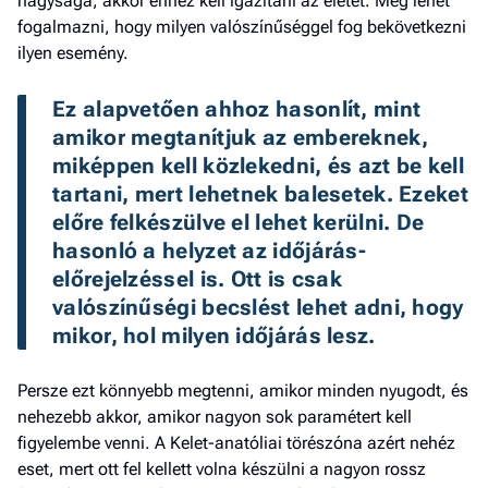
nagysága, akkor ehhez kell igazítani az életet. Meg lehet
fogalmazni, hogy milyen valószínűséggel fog bekövetkezni
ilyen esemény.
Ez alapvetően ahhoz hasonlít, mint 
amikor megtanítjuk az embereknek, 
miképpen kell közlekedni, és azt be kell 
tartani, mert lehetnek balesetek. Ezeket 
előre felkészülve el lehet kerülni. De 
hasonló a helyzet az időjárás-
előrejelzéssel is. Ott is csak 
valószínűségi becslést lehet adni, hogy 
mikor, hol milyen időjárás lesz. 
Persze ezt könnyebb megtenni, amikor minden nyugodt, és
nehezebb akkor, amikor nagyon sok paramétert kell
figyelembe venni. A Kelet-anatóliai törészóna azért nehéz
eset, mert ott fel kellett volna készülni a nagyon rossz