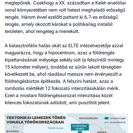
meglepőnek. Csakhogy a XX. században a Kelet-anatóliai
vonal környezetében nem volt hetest meghaladó erősségű
rengés. Három évvel ezelőtt pattant ki 6,7-es erősségű
rengés, amely okozott károkat a politikailag instabil
területen, ahol rengeteg a menekült.
A katasztrofális hatás okát az ELTE intézetvezetője azzal
magyarázza, hogy a hipocentrum, azaz a földrengés
kipattanásának mélysége sekély volt (a felszíntől mintegy
15 kilométer mélyen), továbbá ez sűrűn lakott térségben
következett be, ahol ráadásul messze nem érvényesült a
földrengésbiztos építkezés. A felszíni hatást, azaz a
rombolás mértékét 12 fokozatú intenzitásskálán mérik.
Ezen a mostani földrengéssorozat intenzitása közel
kilences fokozatúnak adódott, ami pusztítót jelent.