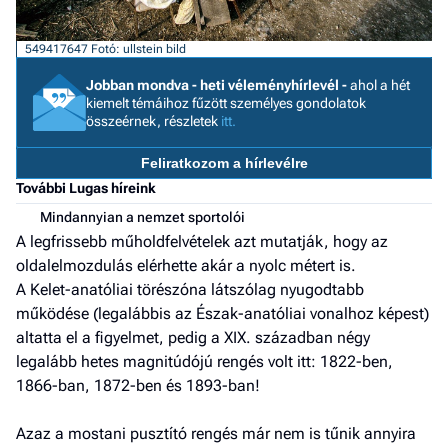
a h
549417647
Fotó: ullstein bild
E
a
Jobban mondva - heti véleményhírlevél -
ahol a hét
ú
kiemelt témáihoz fűzött személyes gondolatok
összeérnek, részletek
itt.
Feliratkozom a hírlevélre
További Lugas híreink
Mindannyian a nemzet sportolói
A legfrissebb műholdfelvételek azt mutatják, hogy az
oldalelmozdulás elérhette akár a nyolc métert is.
A Kelet-anatóliai törészóna látszólag nyugodtabb
működése (legalábbis az Észak-anatóliai vonalhoz képest)
altatta el a figyelmet, pedig a XIX. században négy
legalább hetes magnitúdójú rengés volt itt: 1822-ben,
1866-ban, 1872-ben és 1893-ban!
Azaz a mostani pusztító rengés már nem is tűnik annyira