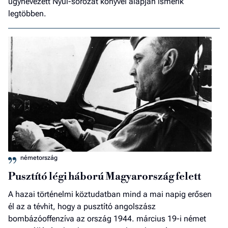
úgynevezett Nyúl-sorozat könyvei alapján ismerik
legtöbben.
németország
Pusztító légi háború Magyarország felett
A hazai történelmi köztudatban mind a mai napig erősen
él az a tévhit, hogy a pusztító angolszász
bombázóoffenzíva az ország 1944. március 19-i német