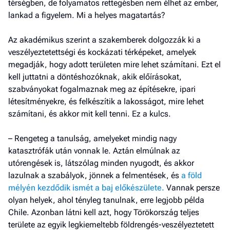
térségben, de folyamatos rettegésben nem élhet az ember,
lankad a figyelem. Mi a helyes magatartás?
Az akadémikus szerint a szakemberek dolgozzák ki a
veszélyeztetettségi és kockázati térképeket, amelyek
megadják, hogy adott területen mire lehet számítani. Ezt el
kell juttatni a döntéshozóknak, akik előírásokat,
szabványokat fogalmaznak meg az építésekre, ipari
létesítményekre, és felkészítik a lakosságot, mire lehet
számítani, és akkor mit kell tenni. Ez a kulcs.
– Rengeteg a tanulság, amelyeket mindig nagy
katasztrófák után vonnak le. Aztán elmúlnak az
utórengések is, látszólag minden nyugodt, és akkor
lazulnak a szabályok, jönnek a felmentések, és
a föld
mélyén kezdődik ismét a baj előkészülete.
Vannak persze
olyan helyek, ahol tényleg tanulnak, erre legjobb példa
Chile. Azonban látni kell azt, hogy Törökország teljes
területe az egyik legkiemeltebb földrengés-veszélyeztetett