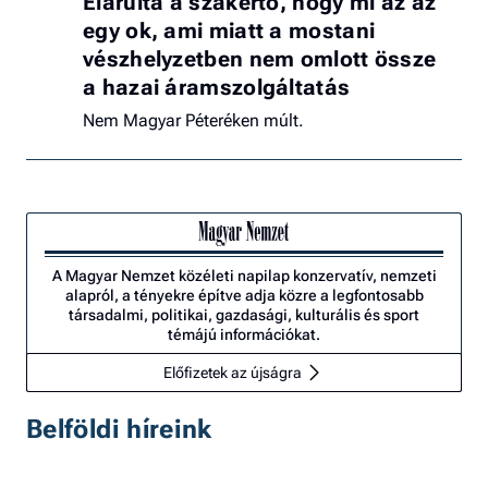
Elárulta a szakértő, hogy mi az az
egy ok, ami miatt a mostani
vészhelyzetben nem omlott össze
a hazai áramszolgáltatás
Nem Magyar Péteréken múlt.
A Magyar Nemzet közéleti napilap konzervatív, nemzeti
alapról, a tényekre építve adja közre a legfontosabb
társadalmi, politikai, gazdasági, kulturális és sport
témájú információkat.
Előfizetek az újságra
Belföldi híreink