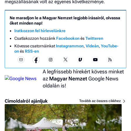
megszállásának volt az egyenes következménye.
Ne maradjon le a Magyar Nemzet legjobb írásairól, olvassa
őket minden nap!
Iratkozzon fel hírlevelünkre
Csatlakozzon hozzánk
Facebookon
és
Twitteren
Kövesse csatornáinkat
Instagrammon
,
Videán
,
YouTube-
on
és
RSS-en
A legfrissebb hírekért kövess minket
az
Magyar Nemzet
Google News
oldalán is!
Címoldalról ajánljuk
Tovább az összes cikkhez