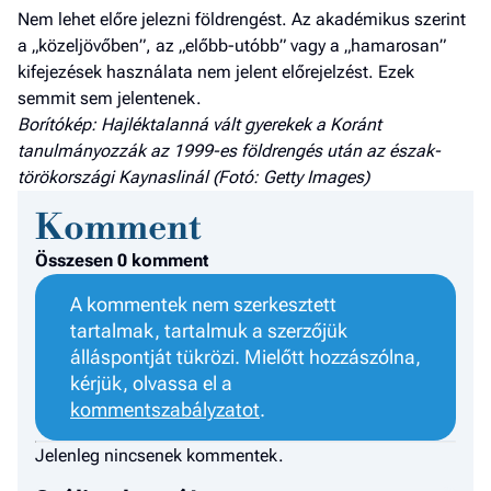
Nem lehet előre jelezni földrengést. Az akadémikus szerint
a „közeljövőben”, az „előbb-utóbb” vagy a „hamarosan”
kifejezések használata nem jelent előrejelzést. Ezek
semmit sem jelentenek.
Borítókép: Hajléktalanná vált gyerekek a Koránt
tanulmányozzák az 1999-es földrengés után az észak-
törökországi Kaynaslinál (Fotó: Getty Images)
Komment
Összesen 0 komment
A kommentek nem szerkesztett
tartalmak, tartalmuk a szerzőjük
álláspontját tükrözi. Mielőtt hozzászólna,
kérjük, olvassa el a
kommentszabályzatot
.
Jelenleg nincsenek kommentek.