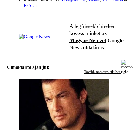
Kövesse csatornáinkat
Instagrammon
,
Videán
,
YouTube-on
és
RSS-en
A legfrissebb hírekért
kövess minket az
Magyar Nemzet
Google
News oldalán is!
Címoldalról ajánljuk
Tovább az összes cikkhez