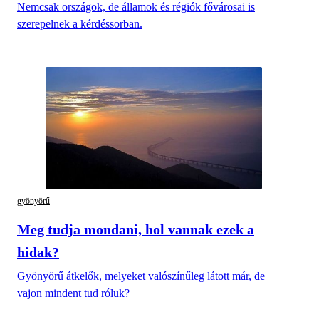
Nemcsak országok, de államok és régiók fővárosai is
szerepelnek a kérdéssorban.
gyönyörű
Meg tudja mondani, hol vannak ezek a
hidak?
Gyönyörű átkelők, melyeket valószínűleg látott már, de
vajon mindent tud róluk?