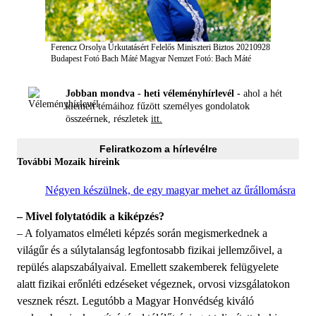
Ferencz Orsolya Űrkutatásért Felelős Miniszteri Biztos 20210928
Budapest Fotó Bach Máté Magyar Nemzet
Fotó: Bach Máté
Jobban mondva - heti véleményhírlevél -
ahol a hét
kiemelt témáihoz fűzött személyes gondolatok
összeérnek, részletek
itt.
Feliratkozom a hírlevélre
További Mozaik híreink
Négyen készülnek, de egy magyar mehet az űrállomásra
– Mivel folytatódik a kiképzés?
– A folyamatos elméleti képzés során megismerkednek a
világűr és a súlytalanság legfontosabb fizikai jellemzőivel, a
repülés alapszabályaival. Emellett szakemberek felügyelete
alatt fizikai erőnléti edzéseket végeznek, orvosi vizsgálatokon
vesznek részt. Legutóbb a Magyar Honvédség kiváló