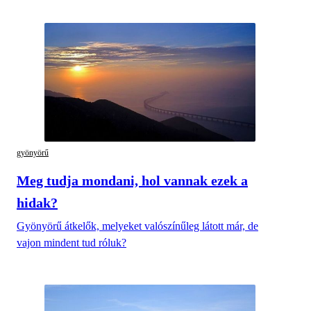
gyönyörű
Meg tudja mondani, hol vannak ezek a
hidak?
Gyönyörű átkelők, melyeket valószínűleg látott már, de
vajon mindent tud róluk?