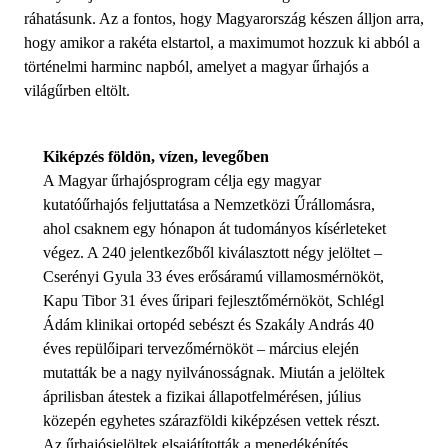
ráhatásunk. Az a fontos, hogy Magyarország készen álljon arra,
hogy amikor a rakéta elstartol, a maximumot hozzuk ki abból a
történelmi harminc napból, amelyet a magyar űrhajós a
világűrben eltölt.
Kiképzés földön, vízen, levegőben
A Magyar űrhajósprogram célja egy magyar
kutatóűrhajós feljuttatása a Nemzetközi Űrállomásra,
ahol csaknem egy hónapon át tudományos kísérleteket
végez. A 240 jelentkezőből kiválasztott négy jelöltet –
Cserényi Gyula 33 éves erősáramú villamosmérnököt,
Kapu Tibor 31 éves űripari fejlesztőmérnököt, Schlégl
Ádám klinikai ortopéd sebészt és Szakály András 40
éves repülőipari tervezőmérnököt – március elején
mutatták be a nagy nyilvánosságnak. Miután a jelöltek
áprilisban átestek a fizikai állapotfelmérésen, július
közepén egyhetes szárazföldi kiképzésen vettek részt.
Az űrhajósjelöltek elsajátították a menedéképítés