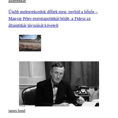
államtitkár
Újabb melegrekordok dőltek meg, enyhül a hőség –
Magyar Péter energiapolitikát bírált, a Fidesz az
államtitkár távozását követeli
james bond