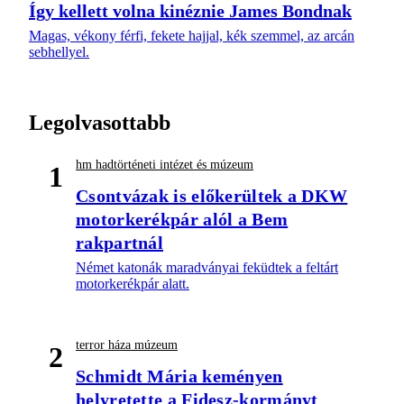
Így kellett volna kinéznie James Bondnak
Magas, vékony férfi, fekete hajjal, kék szemmel, az arcán
sebhellyel.
Legolvasottabb
hm hadtörténeti intézet és múzeum
1
Csontvázak is előkerültek a DKW
motorkerékpár alól a Bem
rakpartnál
Német katonák maradványai feküdtek a feltárt
motorkerékpár alatt.
terror háza múzeum
2
Schmidt Mária keményen
helyretette a Fidesz-kormányt