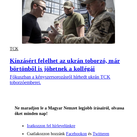
TCK
Kínzásért felelhet az ukrán toborzó, már
börtönből is jöhetnek a kollégái
Fókuszban a kényszersorozásról hírhedt ukrán TCK
toborzóemberei.
Ne maradjon le a Magyar Nemzet legjobb írásairól, olvassa
őket minden nap!
Iratkozzon fel hírlevelünkre
Csatlakozzon hozzánk
Facebookon
és
Twitteren