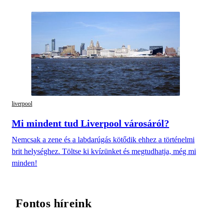
liverpool
Mi mindent tud Liverpool városáról?
Nemcsak a zene és a labdarúgás kötődik ehhez a történelmi
brit helységhez. Töltse ki kvízünket és megtudhatja, még mi
minden!
Fontos híreink