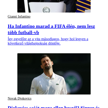
Gianni Infantino
Ha Infantino marad a FIFA élén, nem lesz
több futball-vb
Így egyelőre az a vita másodlagos, hogy hol legyen a
következő világbajnokság döntője.
Novak Djokovics
Djokovics saját maga ellen beszél? Sinner és