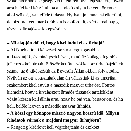
szakembereinek segítségével túlélőtréninget teljesítettek, hiszen
arra is fel kell készülni, ha a landolás olyan helyen történne,
ahol szükség van efféle tudásra. Nyilván jó lenne ezt elkerülni,
de bizony ilyen már korábban is előfordult, ezért a mai napig
része az űrhajósok kiképzésének.
– Mi alapján dől el, hogy kivel indul el az űrhajó?
– Akiknek a fenti képzések során a legmagasabb a
tudásszintjük, és mind pszichésen, mind fizikailag a legjobb
jellemzőkkel bírnak. Először kettőre csökken az űrhajósjelöltek
száma, az ő kiképzésük az Egyesült Államokban folytatódik.
Nyilván az ott tapasztaltak alapján választjuk ki az amerikai
szakemberekkel együtt a második magyar űrhajóst. Fontos
kiemelni, hogy a kiválasztott űrhajós társának tartalékként
végig készen kell állnia arra, hogy ha baj van, beugorjon, és ha
kell, belőle legyen a második magyar űrhajós.
– A közel egy hónapos misszió nagyon hosszú idő. Milyen
feladatok várnak a majdani magyar űrhajósra?
– Rengeteg kísérletet kell végrehajtania és eszközt