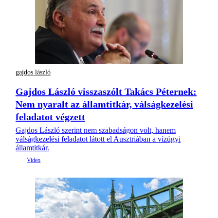
gajdos lászló
Gajdos László visszaszólt Takács Péternek:
Nem nyaralt az államtitkár, válságkezelési
feladatot végzett
Gajdos László szerint nem szabadságon volt, hanem
válságkezelési feladatot látott el Ausztriában a vízügyi
államtitkár.