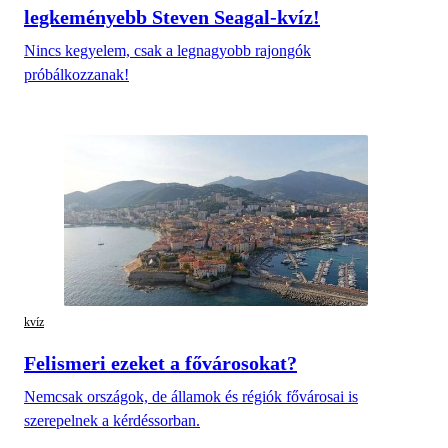
legkeményebb Steven Seagal-kvíz!
Nincs kegyelem, csak a legnagyobb rajongók
próbálkozzanak!
kvíz
Felismeri ezeket a fővárosokat?
Nemcsak országok, de államok és régiók fővárosai is
szerepelnek a kérdéssorban.