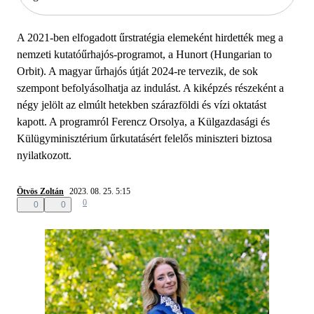
A 2021-ben elfogadott űrstratégia elemeként hirdették meg a
nemzeti kutatóűrhajós-programot, a Hunort (Hungarian to
Orbit). A magyar űrhajós útját 2024-re tervezik, de sok
szempont befolyásolhatja az indulást. A kiképzés részeként a
négy jelölt az elmúlt hetekben szárazföldi és vízi oktatást
kapott. A programról Ferencz Orsolya, a Külgazdasági és
Külügyminisztérium űrkutatásért felelős miniszteri biztosa
nyilatkozott.
Ötvös Zoltán
2023. 08. 25. 5:15
0
0
0