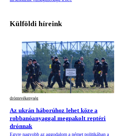
Külföldi híreink
dróntevékenység
Az ukrán háborúhoz lehet köze a
robbanóanyaggal megpakolt reptéri
drónnak
Egyre nagyobb az aggodalom a német politikában a