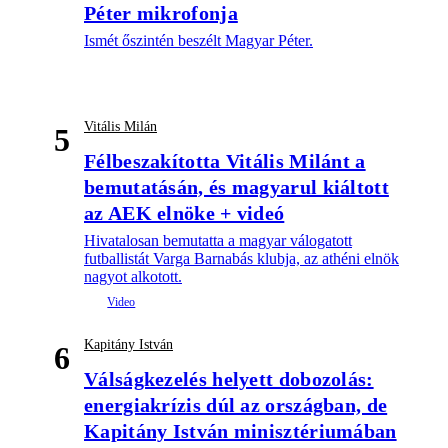
Péter mikrofonja
Ismét őszintén beszélt Magyar Péter.
Vitális Milán
5
Félbeszakította Vitális Milánt a
bemutatásán, és magyarul kiáltott
az AEK elnöke + videó
Hivatalosan bemutatta a magyar válogatott
futballistát Varga Barnabás klubja, az athéni elnök
nagyot alkotott.
Kapitány István
6
Válságkezelés helyett dobozolás:
energiakrízis dúl az országban, de
Kapitány István minisztériumában