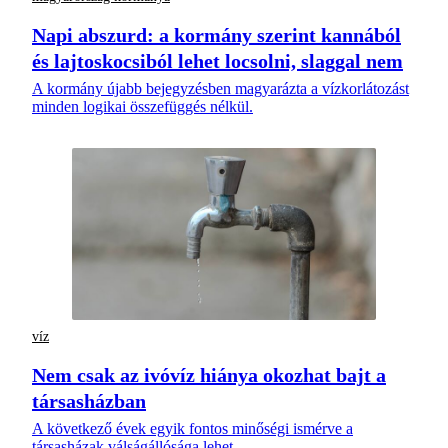
Napi abszurd: a kormány szerint kannából
és lajtoskocsiból lehet locsolni, slaggal nem
A kormány újabb bejegyzésben magyarázta a vízkorlátozást
minden logikai összefüggés nélkül.
víz
Nem csak az ivóvíz hiánya okozhat bajt a
társasházban
A következő évek egyik fontos minőségi ismérve a
társasházak válságállósága lehet.