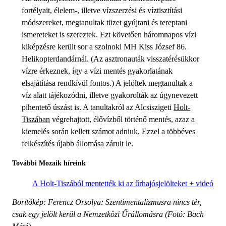
fortélyait, élelem-, illetve vízszerzési és víztisztítási
módszereket, megtanultak tüzet gyújtani és tereptani
ismereteket is szereztek. Ezt követően háromnapos vízi
kiképzésre került sor a szolnoki MH Kiss József 86.
Helikopterdandárnál. (Az asztronauták visszatérésükkor
vízre érkeznek, így a vízi mentés gyakorlatának
elsajátítása rendkívül fontos.) A jelöltek megtanultak a
víz alatt tájékozódni, illetve gyakorolták az úgynevezett
pihentető úszást is. A tanultakról az Alcsiszigeti
Holt-
Tiszában
végrehajtott, élővízből történő mentés, azaz a
kiemelés során kellett számot adniuk. Ezzel a többéves
felkészítés újabb állomása zárult le.
További Mozaik híreink
A Holt-Tiszából mentették ki az űrhajósjelölteket + videó
Borítókép: Ferencz Orsolya: Szentimentalizmusra nincs tér,
csak egy jelölt kerül a Nemzetközi Űrállomásra (Fotó: Bach