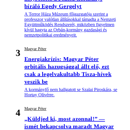
bíráló Egedy Gergelyt
A Terror Háza Múzeum főigazgatója szerint a
professzor valótlan állításokkal támadta a Nemzeti
Együttműködés Rendszerét, miközben figyelmen
kívül hagyta az Orbán-kormány gazdasági és
nemzetpolitikai eredményeit.
Magyar Péter
3
Energiakrízis: Magyar Péter
orbitális hazugsággal állt elő, ezt
csak a legelvakultabb Tisza-hívek
veszik be
A kormányfő nem hallgatott se Szalai Piroskára, se
Hortay Olivérre.
Magyar Péter
4
„Küldjed ki, most azonnal!” —
ismét bekapcsolva maradt Magyar