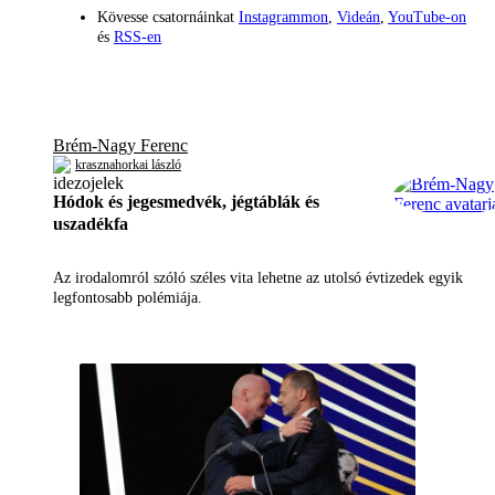
Kövesse csatornáinkat
Instagrammon
,
Videán
,
YouTube-on
és
RSS-en
Brém-Nagy Ferenc
krasznahorkai lászló
Hódok és jegesmedvék, jégtáblák és
uszadékfa
Az irodalomról szóló széles vita lehetne az utolsó évtizedek egyik
legfontosabb polémiája.