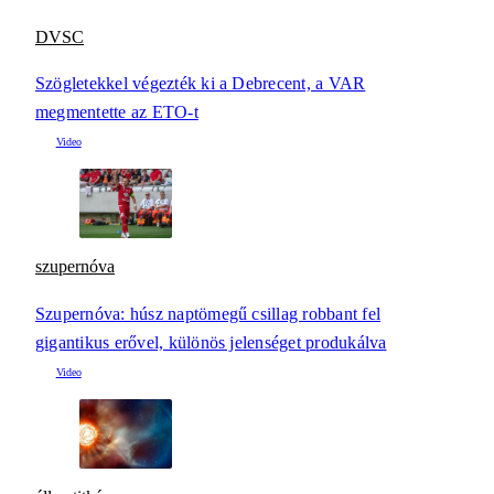
DVSC
Szögletekkel végezték ki a Debrecent, a VAR
megmentette az ETO-t
szupernóva
Szupernóva: húsz naptömegű csillag robbant fel
gigantikus erővel, különös jelenséget produkálva