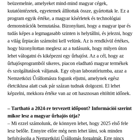
beüzemelnie, amelyeket mind-mind magyar cégek,
kutatóintézetek, egyetemek állítottak össze, gyártottak le. Ez a
program egyik értéke, a magyar kísérletek és technoló­giai
demonstrációk bemutatása. Bizonyítani, hogy a magyar ipar és
tudás képes a legmagasabb szinten is helytállni, és jelezni, hogy
a világ űrpiacán számolni kell velünk. Az is rendkívül értékes,
hogy bizonyítottan meglesz az a tudásunk, hogy milyen úton
lehet válogatni és kiképezni egy űrhajóst. Az a cél, hogy az
űrhajósprogramból sikeres, piacon eladható magyar termékek
és szolgáltatások váljanak. Egy olyan laborató­riumba, azaz a
Nemzetközi Űrállomásra fogunk eljutni, amelynek egész
életciklusa alatt csak pár százan tudnak dolgozni. El lehet
képzelni, mekkora értéke van az ott hasznosan eltöltött időnek.
– Tartható a 2024-re tervezett időpont? Információi szerint
mikor lesz a magyar űrhajós útja?
– Mi ezzel számolunk, de könnyen lehet, hogy 2025 első fele
lesz belőle. Ennyire előre még nem lehet látni, sok minden
befolyásolja a Nemzetközi Űrállomás forgalmát. Erre nincs