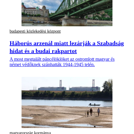
budapesti közlekedési központ
Háborús arzenál miatt lezárják a Szabadság
hidat és a budai rakpartot
A most megtalált páncélöklöket az ostromlott magyar és
német védőknek szánhatták 1944-1945 telén.
magyarország kormánya