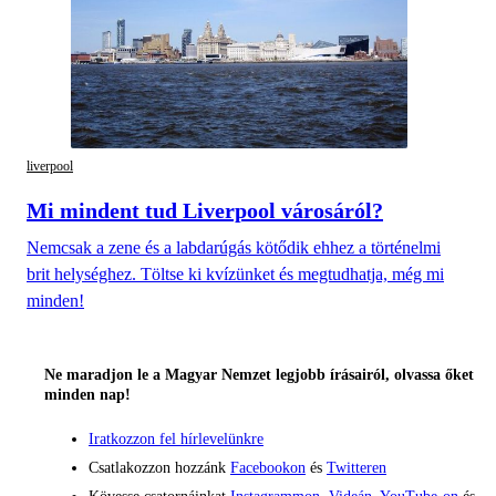
liverpool
Mi mindent tud Liverpool városáról?
Nemcsak a zene és a labdarúgás kötődik ehhez a történelmi
brit helységhez. Töltse ki kvízünket és megtudhatja, még mi
minden!
Ne maradjon le a Magyar Nemzet legjobb írásairól, olvassa őket
minden nap!
Iratkozzon fel hírlevelünkre
Csatlakozzon hozzánk
Facebookon
és
Twitteren