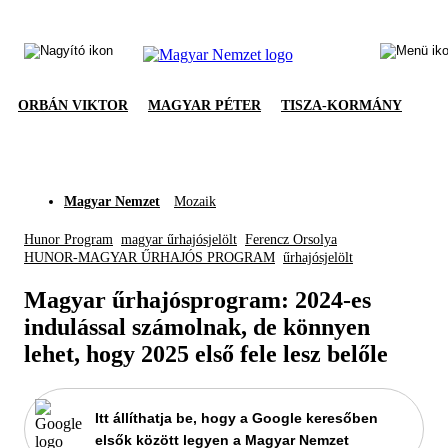
ORBÁN VIKTOR
MAGYAR PÉTER
TISZA-KORMÁNY
Magyar Nemzet
Mozaik
Hunor Program
magyar űrhajósjelölt
Ferencz Orsolya
HUNOR-MAGYAR ŰRHAJÓS PROGRAM
űrhajósjelölt
Magyar űrhajósprogram: 2024-es
indulással számolnak, de könnyen
lehet, hogy 2025 első fele lesz belőle
Itt állíthatja be, hogy a Google keresőben
elsők között legyen a Magyar Nemzet