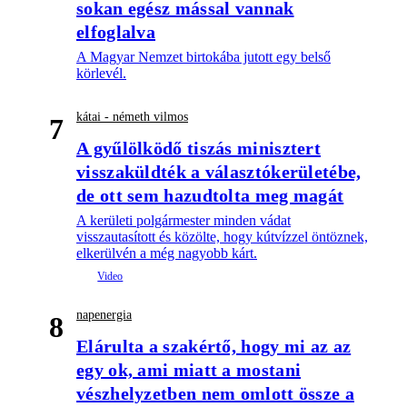
sokan egész mással vannak
elfoglalva
A Magyar Nemzet birtokába jutott egy belső
körlevél.
kátai - németh vilmos
7
A gyűlölködő tiszás minisztert
visszaküldték a választókerületébe,
de ott sem hazudtolta meg magát
A kerületi polgármester minden vádat
visszautasított és közölte, hogy kútvízzel öntöznek,
elkerülvén a még nagyobb kárt.
napenergia
8
Elárulta a szakértő, hogy mi az az
egy ok, ami miatt a mostani
vészhelyzetben nem omlott össze a