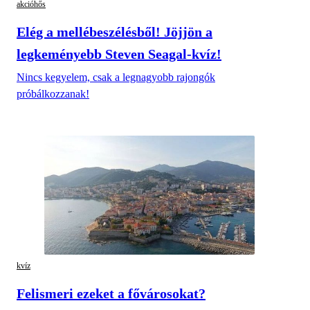
akcióhős
Elég a mellébeszélésből! Jöjjön a
legkeményebb Steven Seagal-kvíz!
Nincs kegyelem, csak a legnagyobb rajongók
próbálkozzanak!
kvíz
Felismeri ezeket a fővárosokat?