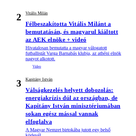
Vitális Milán
2
Félbeszakította Vitális Milánt a
bemutatásán, és magyarul kiáltott
az AEK elnöke + videó
Hivatalosan bemutatta a magyar válogatott
futballistát Varga Barnabás klubja, az athéni elnök
nagyot alkotott.
Kapitány István
3
Válságkezelés helyett dobozolás:
energiakrízis dúl az országban, de
Kapitány István minisztériumában
sokan egész mással vannak
elfoglalva
A Magyar Nemzet birtokába jutott egy belső
körlevél.