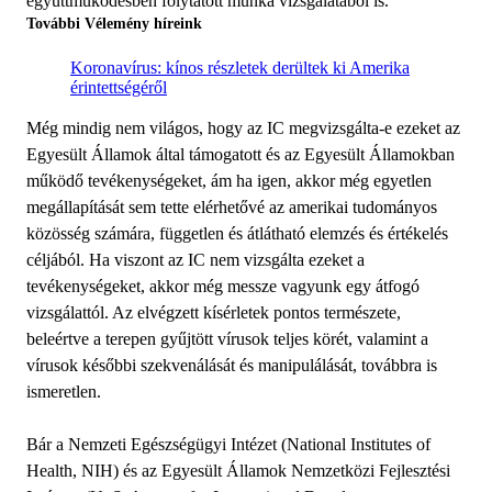
együttműködésben folytatott munka vizsgálatából is.
További Vélemény híreink
Koronavírus: kínos részletek derültek ki Amerika
érintettségéről
Még mindig nem világos, hogy az IC megvizsgálta-e ezeket az
Egyesült Államok által támogatott és az Egyesült Államokban
működő tevékenységeket, ám ha igen, akkor még egyetlen
megállapítását sem tette elérhetővé az amerikai tudományos
közösség számára, független és átlátható elemzés és értékelés
céljából. Ha viszont az IC nem vizsgálta ezeket a
tevékenységeket, akkor még messze vagyunk egy átfogó
vizsgálattól. Az elvégzett kísérletek pontos természete,
beleértve a terepen gyűjtött vírusok teljes körét, valamint a
vírusok későbbi szekvenálását és manipulálását, továbbra is
ismeretlen.
Bár a Nemzeti Egészségügyi Intézet (National Institutes of
Health, NIH) és az Egyesült Államok Nemzetközi Fejlesztési