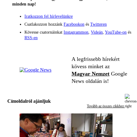
minden nap!
Iratkozzon fel hírlevelünkre
Csatlakozzon hozzánk
Facebookon
és
Twitteren
Kövesse csatornáinkat
Instagrammon
,
Videán
,
YouTube-on
és
RSS-en
A legfrissebb hírekért
kövess minket az
Magyar Nemzet
Google
News oldalán is!
Címoldalról ajánljuk
Tovább az összes cikkhez