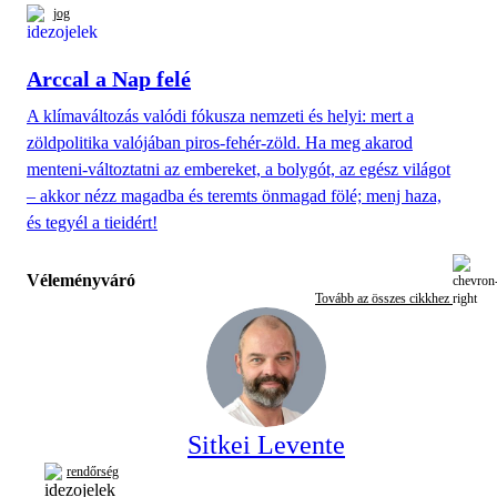
jog
Arccal a Nap felé
A klímaváltozás valódi fókusza nemzeti és helyi: mert a
zöldpolitika valójában piros-fehér-zöld. Ha meg akarod
menteni-változtatni az embereket, a bolygót, az egész világot
– akkor nézz magadba és teremts önmagad fölé; menj haza,
és tegyél a tieidért!
Véleményváró
Tovább az összes cikkhez
Sitkei Levente
rendőrség