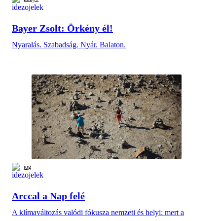
Bayer Zsolt: Örkény él!
Nyaralás. Szabadság. Nyár. Balaton.
jog
Arccal a Nap felé
A klímaváltozás valódi fókusza nemzeti és helyi: mert a