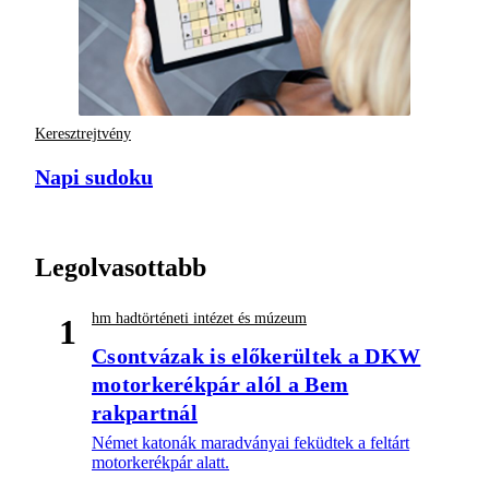
Keresztrejtvény
Napi sudoku
Legolvasottabb
hm hadtörténeti intézet és múzeum
1
Csontvázak is előkerültek a DKW
motorkerékpár alól a Bem
rakpartnál
Német katonák maradványai feküdtek a feltárt
motorkerékpár alatt.