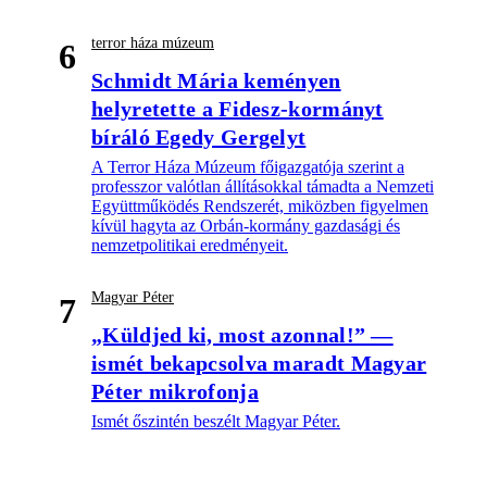
terror háza múzeum
6
Schmidt Mária keményen
helyretette a Fidesz-kormányt
bíráló Egedy Gergelyt
A Terror Háza Múzeum főigazgatója szerint a
professzor valótlan állításokkal támadta a Nemzeti
Együttműködés Rendszerét, miközben figyelmen
kívül hagyta az Orbán-kormány gazdasági és
nemzetpolitikai eredményeit.
Magyar Péter
7
„Küldjed ki, most azonnal!” —
ismét bekapcsolva maradt Magyar
Péter mikrofonja
Ismét őszintén beszélt Magyar Péter.