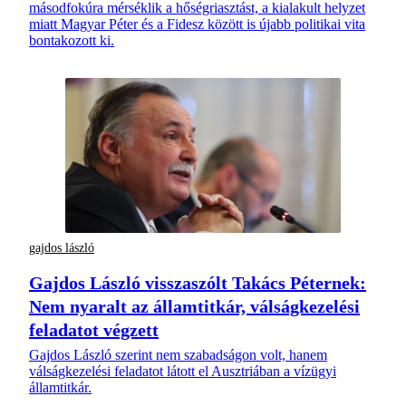
másodfokúra mérséklik a hőségriasztást, a kialakult helyzet
miatt Magyar Péter és a Fidesz között is újabb politikai vita
bontakozott ki.
gajdos lászló
Gajdos László visszaszólt Takács Péternek:
Nem nyaralt az államtitkár, válságkezelési
feladatot végzett
Gajdos László szerint nem szabadságon volt, hanem
válságkezelési feladatot látott el Ausztriában a vízügyi
államtitkár.