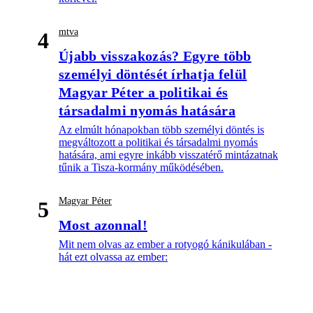
mtva
4
Újabb visszakozás? Egyre több
személyi döntését írhatja felül
Magyar Péter a politikai és
társadalmi nyomás hatására
Az elmúlt hónapokban több személyi döntés is
megváltozott a politikai és társadalmi nyomás
hatására, ami egyre inkább visszatérő mintázatnak
tűnik a Tisza-kormány működésében.
Magyar Péter
5
Most azonnal!
Mit nem olvas az ember a rotyogó kánikulában -
hát ezt olvassa az ember: