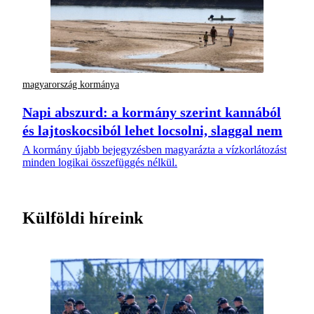
magyarország kormánya
Napi abszurd: a kormány szerint kannából
és lajtoskocsiból lehet locsolni, slaggal nem
A kormány újabb bejegyzésben magyarázta a vízkorlátozást
minden logikai összefüggés nélkül.
Külföldi híreink