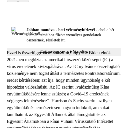
Jobban mondva - heti véleményhírlevél -
ahol a hét
kiemelt témáihoz fűzött személyes gondolatok
összeérnek, részletek
itt.
Feliratkozom a hírlevélre
Ezzel is összefüggésben utalnak rá, hogy Joe Biden elnök
2021-ben megbízta az amerikai hírszerző közösséget (IC) a
vírus eredetének kivizsgálásával. Az IC nyilvános összefoglaló
közleménye nem foglal állást a természetes kontralaboratóriumi
eredet kérdésében; azt írja, hogy minden ügynökség e két
hipotézist valószínűsíti. Az IC szerint „valószínűleg Kína
együttműködésére lenne szükség a Covid–19 eredetének
végleges felméréséhez”. Harrison és Sachs szerint az ilyen
együttműködés természetesen nagyon indokolt, ám sokat
tanulhatunk az Egyesült Államok által támogatott és az
Egyesült Államokban a kínai Vuhani Víruskutató Intézettel