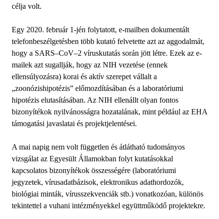
célja volt.
Egy 2020. február 1-jén folytatott, e-mailben dokumentált
telefonbeszélgetésben több kutató felvetette azt az aggodalmát,
hogy a SARS–CoV–2 víruskutatás során jött létre. Ezek az e-
mailek azt sugallják, hogy az NIH vezetése (ennek
ellensúlyozásra) korai és aktív szerepet vállalt a
„zoonózishipotézis” előmozdításában és a laboratóriumi
hipotézis elutasításában. Az NIH ellenállt olyan fontos
bizonyítékok nyilvánosságra hozatalának, mint például az EHA
támogatási javaslatai és projektjelentései.
A mai napig nem volt független és átlátható tudományos
vizsgálat az Egyesült Államokban folyt kutatásokkal
kapcsolatos bizonyítékok összességére (laboratóriumi
jegyzetek, vírusadatbázisok, elektronikus adathordozók,
biológiai minták, vírusszekvenciák stb.) vonatkozóan, különös
tekintettel a vuhani intézményekkel együttműködő projektekre.