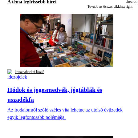
A téma legfrissebb hírei
Tovább az összes cikkhez
krasznahorkai lászló
Hódok és jegesmedvék, jégtáblák és
uszadékfa
Az irodalomról szóló széles vita lehetne az utolsó évtizedek
egyik legfontosabb polémiája.