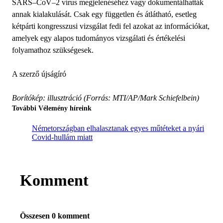
SARS–CoV–2 vírus megjelenéséhez vagy dokumentálhatták
annak kialakulását. Csak egy független és átlátható, esetleg
kétpárti kongresszusi vizsgálat fedi fel azokat az információkat,
amelyek egy alapos tudományos vizsgálati és értékelési
folyamathoz szükségesek.
A szerző újságíró
Borítókép: illusztráció (Forrás: MTI/AP/Mark Schiefelbein)
További Vélemény híreink
Németországban elhalasztanak egyes műtéteket a nyári
Covid-hullám miatt
Komment
Összesen 0 komment