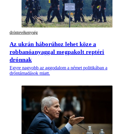
dróntevékenység
Az ukrán háborúhoz lehet köze a
robbanóanyaggal megpakolt reptéri
drónnak
Egyre nagyobb az aggodalom a német politikában a
dróntámadások miatt.