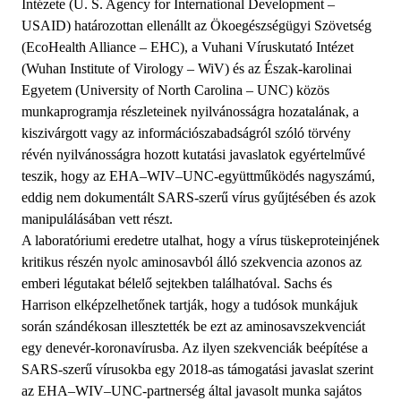
Intézete (U. S. Agency for International Development –
USAID) határozottan ellenállt az Ökoegészségügyi Szövetség
(EcoHealth Alliance – EHC), a Vuhani Víruskutató Intézet
(Wuhan Institute of Virology – WiV) és az Észak-karolinai
Egyetem (University of North Carolina – UNC) közös
munkaprogramja részleteinek nyilvánosságra hozatalának, a
kiszivárgott vagy az információszabadságról szóló törvény
révén nyilvánosságra hozott kutatási javaslatok egyértelművé
teszik, hogy az EHA–WIV–UNC-együttműködés nagyszámú,
eddig nem dokumentált SARS-szerű vírus gyűjtésében és azok
manipulálásában vett részt.
A laboratóriumi eredetre utalhat, hogy a vírus tüskeproteinjének
kritikus részén nyolc aminosavból álló szekvencia azonos az
emberi légutakat bélelő sejtekben találhatóval. Sachs és
Harrison elképzelhetőnek tartják, hogy a tudósok munkájuk
során szándékosan illesztették be ezt az aminosavszekvenciát
egy denevér-koronavírusba. Az ilyen szekvenciák beépítése a
SARS-szerű vírusokba egy 2018-as támogatási javaslat szerint
az EHA–WIV–UNC-partnerség által javasolt munka sajátos