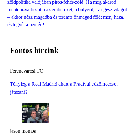
zöldpolitika valójában piros-fehér-zöld. Ha meg akarod
menteni-változtatni az embereket, a bolygót, az egész világot
– akkor nézz magadba és teremts önmagad fölé; menj haza,
és tegyél a tieidért!
Fontos híreink
Ferencvárosi TC
Tényleg a Real Madrid akart a Fradival edzőmeccset
játszani?
jason momoa