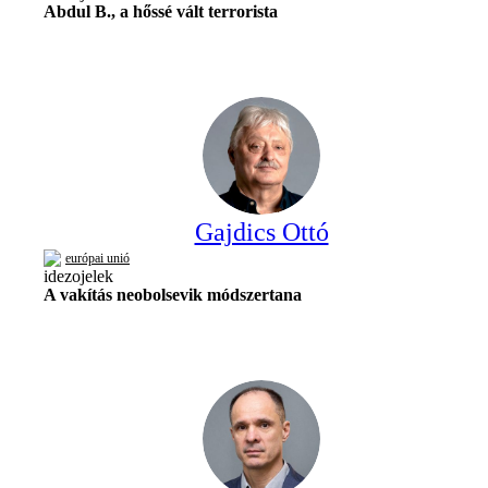
Abdul B., a hőssé vált terrorista
Gajdics Ottó
európai unió
A vakítás neobolsevik módszertana