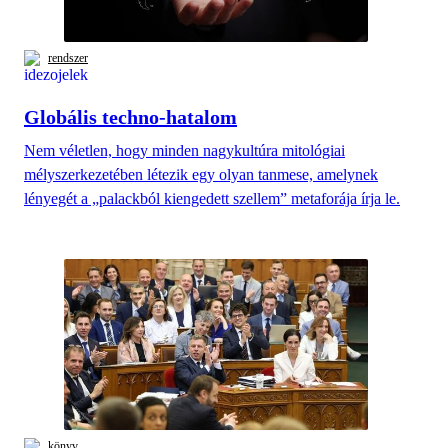
rendszer
Globális techno-hatalom
Nem véletlen, hogy minden nagykultúra mitológiai
mélyszerkezetében létezik egy olyan tanmese, amelynek
lényegét a „palackból kiengedett szellem” metaforája írja le.
könyv