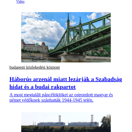
budapesti közlekedési központ
Háborús arzenál miatt lezárják a Szabadság
hidat és a budai rakpartot
A most megtalált páncélöklöket az ostromlott magyar és
német védőknek szánhatták 1944-1945 telén.