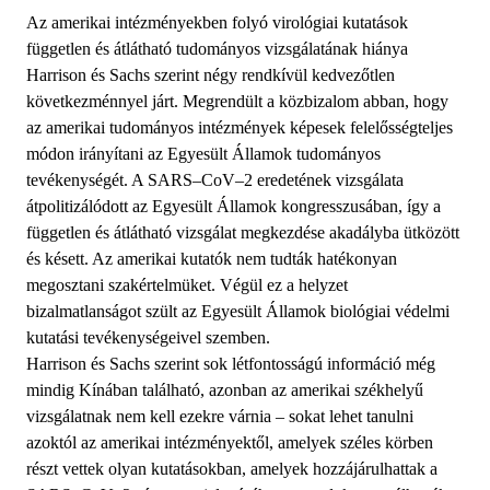
Az amerikai intézményekben folyó virológiai kutatások
független és átlátható tudományos vizsgálatának hiánya
Harrison és Sachs szerint négy rendkívül kedvezőtlen
következménnyel járt. Megrendült a közbizalom abban, hogy
az amerikai tudományos intézmények képesek felelősségteljes
módon irányítani az Egyesült Államok tudományos
tevékenységét. A SARS–CoV–2 eredetének vizsgálata
átpolitizálódott az Egyesült Államok kongresszusában, így a
független és átlátható vizsgálat megkezdése akadályba ütközött
és késett. Az amerikai kutatók nem tudták hatékonyan
megosztani szakértelmüket. Végül ez a helyzet
bizalmatlanságot szült az Egyesült Államok biológiai védelmi
kutatási tevékenységeivel szemben.
Harrison és Sachs szerint sok létfontosságú információ még
mindig Kínában található, azonban az amerikai székhelyű
vizsgálatnak nem kell ezekre várnia – sokat lehet tanulni
azoktól az amerikai intézményektől, amelyek széles körben
részt vettek olyan kutatásokban, amelyek hozzájárulhattak a