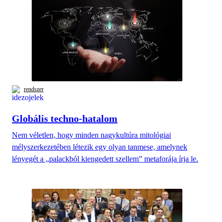
rendszer
Globális techno-hatalom
Nem véletlen, hogy minden nagykultúra mitológiai
mélyszerkezetében létezik egy olyan tanmese, amelynek
lényegét a „palackból kiengedett szellem” metaforája írja le.