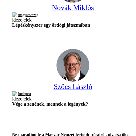
Novák Miklós
magyarország
Lépéskényszer egy ördögi játszmában
Szőcs László
budapest
Vége a zenének, mennek a legények?
Ne maradjon le a Magyar Nemzet legjobb írásairól, olvassa őket