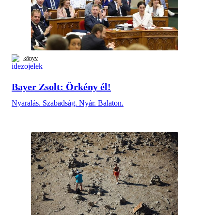
könyv
Bayer Zsolt: Örkény él!
Nyaralás. Szabadság. Nyár. Balaton.