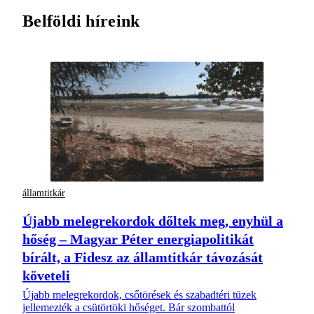
Belföldi híreink
államtitkár
Újabb melegrekordok dőltek meg, enyhül a
hőség – Magyar Péter energiapolitikát
bírált, a Fidesz az államtitkár távozását
követeli
Újabb melegrekordok, csőtörések és szabadtéri tüzek
jellemezték a csütörtöki hőséget. Bár szombattól