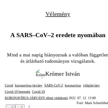
Vélemény
A SARS–CoV–2 eredete nyomában
Mind a mai napig hiányoznak a valóban függetle
és átlátható tudományos vizsgálatok.
Krómer István
Covid
koronavírus-járvány
SARS-CoV-2
koronavírus
világjárvány
Covid-19 betegség
Covid-19
KORONAVÍRUS-JÁRVÁNY elleni védekezés
2022. 07. 12. 13:00
Fotó: Mark Schiefelbe
0
0
0