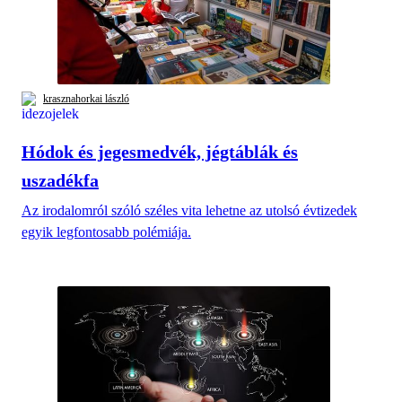
krasznahorkai lászló
Hódok és jegesmedvék, jégtáblák és
uszadékfa
Az irodalomról szóló széles vita lehetne az utolsó évtizedek
egyik legfontosabb polémiája.