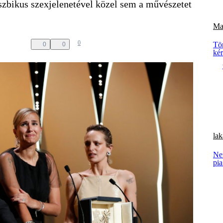
zbikus szexjelenetével közel sem a művészetet
Ma
0
Tö
0
0
ké
lak
Ne
pia