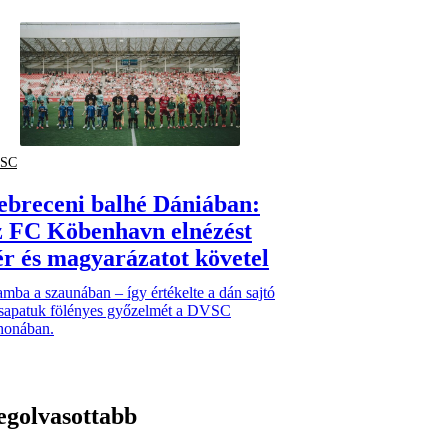
SC
ebreceni balhé Dániában:
z FC Köbenhavn elnézést
ér és magyarázatot követel
mba a szaunában – így értékelte a dán sajtó
csapatuk fölényes győzelmét a DVSC
thonában.
egolvasottabb