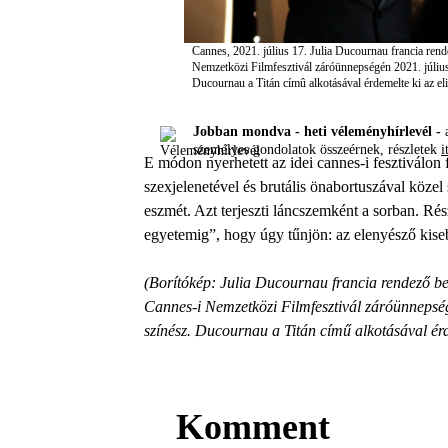
Cannes, 2021. július 17. Julia Ducournau francia rendez
Nemzetközi Filmfesztivál záróünnepségén 2021. július
Ducournau a Titán címû alkotásával érdemelte ki az 
Jobban mondva - heti véleményhírlevél -
a
személyes gondolatok összeérnek, részletek
i
E módon nyerhetett az idei cannes-i fesztiválo
szexjelenetével és brutális önabortuszával köze
eszmét. Azt terjeszti láncszemként a sorban. Ré
egyetemig”, hogy úgy tűnjön: az elenyésző kise
(Borítókép: Julia Ducournau francia rendező besz
Cannes-i Nemzetközi Filmfesztivál záróünnepség
színész. Ducournau a Titán című alkotásával érd
Komment