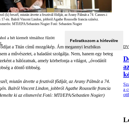
õ (k) beszél, miután átvette a fesztivál fõdíját, az Arany Pálmát a 74. Cannes-i
 17-én. Balról Vincent Lindon, jobbról Agathe Rousselle francia színész.
elismerést. MTI/EPA/Sebastien Nogier
Fotó: Sebastien Nogier
hol a hét kiemelt témáihoz fűzött
Feliratkozom a hírlevélre
tt.
n fődíjat a Titán című mozgókép. Ám megannyi leszbikus
DV
l sem a művészetet, a haladást szolgálja. Nem, hanem egy beteg
D
szeként a hálózatnak, amely körbefonja a világot, „óvodától
a
bbség a döntő többség.
k
él, miután átvette a fesztivál fődíját, az Arany Pálmát a 74.
Sza
én. Balról Vincent Lindon, jobbról Agathe Rousselle francia
a 
ot
emelte ki az elismerést Fotó:
MTI/EPA/Sebastien Nogier)
L