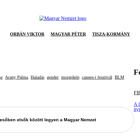
ORBÁN VIKTOR
MAGYAR PÉTER
TISZA-KORMÁNY
F
ág
Arany Pálma
Haladás
gender
mozgókép
cannes-i fesztivál
BLM
FI
A 
ny
keresőben elsők között legyen a Magyar Nemzet