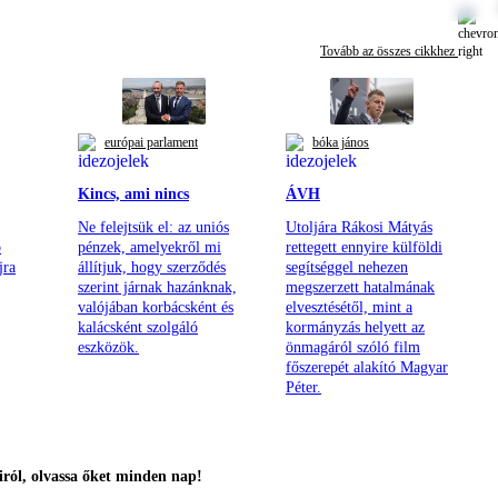
Tovább az összes cikkhez
európai parlament
bóka jános
Kincs, ami nincs
ÁVH
Ne felejtsük el: az uniós
Utoljára Rákosi Mátyás
b
pénzek, amelyekről mi
rettegett ennyire külföldi
jra
állítjuk, hogy szerződés
segítséggel nehezen
szerint járnak hazánknak,
megszerzett hatalmának
valójában korbácsként és
elvesztésétől, mint a
kalácsként szolgáló
kormányzás helyett az
eszközök.
önmagáról szóló film
főszerepét alakító Magyar
Péter.
ról, olvassa őket minden nap!