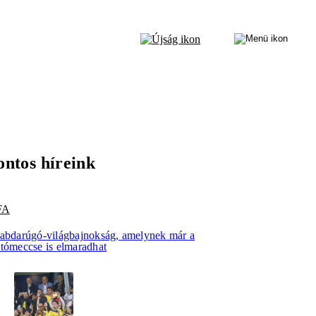
ontos híreink
FA
labdarúgó-világbajnokság, amelynek már a
itómeccse is elmaradhat