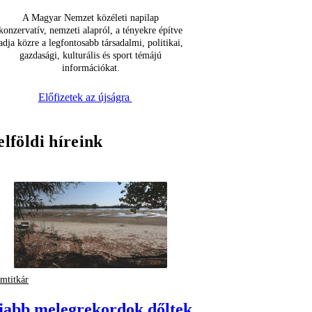
A Magyar Nemzet közéleti napilap
konzervatív, nemzeti alapról, a tényekre építve
adja közre a legfontosabb társadalmi, politikai,
gazdasági, kulturális és sport témájú
információkat.
Előfizetek az újságra
elföldi híreink
amtitkár
jabb melegrekordok dőltek