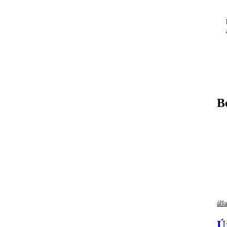
B
áll
Ú