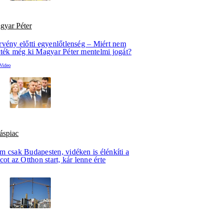
gyar Péter
rvény előtti egyenlőtlenség – Miért nem
rték még ki Magyar Péter mentelmi jogát?
áspiac
m csak Budapesten, vidéken is élénkíti a
cot az Otthon start, kár lenne érte