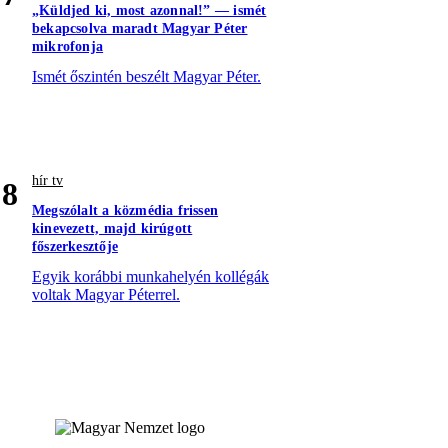
„Küldjed ki, most azonnal!” — ismét
bekapcsolva maradt Magyar Péter
mikrofonja
Ismét őszintén beszélt Magyar Péter.
hír tv
8
Megszólalt a közmédia frissen
kinevezett, majd kirúgott
főszerkesztője
Egyik korábbi munkahelyén kollégák
voltak Magyar Péterrel.