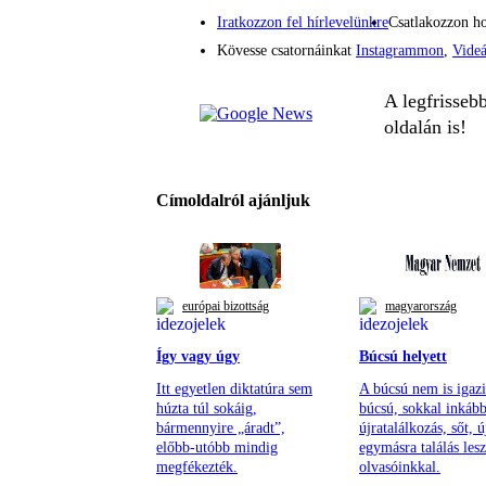
Iratkozzon fel hírlevelünkre
Csatlakozzon h
Kövesse csatornáinkat
Instagrammon
,
Vide
A legfrisseb
oldalán is!
Címoldalról ajánljuk
európai bizottság
magyarország
Így vagy úgy
Búcsú helyett
Itt egyetlen diktatúra sem
A búcsú nem is igazi
húzta túl sokáig,
búcsú, sokkal inkáb
bármennyire „áradt”,
újratalálkozás, sőt, ú
előbb-utóbb mindig
egymásra találás lesz
megfékezték.
olvasóinkkal.