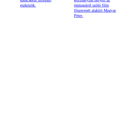
kalácsként szolgáló
kormányzás helyett az
eszközök.
önmagáról szóló film
főszerepét alakító Magyar
Péter.