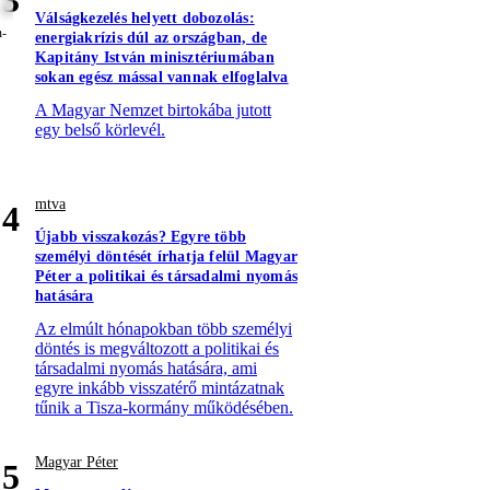
Válságkezelés helyett dobozolás:
energiakrízis dúl az országban, de
Kapitány István minisztériumában
sokan egész mással vannak elfoglalva
A Magyar Nemzet birtokába jutott
egy belső körlevél.
mtva
4
Újabb visszakozás? Egyre több
személyi döntését írhatja felül Magyar
Péter a politikai és társadalmi nyomás
hatására
Az elmúlt hónapokban több személyi
döntés is megváltozott a politikai és
társadalmi nyomás hatására, ami
egyre inkább visszatérő mintázatnak
tűnik a Tisza-kormány működésében.
Magyar Péter
5