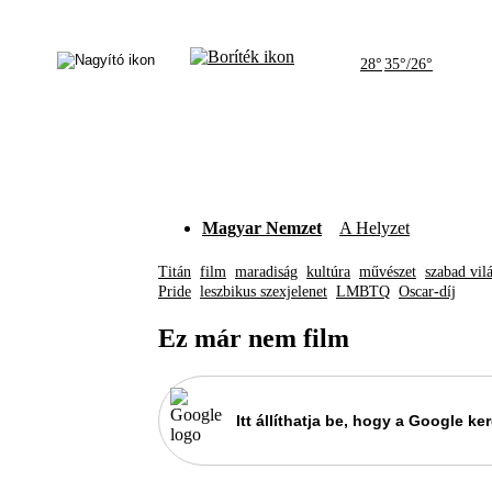
28°
35°/26°
Magyar Nemzet
A Helyzet
Titán
film
maradiság
kultúra
művészet
szabad vil
Pride
leszbikus szexjelenet
LMBTQ
Oscar-díj
Ez már nem film
Itt állíthatja be, hogy a Google 