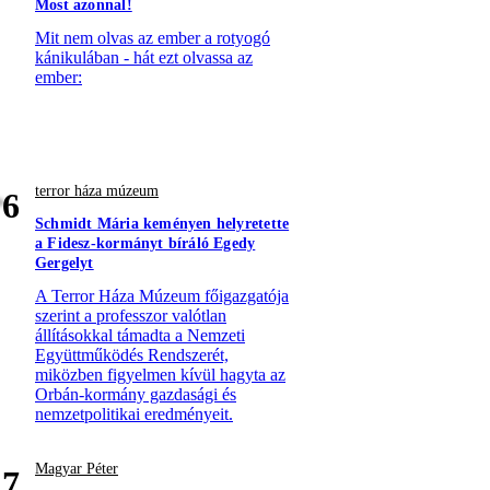
Most azonnal!
Mit nem olvas az ember a rotyogó
kánikulában - hát ezt olvassa az
ember:
terror háza múzeum
6
Schmidt Mária keményen helyretette
a Fidesz-kormányt bíráló Egedy
Gergelyt
A Terror Háza Múzeum főigazgatója
szerint a professzor valótlan
állításokkal támadta a Nemzeti
Együttműködés Rendszerét,
miközben figyelmen kívül hagyta az
Orbán-kormány gazdasági és
nemzetpolitikai eredményeit.
Magyar Péter
7