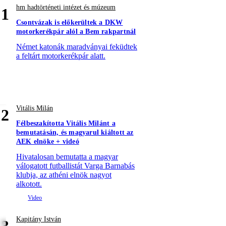
hm hadtörténeti intézet és múzeum
1
Csontvázak is előkerültek a DKW
motorkerékpár alól a Bem rakpartnál
Német katonák maradványai feküdtek
a feltárt motorkerékpár alatt.
Vitális Milán
2
Félbeszakította Vitális Milánt a
bemutatásán, és magyarul kiáltott az
AEK elnöke + videó
Hivatalosan bemutatta a magyar
válogatott futballistát Varga Barnabás
klubja, az athéni elnök nagyot
alkotott.
Kapitány István
3