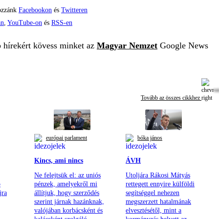
ozzánk
Facebookon
és
Twitteren
án
,
YouTube-on
és
RSS-en
b hírekért kövess minket az
Magyar Nemzet
Google News
Tovább az összes cikkhez
európai parlament
bóka jános
Kincs, ami nincs
ÁVH
Ne felejtsük el: az uniós
Utoljára Rákosi Mátyás
b
pénzek, amelyekről mi
rettegett ennyire külföldi
jra
állítjuk, hogy szerződés
segítséggel nehezen
szerint járnak hazánknak,
megszerzett hatalmának
valójában korbácsként és
elvesztésétől, mint a