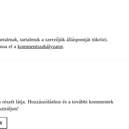
talmak, tartalmuk a szerzőjük álláspontját tükrözi.
assa el a
kommentszabályzatot
.
s részét látja. Hozzászóláshoz és a további kommentek
ztráljon!
S