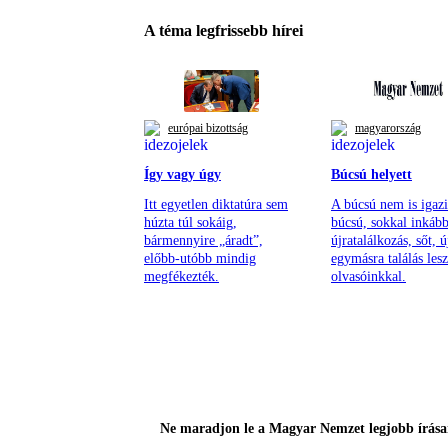
A téma legfrissebb hírei
európai bizottság
magyarország
Így vagy úgy
Búcsú helyett
Itt egyetlen diktatúra sem
A búcsú nem is igazi
húzta túl sokáig,
búcsú, sokkal inkáb
bármennyire „áradt”,
újratalálkozás, sőt, ú
előbb-utóbb mindig
egymásra találás lesz
megfékezték.
olvasóinkkal.
Ne maradjon le a Magyar Nemzet legjobb írásai