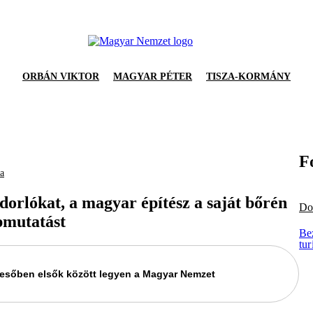
ORBÁN VIKTOR
MAGYAR PÉTER
TISZA-KORMÁNY
F
ka
orlókat, a magyar építész a saját bőrén
Do
pmutatást
Bez
tu
keresőben elsők között legyen a Magyar Nemzet