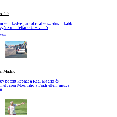
ós hír
m volt kedve parkolással vesződni, inkább
egész utat feltartotta + videó
al Madrid
gy pofont kaphat a Real Madrid és
emélyesen Mourinho a Fradi elleni meccs
tt