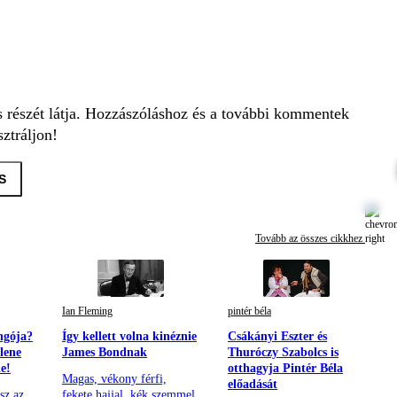
s részét látja. Hozzászóláshoz és a további kommentek
ztráljon!
S
Tovább az összes cikkhez
Ian Fleming
pintér béla
ngója?
Így kellett volna kinéznie
Csákányi Eszter és
llene
James Bondnak
Thuróczy Szabolcs is
ie!
otthagyja Pintér Béla
Magas, vékony férfi,
előadását
sz az
fekete hajjal, kék szemmel,