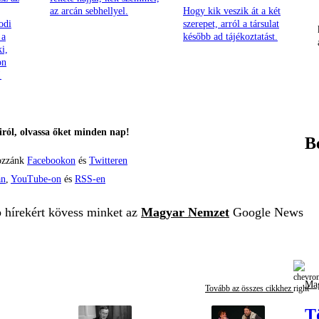
az arcán sebhellyel.
Hogy kik veszik át a két
odi
szerepet, arról a társulat
 a
később ad tájékoztatást.
ki,
on
!
ról, olvassa őket minden nap!
B
ozzánk
Facebookon
és
Twitteren
án
,
YouTube-on
és
RSS-en
b hírekért kövess minket az
Magyar Nemzet
Google News
Mag
Tovább az összes cikkhez
T