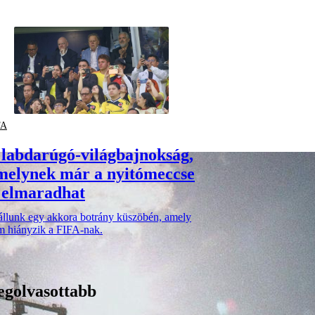
FA
 labdarúgó-világbajnokság,
melynek már a nyitómeccse
s elmaradhat
 állunk egy akkora botrány küszöbén, amely
m hiányzik a FIFA-nak.
egolvasottabb