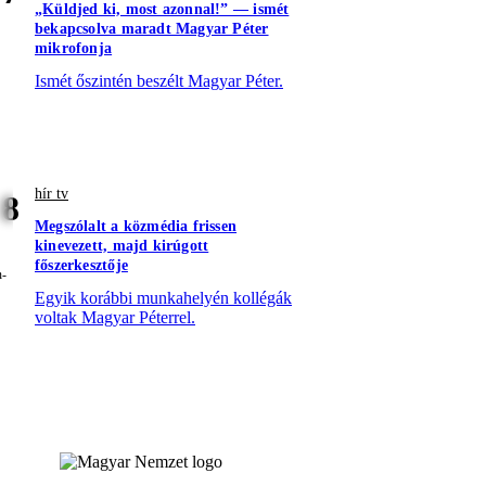
„Küldjed ki, most azonnal!” — ismét
bekapcsolva maradt Magyar Péter
mikrofonja
Ismét őszintén beszélt Magyar Péter.
hír tv
8
Megszólalt a közmédia frissen
kinevezett, majd kirúgott
főszerkesztője
Egyik korábbi munkahelyén kollégák
voltak Magyar Péterrel.