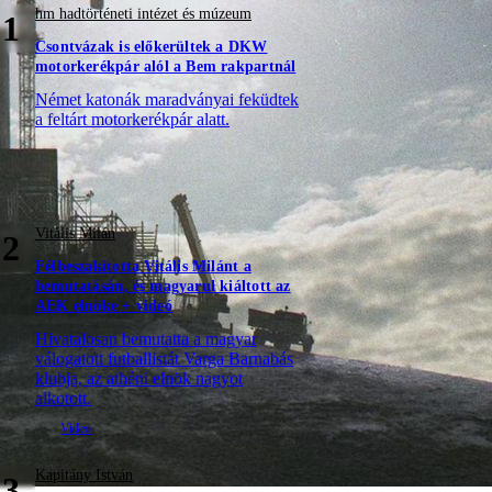
hm hadtörténeti intézet és múzeum
1
Csontvázak is előkerültek a DKW
motorkerékpár alól a Bem rakpartnál
Német katonák maradványai feküdtek
a feltárt motorkerékpár alatt.
Vitális Milán
2
Félbeszakította Vitális Milánt a
bemutatásán, és magyarul kiáltott az
AEK elnöke + videó
Hivatalosan bemutatta a magyar
válogatott futballistát Varga Barnabás
klubja, az athéni elnök nagyot
alkotott.
Kapitány István
3