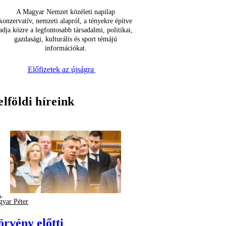
A Magyar Nemzet közéleti napilap
konzervatív, nemzeti alapról, a tényekre építve
adja közre a legfontosabb társadalmi, politikai,
gazdasági, kulturális és sport témájú
információkat.
Előfizetek az újságra
elföldi híreink
yar Péter
örvény előtti