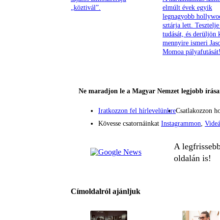
„köztivál”.
elmúlt évek egyik
legnagyobb hollywo
sztárja lett. Tesztelje
tudását, és derüljön 
mennyire ismeri Jas
Momoa pályafutását
Ne maradjon le a Magyar Nemzet legjobb írásai
Iratkozzon fel hírlevelünkre
Csatlakozzon h
Kövesse csatornáinkat
Instagrammon
,
Vide
A legfrisseb
oldalán is!
Címoldalról ajánljuk