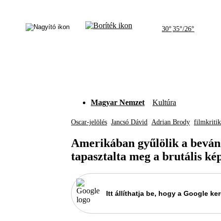
30°
35°/26°
Magyar Nemzet
Kultúra
Oscar-jelölés
Jancsó Dávid
Adrian Brody
filmkriti
Amerikában gyűlölik a bevánd
tapasztalta meg a brutális ké
Itt állíthatja be, hogy a Google 