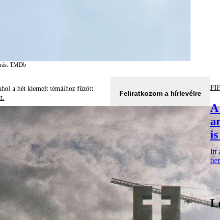
rrás: TMDb
FI
hol a hét kiemelt témáihoz fűzött
Feliratkozom a hírlevélre
tt.
A
a
i
Itt
ne
L