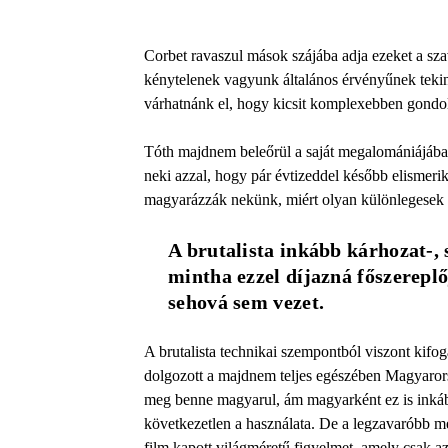
Corbet ravaszul mások szájába adja ezeket a sza
kénytelenek vagyunk általános érvényűnek tekint
várhatnánk el, hogy kicsit komplexebben gondol
Tóth majdnem beleőrül a saját megalomániájába é
neki azzal, hogy pár évtizeddel később elismeri
magyarázzák nekünk, miért olyan különlegesek 
A brutalista inkább kárhozat-,
mintha ezzel díjazná főszereplő
sehová sem vezet.
A brutalista technikai szempontból viszont kifog
dolgozott a majdnem teljes egészében Magyarors
meg benne magyarul, ám magyarként ez is inkább
következetlen a használata. De a legzavaróbb m
film kapott világméretű figyelmet, amely csak a