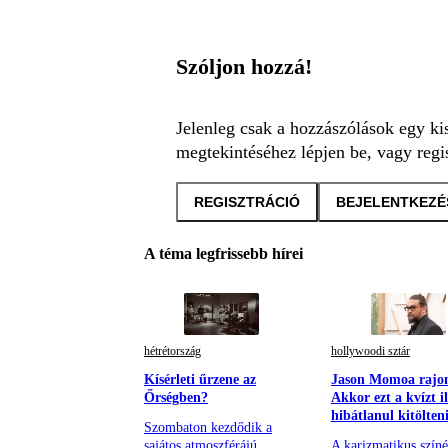
Szóljon hozzá!
Jelenleg csak a hozzászólások egy ki
megtekintéséhez lépjen be, vagy regis
REGISZTRÁCIÓ
BEJELENTKEZÉ
A téma legfrissebb hírei
hétrétország
hollywoodi sztár
Kísérleti űrzene az
Jason Momoa rajo
Őrségben?
Akkor ezt a kvízt i
hibátlanul kitölten
Szombaton kezdődik a
sajátos atmoszférájú
A karizmatikus színé