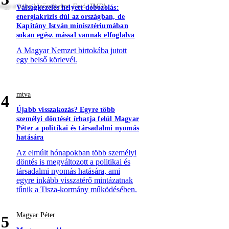
 vagy a helyi közösségekre. Fotó: TMDb
Válságkezelés helyett dobozolás:
energiakrízis dúl az országban, de
Kapitány István minisztériumában
sokan egész mással vannak elfoglalva
A Magyar Nemzet birtokába jutott
egy belső körlevél.
mtva
4
Újabb visszakozás? Egyre több
személyi döntését írhatja felül Magyar
Péter a politikai és társadalmi nyomás
hatására
Az elmúlt hónapokban több személyi
döntés is megváltozott a politikai és
társadalmi nyomás hatására, ami
egyre inkább visszatérő mintázatnak
tűnik a Tisza-kormány működésében.
Magyar Péter
5