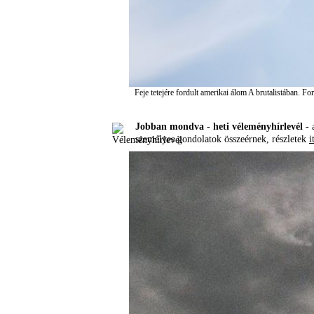
Feje tetejére fordult amerikai álom A brutalistában.
Fo
Jobban mondva - heti véleményhírlevél -
a
személyes gondolatok összeérnek, részletek
i