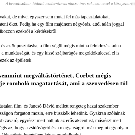
A brutalistában látható modernizmus nincs nincs sok tekintettel a környezetre
vakat, de mivel egyszer sem mutat fel más tapasztalatokat,
eni őket. Pedig ha egy film majdnem négyórás, attól talán joggal
kozzon ezekről a kérdésekről.
s az önpusztításba, a film végül mégis mintha feloldozást adna
k a munkásságát, és egy kissé szájbarágós megoldókulccsal el is
ezek az épületek.
 semmint megváltástörténet, Corbet mégis 
je romboló magatartását, ami a szenvedésen túl 
ástalan film, és
Jancsó Dávid
mellett rengeteg hazai szakember
zágon forgatott mozin, erre büszkék lehetünk. Gyakran szólalnak
 zavaró, egyrészt mert halljuk az erős akcentust, másrészt mert
égis az, hogy a zsidóságról és a magyarságról már megint egy olyan
z áldozatiság kereteiben képes gondolkodni.