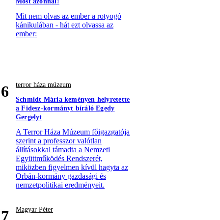
Most azonnal!
Mit nem olvas az ember a rotyogó
kánikulában - hát ezt olvassa az
ember:
terror háza múzeum
6
Schmidt Mária keményen helyretette
a Fidesz-kormányt bíráló Egedy
Gergelyt
A Terror Háza Múzeum főigazgatója
szerint a professzor valótlan
állításokkal támadta a Nemzeti
Együttműködés Rendszerét,
miközben figyelmen kívül hagyta az
Orbán-kormány gazdasági és
nemzetpolitikai eredményeit.
Magyar Péter
7