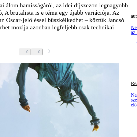
i álom hamisságáról, az idei díjszezon legnagyobb
, A brutalista is e téma egy újabb variációja. Az
aut
an Oscar-jelöléssel büszkélkedhet – köztük Jancsó
rbet mozija azonban legfeljebb csak technikai
Ne
az 
0
0
0
Re
Na
sz
elő