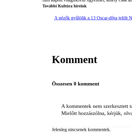
További Kultúra híreink
A nézők gyűlölik a 13 Oscar-díjra jelölt N
Komment
Összesen 0 komment
A kommentek nem szerkesztett tar
Mielőtt hozzászólna, kérjük, olv
Jelenleg nincsenek kommentek.