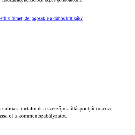
etflix-filmet, de jogosak-e a dühös kritikák?
talmak, tartalmuk a szerzőjük álláspontját tükrözi.
assa el a
kommentszabályzatot
.