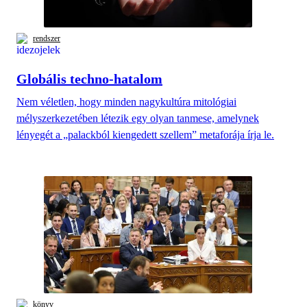
rendszer
Globális techno-hatalom
Nem véletlen, hogy minden nagykultúra mitológiai
mélyszerkezetében létezik egy olyan tanmese, amelynek
lényegét a „palackból kiengedett szellem” metaforája írja le.
könyv