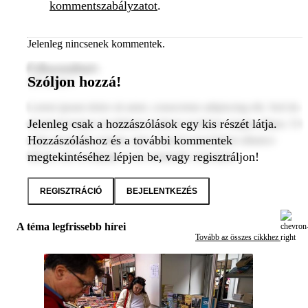
kommentszabályzatot
.
Jelenleg nincsenek kommentek.
Felhasználónév
Szóljon hozzá!
2024. január 1.
Lorem ipsum dolor sit amet, consectetur adipiscing elit. Sed do
Jelenleg csak a hozzászólások egy kis részét látja.
eiusmod tempor incididunt ut labore et dolore magna aliqua. Ut
Hozzászóláshoz és a további kommentek
enim ad minim veniam, quis nostrud exercitation ullamco
megtekintéséhez lépjen be, vagy regisztráljon!
laboris nisi ut aliquip ex ea commodo consequat.
REGISZTRÁCIÓ
BEJELENTKEZÉS
A téma legfrissebb hírei
Tovább az összes cikkhez