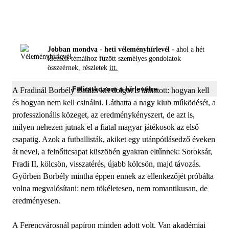
Jobban mondva - heti véleményhírlevél -
ahol a hét
kiemelt témáihoz fűzött személyes gondolatok
összeérnek, részletek
itt.
Feliratkozom a hírlevélre
A Fradinál Borbély Balázs két dolgot is láthatott: hogyan kell
és hogyan nem kell csinálni. Láthatta a nagy klub működését, a
professzionális közeget, az eredménykényszert, de azt is,
milyen nehezen jutnak el a fiatal magyar játékosok az első
csapatig. Azok a futballisták, akiket egy utánpótlásedző éveken
át nevel, a felnőttcsapat küszöbén gyakran eltűnnek: Soroksár,
Fradi II, kölcsön, visszatérés, újabb kölcsön, majd távozás.
Győrben Borbély mintha éppen ennek az ellenkezőjét próbálta
volna megvalósítani: nem tökéletesen, nem romantikusan, de
eredményesen.
A Ferencvárosnál papíron minden adott volt. Van akadémiai