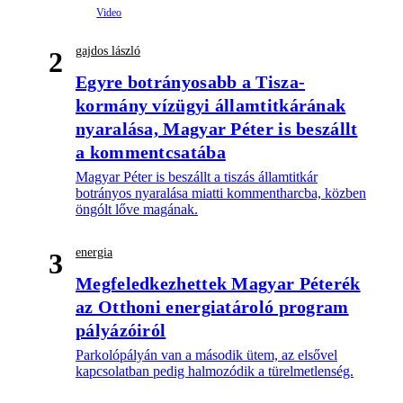
gajdos lászló
2
Egyre botrányosabb a Tisza-
kormány vízügyi államtitkárának
nyaralása, Magyar Péter is beszállt
a kommentcsatába
Magyar Péter is beszállt a tiszás államtitkár
botrányos nyaralása miatti kommentharcba, közben
öngólt lőve magának.
energia
3
Megfeledkezhettek Magyar Péterék
az Otthoni energiatároló program
pályázóiról
Parkolópályán van a második ütem, az elsővel
kapcsolatban pedig halmozódik a türelmetlenség.