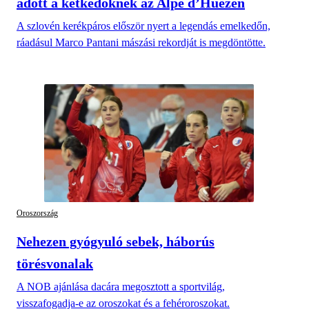
adott a kétkedőknek az Alpe d’Huezen
A szlovén kerékpáros először nyert a legendás emelkedőn,
ráadásul Marco Pantani mászási rekordját is megdöntötte.
Oroszország
Nehezen gyógyuló sebek, háborús
törésvonalak
A NOB ajánlása dacára megosztott a sportvilág,
visszafogadja-e az oroszokat és a fehéroroszokat.