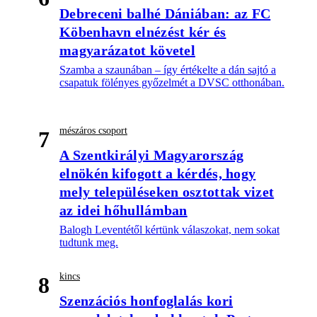
Debreceni balhé Dániában: az FC
Köbenhavn elnézést kér és
magyarázatot követel
Szamba a szaunában – így értékelte a dán sajtó a
csapatuk fölényes győzelmét a DVSC otthonában.
mészáros csoport
7
A Szentkirályi Magyarország
elnökén kifogott a kérdés, hogy
mely településeken osztottak vizet
az idei hőhullámban
Balogh Leventétől kértünk válaszokat, nem sokat
tudtunk meg.
kincs
8
Szenzációs honfoglalás kori