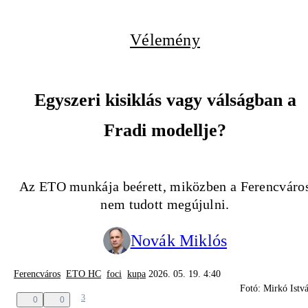
Vélemény
Egyszeri kisiklás vagy válságban a
Fradi modellje?
Az ETO munkája beérett, miközben a Ferencváro
nem tudott megújulni.
Novák Miklós
Ferencváros
ETO HC
foci
kupa
2026. 05. 19. 4:40
Fotó: Mirkó Istv
3
0
0