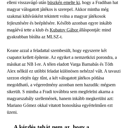
elleni visszavágó után
büszkén emelte ki
, hogy a Fradiban hat
magyar válogatott játékos is szerepel. Akkor mintha még
szakmai kihívásként tekintett volna a magyar játékosok
fejlesztésére és beépítésére. Később azonban egyre inkább
magáévá tette a klub és
Kubatov Gábor
álláspontját: mind
gyakrabban bírálta az MLSZ-t.
Keane azzal a feladattal szembesült, hogy egyszerre két
csapatot kellett építenie. Az egyiket a nemzetközi porondra, a
másikat az NB I-re. A télen eladott Varga Barnabás és Tóth
Alex nélkül ez utóbbi feladat különösen nehézzé vált. A tavaszi
szezon elején úgy tűnt, a két válogatott játékos pótlása
megoldható, a végeredmény azonban nem hazudik: mégsem
sikerült. S mintha a Fradi továbbra sem megfelelni akarna a
magyarszabály szellemének, hanem inkább megkerülni azt:
Mariano Gómez okkal vitatott honosítása egyértelműen ezt
üzeni.
A kérdés tehát nem az, hogy a 