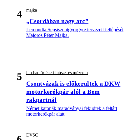
majka
4
„Csordában nagy arc”
Lemondta Sepsiszentgyörgyre tervezett fellépését
Majoros Péter Majka.
hm hadtörténeti intézet és múzeum
5
Csontvázak is előkerültek a DKW
motorkerékpár alól a Bem
rakpartnál
Német katonák maradványai feküdtek a feltárt
motorkerékpár alatt.
DVSC
6