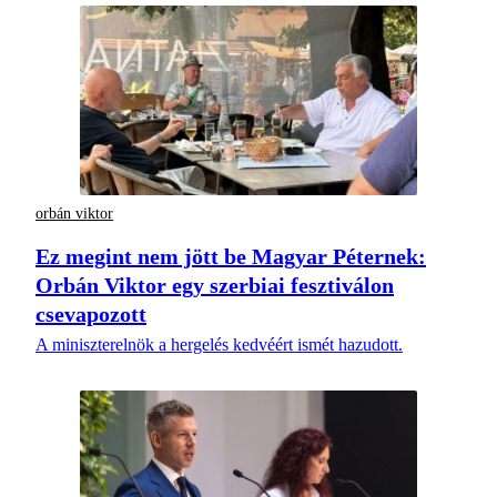
orbán viktor
Ez megint nem jött be Magyar Péternek:
Orbán Viktor egy szerbiai fesztiválon
csevapozott
A miniszterelnök a hergelés kedvéért ismét hazudott.