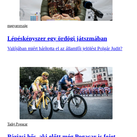
magyarország
Lépéskényszer egy ördögi játszmában
Valójában miért hárította el az államfői jelölést Polgár Judit?
Tadej Pogacar
Párizsi hős, aki előtt még Pogacar is fejet