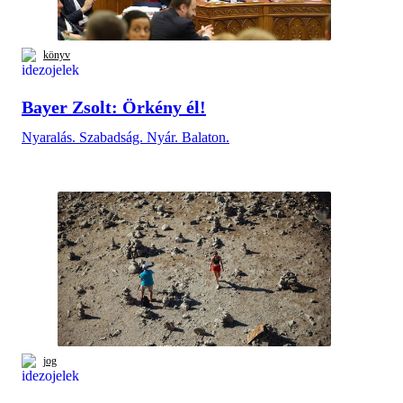
könyv
Bayer Zsolt: Örkény él!
Nyaralás. Szabadság. Nyár. Balaton.
jog