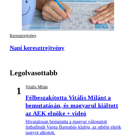
Keresztrejtvény
Napi keresztrejtvény
Legolvasottabb
Vitális Milán
1
Félbeszakította Vitális Milánt a
bemutatásán, és magyarul kiáltott
az AEK elnöke + videó
Hivatalosan bemutatta a magyar válogatott
futballistát Varga Barnabás klubja, az athéni elnök
nagyot alkotott.