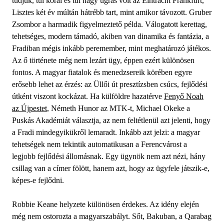
tudjuk, túl korai és túl nagy ugrás volt az Eintracht Frankfurt,
Lisztes két év múltán hátrébb tart, mint amikor távozott. Gruber
Zsombor a harmadik figyelmeztető példa. Válogatott kerettag,
tehetséges, modern támadó, akiben van dinamika és fantázia, a
Fradiban mégis inkább peremember, mint meghatározó játékos.
Az ő története még nem lezárt ügy, éppen ezért különösen
fontos. A magyar fiatalok és menedzsereik körében egyre
erősebb lehet az érzés: az Üllői út presztízsben csúcs, fejlődési
útként viszont kockázat. Ha külföldre hazatérve
Fenyő Noah
az Újpestet
, Németh Hunor az MTK-t, Michael Okeke a
Puskás Akadémiát választja, az nem feltétlenül azt jelenti, hogy
a Fradi mindegyikükről lemaradt. Inkább azt jelzi: a magyar
tehetségek nem tekintik automatikusan a Ferencvárost a
legjobb fejlődési állomásnak. Egy ügynök nem azt nézi, hány
csillag van a címer fölött, hanem azt, hogy az ügyfele játszik-e,
képes-e fejlődni.
Robbie Keane helyzete különösen érdekes. Az idény elején
még nem ostorozta a magyarszabályt. Sőt, Bakuban, a Qarabag