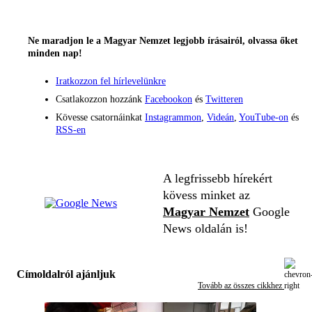
Ne maradjon le a Magyar Nemzet legjobb írásairól, olvassa őket
minden nap!
Iratkozzon fel hírlevelünkre
Csatlakozzon hozzánk
Facebookon
és
Twitteren
Kövesse csatornáinkat
Instagrammon
,
Videán
,
YouTube-on
és
RSS-en
A legfrissebb hírekért
kövess minket az
Magyar Nemzet
Google
News oldalán is!
Címoldalról ajánljuk
Tovább az összes cikkhez