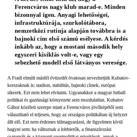
Ferencváros nagy klub marad-e. Minden 
bizonnyal igen. Anyagi lehetőségei, 
infrastruktúrája, szurkolótábora, 
nemzetközi rutinja alapján továbbra is a 
bajnoki cím első számú esélyese. A kérdés 
inkább az, hogy a mostani második hely 
egyszeri kisiklás volt-e, vagy egy 
sebezhető modell első látványos veresége.
A Fradi elmúlt másfél évtizedét óvatosan nevezhetjük Kubatov-
korszaknak is: stadion, stabilitás, bajnoki címek, európai
sikerek. Ezt nem lehet elvitatni. Ugyanakkor a magyar futball
politikai és gazdasági környezete sem mozdulatlan. Kubatov
Gábor közéleti szerepe miatt a Ferencváros jövőképétől sem
választható el teljesen, hogy az országos politikában új helyzet
állt elő. Ezt nem érdemes túlmagyarázni, de figyelmen kívül
hagyni sem: ha változnak a lobbierők, a finanszírozási
csatornák és a központi sportpolitikai prioritások, annak a