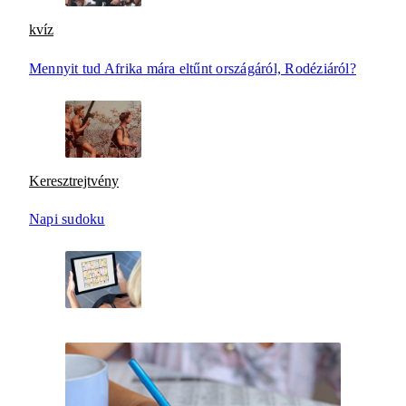
kvíz
Mennyit tud Afrika mára eltűnt országáról, Rodéziáról?
Keresztrejtvény
Napi sudoku