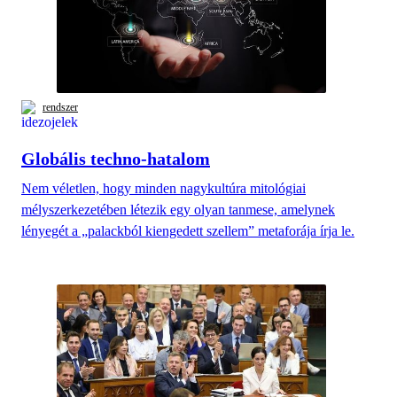
rendszer
Globális techno-hatalom
Nem véletlen, hogy minden nagykultúra mitológiai
mélyszerkezetében létezik egy olyan tanmese, amelynek
lényegét a „palackból kiengedett szellem” metaforája írja le.