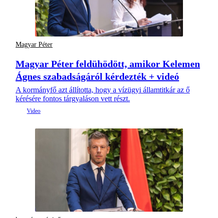
Magyar Péter
Magyar Péter feldühödött, amikor Kelemen
Ágnes szabadságáról kérdezték + videó
A kormányfő azt állította, hogy a vízügyi államtitkár az ő
kérésére fontos tárgyaláson vett részt.