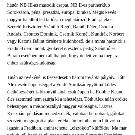
háttér, NB III-as második csapat, NB II-es partnerklub
Soroksáron, pénz, presztízs, európai kirakat. Mégis kevés
magyar fiatalból lett tartósan meghatározó Fradi-játékos.
Szerető Krisztofer, Szánthó Regő, Baráth Péter, Csonka
András, Csontos Dominik, Csernik Kornél, Kundrák Norbert
vagy Katona Bálint története különböző, de a minta hasonló: a
Fradinál nem tudtak gyökeret ereszteni, pedig Szánthó és
Baráth esetében nem állíthatjuk, hogy ne lett volna meg az
ehhez szükséges adottság.
Talán az övékénél is beszédesebb három további pályaív. Tóth
Alex esete éppenséggel a Fradi–Soroksár együttműködés
életképességét is bizonyíthatná, csak éppen ha
Robbie Keane
éles szemmel nem szúrja ki
a tehetségét, Tóth Alex talán örökre
belesüpped a másodosztályú magyar valóságba. Lisztes
Krisztiánt példásan menedzselték, valóban berobbant, gólokat
szerzett, megugrott a piaci értéke, ám mintha nem hitt volna
igazán a Fradiban, amint tehette, „elszökött” külföldre. Ma már