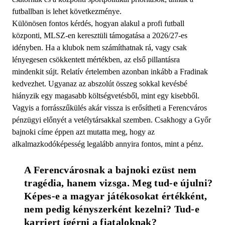
futballban is lehet következménye.
Különösen fontos kérdés, hogyan alakul a profi futball
központi, MLSZ-en keresztüli támogatása a 2026/27-es
idényben. Ha a klubok nem számíthatnak rá, vagy csak
lényegesen csökkentett mértékben, az első pillantásra
mindenkit sújt. Relatív értelemben azonban inkább a Fradinak
kedvezhet. Ugyanaz az abszolút összeg sokkal kevésbé
hiányzik egy magasabb költségvetésből, mint egy kisebből.
Vagyis a forrásszűkülés akár vissza is erősítheti a Ferencváros
pénzügyi előnyét a vetélytársakkal szemben. Csakhogy a Győr
bajnoki címe éppen azt mutatta meg, hogy az
alkalmazkodóképesség legalább annyira fontos, mint a pénz.
A Ferencvárosnak a bajnoki ezüst nem 
tragédia, hanem vizsga. Meg tud-e újulni? 
Képes-e a magyar játékosokat értékként, 
nem pedig kényszerként kezelni? Tud-e 
karriert ígérni a fiataloknak? 