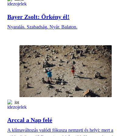
Bayer Zsolt: Örkény él!
Nyaralás. Szabadság. Nyár. Balaton.
jog
Arccal a Nap felé
A klímaváltozás valódi fókusza nemzeti és helyi: mert a