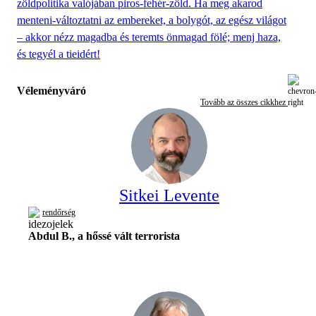
zöldpolitika valójában piros-fehér-zöld. Ha meg akarod
menteni-változtatni az embereket, a bolygót, az egész világot
– akkor nézz magadba és teremts önmagad fölé; menj haza,
és tegyél a tieidért!
Véleményváró
Tovább az összes cikkhez
Sitkei Levente
rendőrség
Abdul B., a hőssé vált terrorista