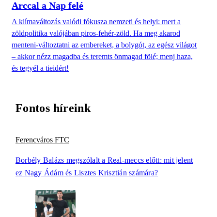
Arccal a Nap felé
A klímaváltozás valódi fókusza nemzeti és helyi: mert a
zöldpolitika valójában piros-fehér-zöld. Ha meg akarod
menteni-változtatni az embereket, a bolygót, az egész világot
– akkor nézz magadba és teremts önmagad fölé; menj haza,
és tegyél a tieidért!
Fontos híreink
Ferencváros FTC
Borbély Balázs megszólalt a Real-meccs előtt: mit jelent
ez Nagy Ádám és Lisztes Krisztián számára?