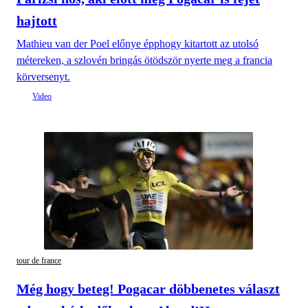
hajtott
Mathieu van der Poel előnye épphogy kitartott az utolsó
métereken, a szlovén bringás ötödször nyerte meg a francia
körversenyt.
tour de france
Még hogy beteg! Pogacar döbbenetes választ