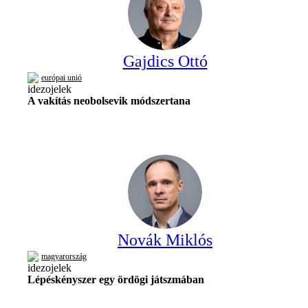
Gajdics Ottó
európai unió
A vakítás neobolsevik módszertana
Novák Miklós
magyarország
Lépéskényszer egy ördögi játszmában