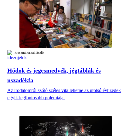
krasznahorkai lászló
Hódok és jegesmedvék, jégtáblák és
uszadékfa
Az irodalomról szóló széles vita lehetne az utolsó évtizedek
egyik legfontosabb polémiája.