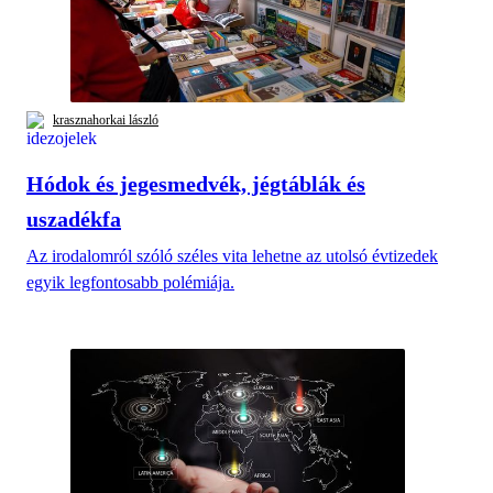
krasznahorkai lászló
Hódok és jegesmedvék, jégtáblák és
uszadékfa
Az irodalomról szóló széles vita lehetne az utolsó évtizedek
egyik legfontosabb polémiája.