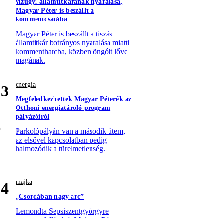
vízügyi államtitkárának nyaralása,
Magyar Péter is beszállt a
kommentcsatába
Magyar Péter is beszállt a tiszás
államtitkár botrányos nyaralása miatti
kommentharcba, közben öngólt lőve
magának.
energia
3
Megfeledkezhettek Magyar Péterék az
Otthoni energiatároló program
pályázóiról
Parkolópályán van a második ütem,
az elsővel kapcsolatban pedig
halmozódik a türelmetlenség.
majka
4
„Csordában nagy arc”
Lemondta Sepsiszentgyörgyre