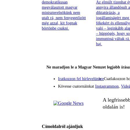
demokratikusan
Az elmúlt tizenhat 
megválasztott magyar
annyira állandósult a
miniszterelnökünk nem
diktatúrázás, a
utalt rá, nem fenyegetőzött
jogállamiságért meg
még azzal, kit fognak
fékekért és ellensúly
börtönbe csukni.
való – leginkább ala
– hüppögés, hogy s
immunissá váltak rá
baj.
Ne maradjon le a Magyar Nemzet legjobb írásai
Iratkozzon fel hírlevelünkre
Csatlakozzon h
Kövesse csatornáinkat
Instagrammon
,
Vide
A legfrisseb
oldalán is!
Címoldalról ajánljuk