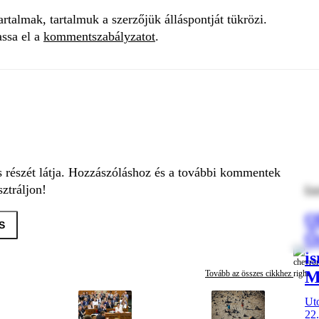
talmak, tartalmuk a szerzőjük álláspontját tükrözi.
assa el a
kommentszabályzatot
.
s részét látja. Hozzászóláshoz és a további kommentek
ztráljon!
Eur
O
S
Ő
i
M
Tovább az összes cikkhez
Uto
22.