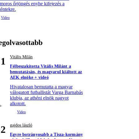
moros őrjöngés enyhe kifejezés a
téntekre.
egolvasottabb
Vitális Milán
1
Félbeszakította Vitális Milánt a
bemutatásán, és magyarul kiáltott az
AEK elnöke + videó
Hivatalosan bemutatta a magyar
válogatott futballistát Varga Barnabás
klubja, az athéni elnök nagyot
alkotott.
gajdos lászló
2
Egyre botrányosabb a Tisza-kormány