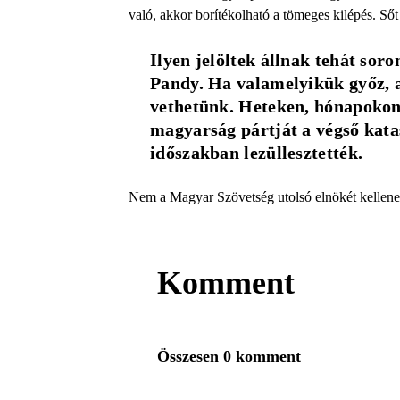
való, akkor borítékolható a tömeges kilépés. Ső
Ilyen jelöltek állnak tehát sor
Pandy. Ha valamelyikük győz, a
vethetünk. Heteken, hónapokon b
magyarság pártját a végső katas
időszakban lezüllesztették.
N
em a Magyar Szövetség utolsó elnökét kellen
Komment
Összesen 0 komment