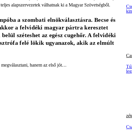
t teljes alapszervezetek válhatnak ki a Magyar Szövetségből.
Cs
kin
ompóba a szombati elnökválasztásra. Becse és 
kkor a felvidéki magyar pártra keresztet 
elül széteshet az egész cugehőr. A felvidéki 
ztrófa felé lökik ugyanazok, akik az elmúlt 
Ca
e megválasztani, hanem az első jót…
Túl
leg
zét
Csa