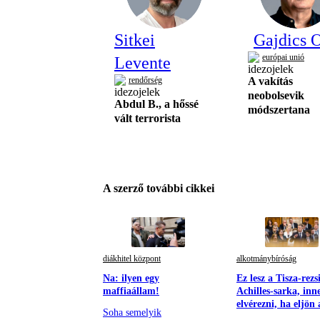
Sitkei
Gajdics O
európai unió
Levente
rendőrség
A vakítás
neobolsevik
Abdul B., a hőssé
módszertana
vált terrorista
A szerző további cikkei
diákhitel központ
alkotmánybíróság
Na: ilyen egy
Ez lesz a Tisza-rez
maffiaállam!
Achilles-sarka, inn
elvérezni, ha eljön 
Soha semelyik