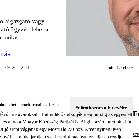
kolaigazgató vagy
rató ügyvéd lehet a
 elnöke.
amás
4. 09. 26. 12:54
Fotó: Facebook
hol a hét kiemelt témáihoz fűzött
Feliratkozom a hírlevélre
tt.
F
lévő” magyarokkal? Tudniillik ők alkotják még mindig az egyesített
és anno a Magyar Közösség Pártjáét is. Aligha azért tartottak ki öt
 most jó arcot vágjanak egy Most/Híd 2.0-hoz. Amennyiben
ilyen
sze
ovák iskolába járatja, és aki szerint ráadásul ez teljesen rendjén