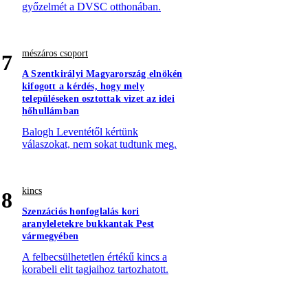
győzelmét a DVSC otthonában.
mészáros csoport
7
A Szentkirályi Magyarország elnökén
kifogott a kérdés, hogy mely
településeken osztottak vizet az idei
hőhullámban
Balogh Leventétől kértünk
válaszokat, nem sokat tudtunk meg.
kincs
8
Szenzációs honfoglalás kori
aranyleletekre bukkantak Pest
vármegyében
A felbecsülhetetlen értékű kincs a
korabeli elit tagjaihoz tartozhatott.