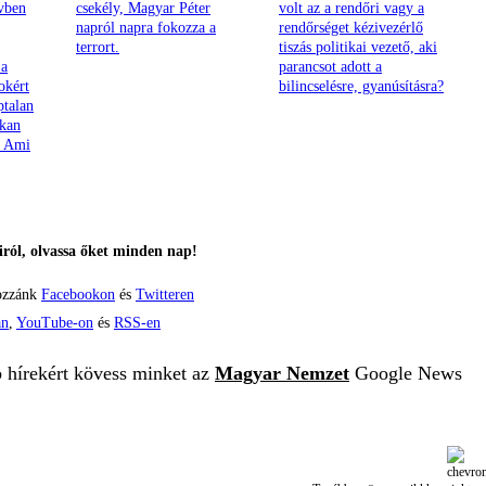
évben
csekély, Magyar Péter
volt az a rendőri vagy a
napról napra fokozza a
rendőrséget kézivezérlő
terrort.
tiszás politikai vezető, aki
 a
parancsot adott a
okért
bilincselésre, gyanúsításra?
ptalan
okan
. Ami
ról, olvassa őket minden nap!
ozzánk
Facebookon
és
Twitteren
án
,
YouTube-on
és
RSS-en
b hírekért kövess minket az
Magyar Nemzet
Google News