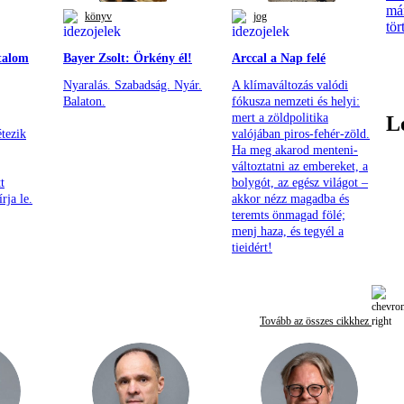
má
könyv
jog
tör
talom
Bayer Zsolt: Örkény él!
Arccal a Nap felé
Nyaralás. Szabadság. Nyár.
A klímaváltozás valódi
Balaton.
fókusza nemzeti és helyi:
mert a zöldpolitika
L
tezik
valójában piros-fehér-zöld.
Ha meg akarod menteni-
változtatni az embereket, a
t
bolygót, az egész világot –
rja le.
akkor nézz magadba és
teremts önmagad fölé;
menj haza, és tegyél a
tieidért!
Tovább az összes cikkhez