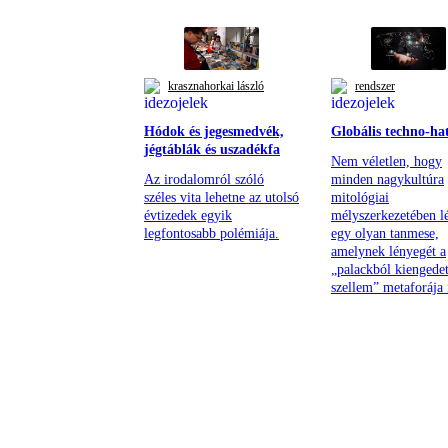
krasznahorkai lászló
rendszer
Hódok és jegesmedvék,
Globális techno-ha
jégtáblák és uszadékfa
Nem véletlen, hogy
Az irodalomról szóló
minden nagykultúra
széles vita lehetne az utolsó
mitológiai
évtizedek egyik
mélyszerkezetében lé
legfontosabb polémiája.
egy olyan tanmese,
amelynek lényegét a
„palackból kiengedet
szellem” metaforája í