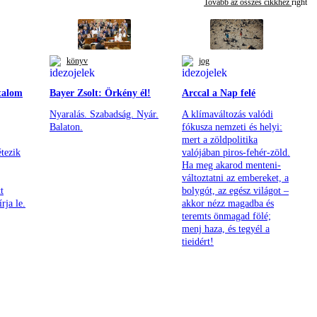
Tovább az összes cikkhez
könyv
jog
talom
Bayer Zsolt: Örkény él!
Arccal a Nap felé
Nyaralás. Szabadság. Nyár.
A klímaváltozás valódi
Balaton.
fókusza nemzeti és helyi:
mert a zöldpolitika
tezik
valójában piros-fehér-zöld.
Ha meg akarod menteni-
változtatni az embereket, a
t
bolygót, az egész világot –
rja le.
akkor nézz magadba és
teremts önmagad fölé;
menj haza, és tegyél a
tieidért!