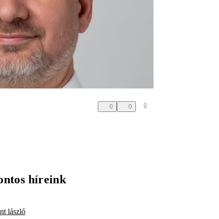
0
0
0
ontos híreink
nt lászló