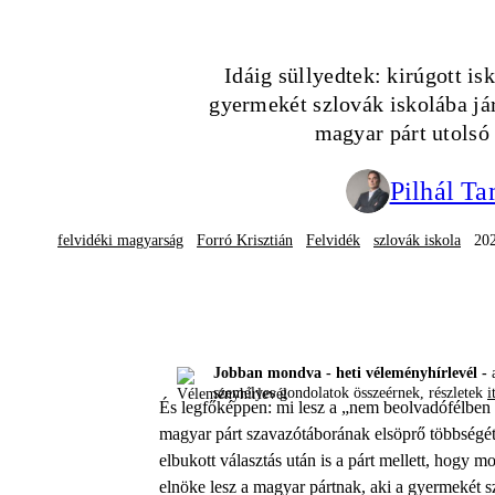
Idáig süllyedtek: kirúgott is
gyermekét szlovák iskolába já
magyar párt utolsó
Pilhál T
felvidéki magyarság
Forró Krisztián
Felvidék
szlovák iskola
202
Jobban mondva - heti véleményhírlevél -
a
személyes gondolatok összeérnek, részletek
i
És legfőképpen: mi lesz a „nem beolvadófélben 
magyar párt szavazótáborának elsöprő többségét, 
elbukott választás után is a párt mellett, hogy
elnöke lesz a magyar pártnak, aki a gyermekét szl