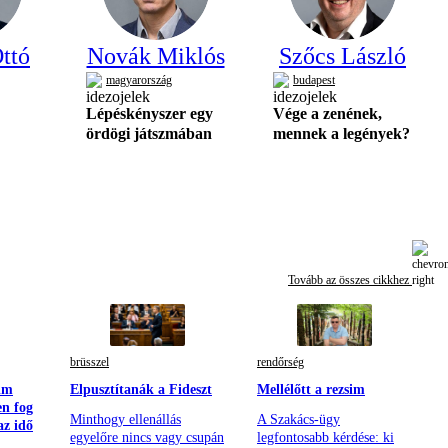
ttó
Novák Miklós
Szőcs László
magyarország
budapest
Lépéskényszer egy
Vége a zenének,
ördögi játszmában
mennek a legények?
Tovább az összes cikkhez
brüsszel
rendőrség
sim
Elpusztítanák a Fideszt
Mellélőtt a rezsim
en fog
Minthogy ellenállás
A Szakács-ügy
az idő
egyelőre nincs vagy csupán
legfontosabb kérdése: ki