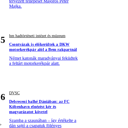
tervezett fellépését Majoros Péter
Majka.
hm hadtörténeti intézet és múzeum
5
Csontvázak is előkerültek a DKW
motorkerékpár alól a Bem rakpartnál
Német katonák maradványai feküdtek
a feltárt motorkerékpár alatt.
DVSC
6
Debreceni balhé Dániában: az FC
Köbenhavn elnézést kér és
magyarázatot követel
Szamba a szaunában – így értékelte a
dán sajtó a csapatuk fölényes