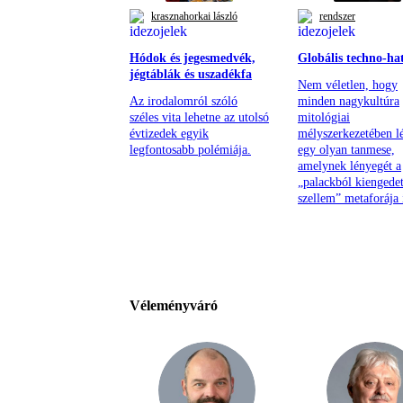
krasznahorkai lászló
rendszer
Hódok és jegesmedvék,
Globális techno-ha
jégtáblák és uszadékfa
Nem véletlen, hogy
Az irodalomról szóló
minden nagykultúra
széles vita lehetne az utolsó
mitológiai
évtizedek egyik
mélyszerkezetében lé
legfontosabb polémiája.
egy olyan tanmese,
amelynek lényegét a
„palackból kiengedet
szellem” metaforája í
Véleményváró