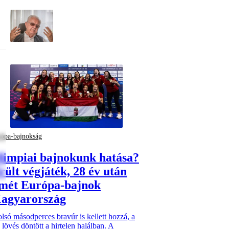
ópa-bajnokság
limpiai bajnokunk hatása?
rült végjáték, 28 év után
smét Európa-bajnok
agyarország
lsó másodperces bravúr is kellett hozzá, a
 lövés döntött a hirtelen halálban. A