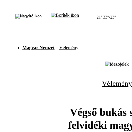
21°
33°/23°
Magyar Nemzet
Vélemény
Vélemény
Végső bukás s
felvidéki mag