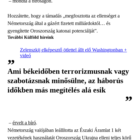
– mondta a bíróságon.
Hozzátette, hogy a támadás „megfosztotta az ellenséget a
Németország által a gázért fizetett milliárdoktól… és
gyengítette Oroszország katonai potenciálját”.
További Külföld híreink
Zelenszkij elképesztő ötlettel állt elő Washingtonban +
videó
Ami békeidőben terrorizmusnak vagy
szabotázsnak minősülne, az háborús
időkben más megítélés alá esik
–
érvelt a bíró
.
Németország valójában leállította az Északi Áramlat 1 két
vezetékének használatát Oroszország Ukrajna elleni teljes körű