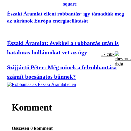
Északi Áramlat elleni robbantás: így támadták meg
az ukránok Európa energiaellátását
Északi Áramlat: évekkel a robbantás után is
hatalmas hullámokat vet az ügy
17 cikk
Szijjártó Péter: Még minek a felrobbantása
számít bocsánatos bűnnek?
Komment
Összesen 0 komment