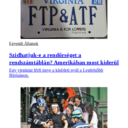
Egyesült Államok
Szidhatjuk-e a rendőrséget a
rendszámtáblán? Amerikában most kiderül
Egy virginiai férfi ügye a kísérleti nyúl a Legfelsőbb
Bíróságon.