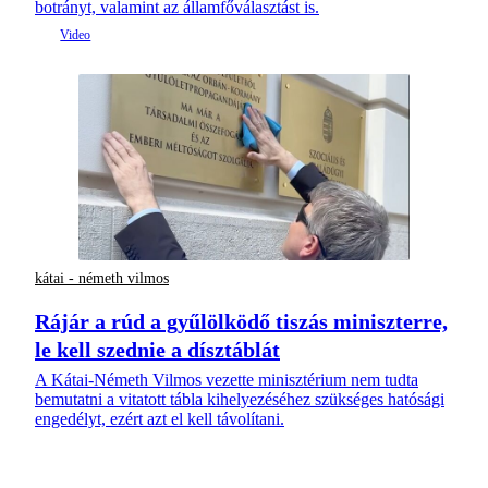
botrányt, valamint az államfőválasztást is.
kátai - németh vilmos
Rájár a rúd a gyűlölködő tiszás miniszterre,
le kell szednie a dísztáblát
A Kátai-Németh Vilmos vezette minisztérium nem tudta
bemutatni a vitatott tábla kihelyezéséhez szükséges hatósági
engedélyt, ezért azt el kell távolítani.