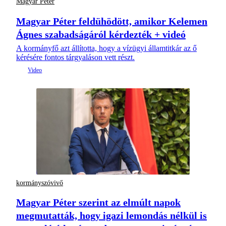
Magyar Péter
Magyar Péter feldühödött, amikor Kelemen
Ágnes szabadságáról kérdezték + videó
A kormányfő azt állította, hogy a vízügyi államtitkár az ő
kérésére fontos tárgyaláson vett részt.
kormányszóvivő
Magyar Péter szerint az elmúlt napok
megmutatták, hogy igazi lemondás nélkül is