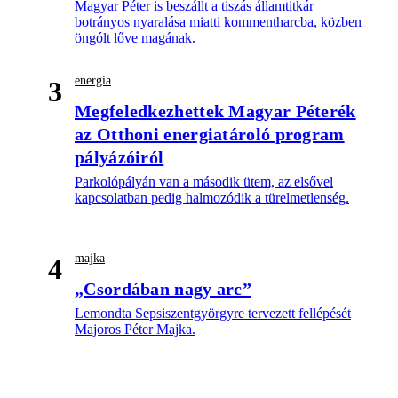
Magyar Péter is beszállt a tiszás államtitkár
botrányos nyaralása miatti kommentharcba, közben
öngólt lőve magának.
energia
3
Megfeledkezhettek Magyar Péterék
az Otthoni energiatároló program
pályázóiról
Parkolópályán van a második ütem, az elsővel
kapcsolatban pedig halmozódik a türelmetlenség.
majka
4
„Csordában nagy arc”
Lemondta Sepsiszentgyörgyre tervezett fellépését
Majoros Péter Majka.