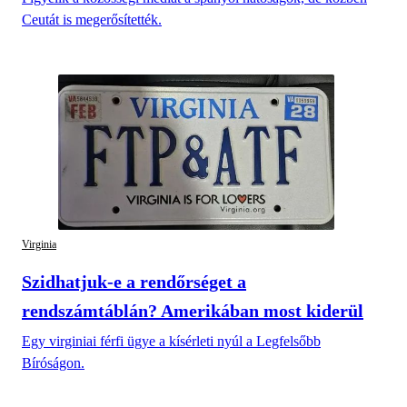
Ceutát is megerősítették.
Virginia
Szidhatjuk-e a rendőrséget a
rendszámtáblán? Amerikában most kiderül
Egy virginiai férfi ügye a kísérleti nyúl a Legfelsőbb
Bíróságon.