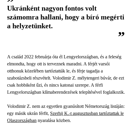
Ukránként nagyon fontos volt
számomra hallani, hogy a bíró megérti
a helyzetünket.
A család 2022 februárja óta él Lengyelországban, és a feleség
elmondta, hogy ott is terveznek maradni. A férjét varsói
otthonuk közelében tartóztatták le, és férje tagadja a
szabotázsbeli részvételt. Volodimir Z. mélytengeri búvár, de ezt
csak hobbiként űzi, és nincs katonai szerepe. A férfi
Lengyelországban klímaberendezések telepítésével foglalkozik.
Volodimir Z. nem az egyetlen gyanúsított Németország listáján:
egy másik ukrán férfit,
Szerhij K.-t augusztusban tartóztattak le
Olaszországban
nyaralása közben.