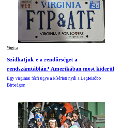
Virginia
Szidhatjuk-e a rendőrséget a
rendszámtáblán? Amerikában most kiderül
Egy virginiai férfi ügye a kísérleti nyúl a Legfelsőbb
Bíróságon.