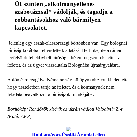
Őt szintén „alkotmányellenes 
szabotázzsal” vádolják, és tagadja a 
robbantásokhoz való bármilyen 
kapcsolatot.
Jelenleg egy észak-olaszországi börtönben van. Egy bolognai
bíróság korábban elrendelte kiadatását Berlinbe, de a római
legfelsőbb fellebbviteli bíróság a héten megsemmisítette az
ítéletet, és az ügyet visszautalta Bolognába újratárgyalásra.
A döntésre reagálva Németország külügyminisztere kijelentette,
hogy tiszteletben tartja az ítéletet, és a kormánynak nem
feladata beavatkozni a bíróságok munkájába.
Borítókép: Rendőrök kísérik az ukrán vádlott Volodimir Z.-t
(Fotó: AFP)
Robbantás az Északi Áramlat ellen