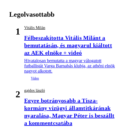
Legolvasottabb
Vitális Milán
1
Félbeszakította Vitális Milánt a
bemutatásán, és magyarul kiáltott
az AEK elnöke + videó
Hivatalosan bemutatta a magyar válogatott
futballistát Varga Barnabás klubja, az athéni elnök
nagyot alkotott.
gajdos lászló
2
Egyre botrányosabb a Tisza-
kormány vízügyi államtitkárának
nyaralása, Magyar Péter is beszállt
a kommentcsatába