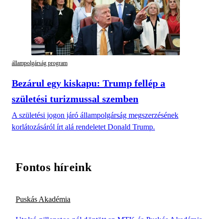
állampolgárság program
Bezárul egy kiskapu: Trump fellép a
születési turizmussal szemben
A születési jogon járó állampolgárság megszerzésének
korlátozásáról írt alá rendeletet Donald Trump.
Fontos híreink
Puskás Akadémia