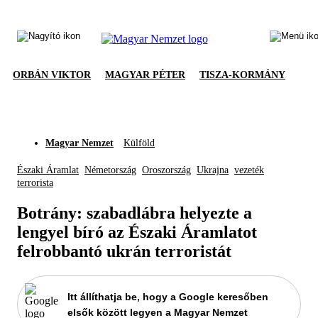
ORBÁN VIKTOR
MAGYAR PÉTER
TISZA-KORMÁNY
Magyar Nemzet
Külföld
Északi Áramlat
Németország
Oroszország
Ukrajna
vezeték
terrorista
Botrány: szabadlábra helyezte a
lengyel bíró az Északi Áramlatot
felrobbantó ukrán terroristát
Itt állíthatja be, hogy a Google keresőben
elsők között legyen a Magyar Nemzet