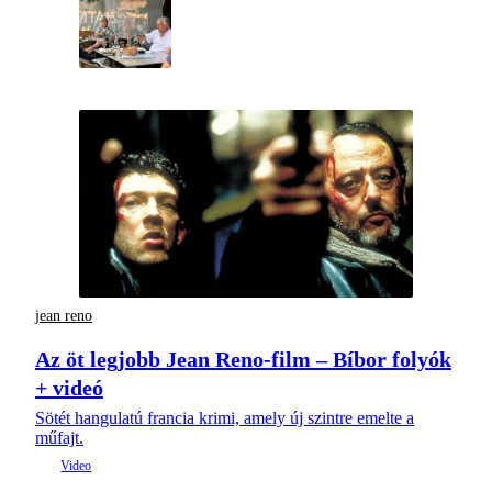
jean reno
Az öt legjobb Jean Reno-film – Bíbor folyók
+ videó
Sötét hangulatú francia krimi, amely új szintre emelte a
műfajt.