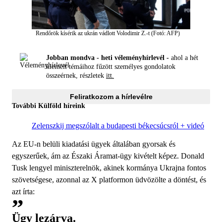
Rendőrök kísérik az ukrán vádlott Volodimir Z.-t (Fotó: AFP)
Jobban mondva - heti véleményhírlevél -
ahol a hét
kiemelt témáihoz fűzött személyes gondolatok
összeérnek, részletek
itt.
Feliratkozom a hírlevélre
További Külföld híreink
Zelenszkij megszólalt a budapesti békecsúcsról + videó
Az EU-n belüli kiadatási ügyek általában gyorsak és
egyszerűek, ám az Északi Áramat-ügy kivételt képez. Donald
Tusk lengyel miniszterelnök, akinek kormánya Ukrajna fontos
szövetségese, azonnal az X platformon üdvözölte a döntést, és
azt írta:
Ügy lezárva.