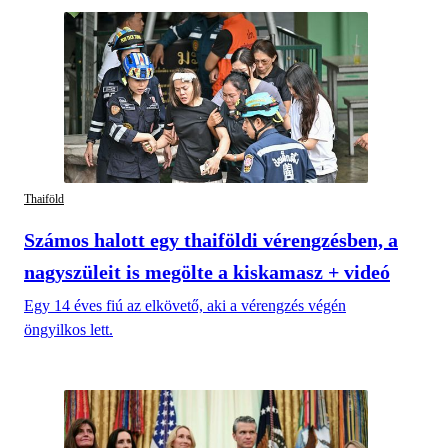
Thaiföld
Számos halott egy thaiföldi vérengzésben, a
nagyszüleit is megölte a kiskamasz + videó
Egy 14 éves fiú az elkövető, aki a vérengzés végén
öngyilkos lett.