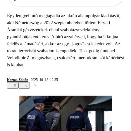
Egy lengyel bíró megtagadta az ukrán állampolgár kiadatását,
akit Németország a 2022 szeptemberében történt Északi
Áramlat gázvezetékek elleni szabotázscselekmény
gyanúsítottjaként keres. A bíró azzal érvelt, hogy ha Ukrajna
felelős a támadásért, akkor az egy „jogos” cselekedet volt. Az
ukrán terroristát szabadon is engedték, Tusk pedig ünnepel.
Volodimir Z. megúszhatja, csak azért, mert ukrán, sőt kártérítést
is kaphat.
Kozma Zoltán
2025. 10. 18. 12:35
0
0
0