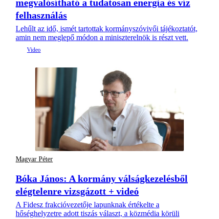
megvalósítható a tudatosan energia és víz
felhasználás
Lehűlt az idő, ismét tartottak kormányszóvivői tájékoztatót,
amin nem meglepő módon a miniszterelnök is részt vett.
Magyar Péter
Bóka János: A kormány válságkezelésből
elégtelenre vizsgázott + videó
A Fidesz frakcióvezetője lapunknak értékelte a
hőséghelyzetre adott tiszás választ, a közmédia körüli