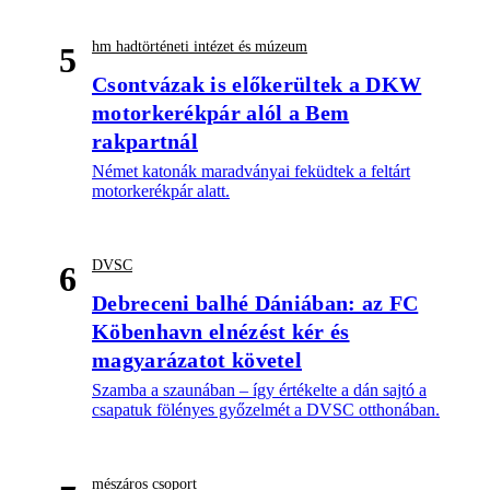
hm hadtörténeti intézet és múzeum
5
Csontvázak is előkerültek a DKW
motorkerékpár alól a Bem
rakpartnál
Német katonák maradványai feküdtek a feltárt
motorkerékpár alatt.
DVSC
6
Debreceni balhé Dániában: az FC
Köbenhavn elnézést kér és
magyarázatot követel
Szamba a szaunában – így értékelte a dán sajtó a
csapatuk fölényes győzelmét a DVSC otthonában.
mészáros csoport