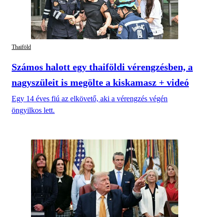
Thaiföld
Számos halott egy thaiföldi vérengzésben, a
nagyszüleit is megölte a kiskamasz + videó
Egy 14 éves fiú az elkövető, aki a vérengzés végén
öngyilkos lett.