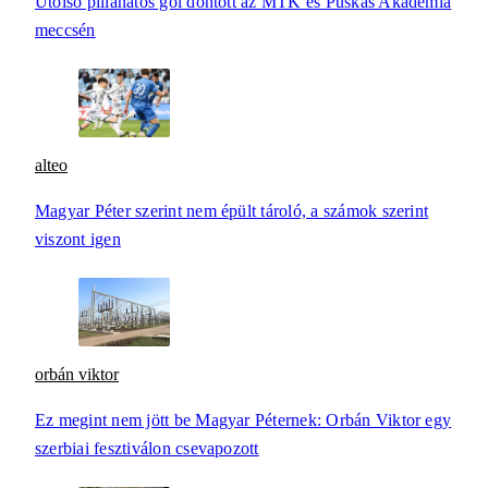
Utolsó pillanatos gól döntött az MTK és Puskás Akadémia
meccsén
alteo
Magyar Péter szerint nem épült tároló, a számok szerint
viszont igen
orbán viktor
Ez megint nem jött be Magyar Péternek: Orbán Viktor egy
szerbiai fesztiválon csevapozott