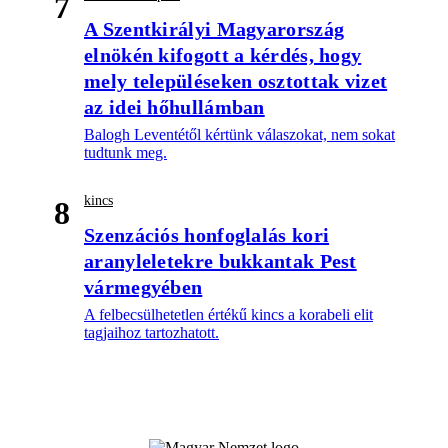
7
A Szentkirályi Magyarország
elnökén kifogott a kérdés, hogy
mely településeken osztottak vizet
az idei hőhullámban
Balogh Leventétől kértünk válaszokat, nem sokat
tudtunk meg.
kincs
8
Szenzációs honfoglalás kori
aranyleletekre bukkantak Pest
vármegyében
A felbecsülhetetlen értékű kincs a korabeli elit
tagjaihoz tartozhatott.