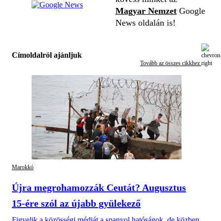
Magyar Nemzet
Google
News oldalán is!
Címoldalról ajánljuk
Tovább az összes cikkhez
Marokkó
Újra megrohamozzák Ceutát? Augusztus
15-ére szól az újabb gyülekező
Figyelik a közösségi médiát a spanyol hatóságok, de közben