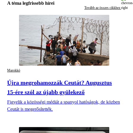
A téma legfrissebb hírei
Tovább az összes cikkhez
Marokkó
Újra megrohamozzák Ceutát? Augusztus
15-ére szól az újabb gyülekező
Figyelik a közösségi médiát a spanyol hatóságok, de közben
Ceutát is megerősítették.