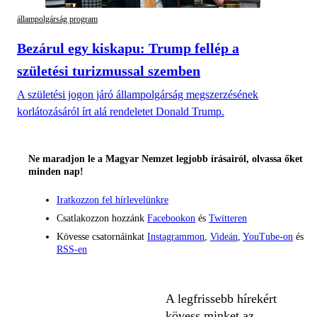
állampolgárság program
Bezárul egy kiskapu: Trump fellép a
születési turizmussal szemben
A születési jogon járó állampolgárság megszerzésének
korlátozásáról írt alá rendeletet Donald Trump.
Ne maradjon le a Magyar Nemzet legjobb írásairól, olvassa őket
minden nap!
Iratkozzon fel hírlevelünkre
Csatlakozzon hozzánk
Facebookon
és
Twitteren
Kövesse csatornáinkat
Instagrammon
,
Videán
,
YouTube-on
és
RSS-en
A legfrissebb hírekért
kövess minket az