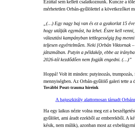
Ezúttal sem kellett csalatkoznunk. Kuncze a tőle 
mérhetetlen Orbán-gyűlölettel a következőket m
„(…) Egy nagy baj van és ez a gyakorlat 15 éve
hogy utálják egymást, ha lehet. Észre kell venn
választási kampányban tettlegességig fog menni 
teljesen egyértelműen. Neki [Orbán Viktornak –
játszmában. Putyin a példakép, ebbe az irány
2026-tól kezdődően nem fogják engedni. (…)”
Hoppá! Volt itt minden: putyinozás, trumpozás, 
mennyiségben. Az Orbán-gyűlölő galeri tette a do
További Poszt-trauma híreink
A bajuszkirály alattomosan támadt Orbánr
Ha egy laikus nézte volna meg ezt a beszélgetést
gyűlölet, ami áradt ezekből az emberekből. A k
késik, nem múlik), azonban most az exbelügymin