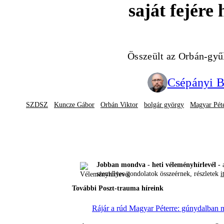
saját fejére 
Összeült az Orbán-gyűl
Csépányi B
SZDSZ
Kuncze Gábor
Orbán Viktor
bolgár györgy
Magyar Pét
Jobban mondva - heti véleményhírlevél -
a
személyes gondolatok összeérnek, részletek
i
További Poszt-trauma híreink
Rájár a rúd Magyar Péterre: gúnydalban m