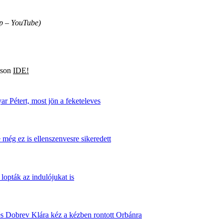
p – YouTube)
ntson
IDE!
r Pétert, most jön a feketeleves
még ez is ellenszenvesre sikeredett
lopták az indulójukat is
s Dobrev Klára kéz a kézben rontott Orbánra