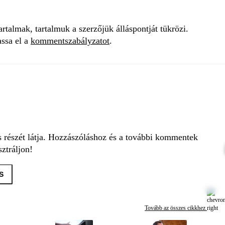
talmak, tartalmuk a szerzőjük álláspontját tükrözi.
assa el a
kommentszabályzatot
.
s részét látja. Hozzászóláshoz és a további kommentek
ztráljon!
S
Tovább az összes cikkhez