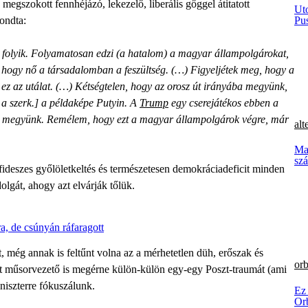
megszokott fennhéjázó, lekezelő, liberális gőggel átitatott
Ut
ondta:
Pu
 folyik. Folyamatosan edzi (a hatalom) a magyar állampolgárokat,
i, hogy nő a társadalomban a feszültség. (…) Figyeljétek meg, hogy a
ez az utálat. (…) Kétségtelen, hogy az orosz út irányába megyünk,
 a szerk.] a példaképe Putyin. A
Trump
egy cserejátékos ebben a
ba megyünk. Remélem, hogy ezt a magyar állampolgárok végre, már
alt
Mag
szá
fideszes győlöletkeltés és természetesen demokráciadeficit minden
lgát, ahogy azt elvárják tőlük.
a, de csúnyán ráfaragott
, még annak is feltűnt volna az a mérhetetlen düh, erőszak és
orb
ét műsorvezető is megérne külön-külön egy-egy Poszt-traumát (ami
iszterre fókuszálunk.
Ez
Orb