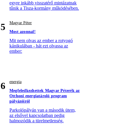
egyre inkább visszatérő mintázatnak
tűnik a Tisza-kormány működésében.
Magyar Péter
5
Most azonnal!
Mit nem olvas az ember a rotyogó
kánikulában - hát ezt olvassa az
ember:
energia
6
Megfeledkezhettek Magyar Péterék az
Otthoni energiatároló program
pályázóiról
Parkolópályán van a második ütem,
az elsővel kapcsolatban pedig
halmozódik a türelmetlenség.