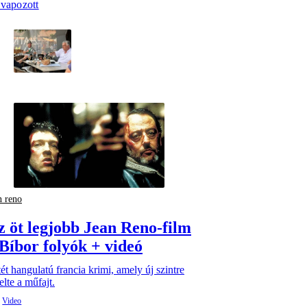
evapozott
n reno
z öt legjobb Jean Reno-film
 Bíbor folyók + videó
ét hangulatú francia krimi, amely új szintre
lte a műfajt.