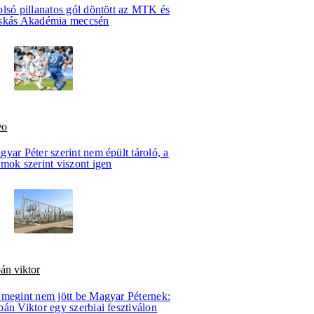
olsó pillanatos gól döntött az MTK és
skás Akadémia meccsén
eo
yar Péter szerint nem épült tároló, a
mok szerint viszont igen
án viktor
 megint nem jött be Magyar Péternek:
án Viktor egy szerbiai fesztiválon