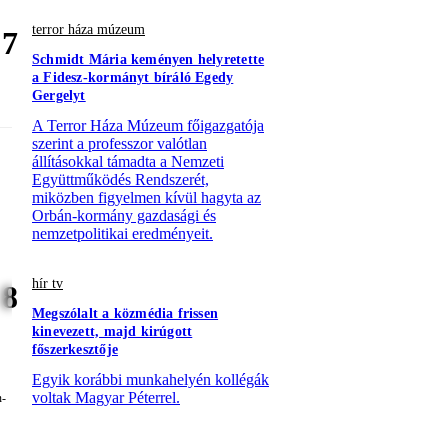
terror háza múzeum
7
Schmidt Mária keményen helyretette
a Fidesz-kormányt bíráló Egedy
Gergelyt
A Terror Háza Múzeum főigazgatója
szerint a professzor valótlan
állításokkal támadta a Nemzeti
Együttműködés Rendszerét,
miközben figyelmen kívül hagyta az
Orbán-kormány gazdasági és
nemzetpolitikai eredményeit.
hír tv
8
Megszólalt a közmédia frissen
kinevezett, majd kirúgott
főszerkesztője
Egyik korábbi munkahelyén kollégák
voltak Magyar Péterrel.