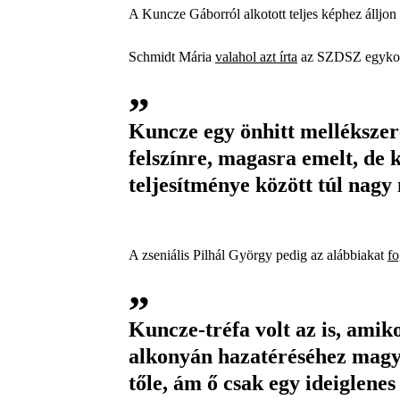
A Kuncze Gáborról alkotott teljes képhez álljon
Schmidt Mária
valahol azt írta
az SZDSZ egykor
Kuncze egy önhitt mellékszere
felszínre, magasra emelt, de k
teljesítménye között túl nagy 
A zseniális Pilhál György pedig az alábbiakat
f
Kuncze-tréfa volt az is, ami
alkonyán hazatéréséhez magy
tőle, ám ő csak egy ideiglenes