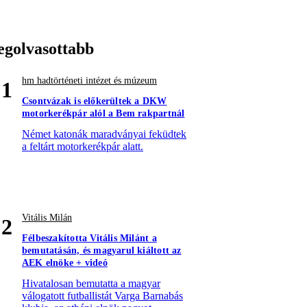
egolvasottabb
hm hadtörténeti intézet és múzeum
1
Csontvázak is előkerültek a DKW
motorkerékpár alól a Bem rakpartnál
Német katonák maradványai feküdtek
a feltárt motorkerékpár alatt.
Vitális Milán
2
Félbeszakította Vitális Milánt a
bemutatásán, és magyarul kiáltott az
AEK elnöke + videó
Hivatalosan bemutatta a magyar
válogatott futballistát Varga Barnabás