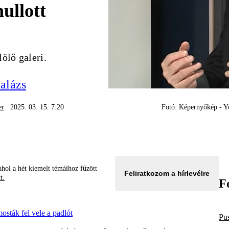
hullott
ölő galeri.
alázs
er
2025. 03. 15. 7:20
Fotó: Képernyőkép - 
hol a hét kiemelt témáihoz fűzött
Feliratkozom a hírlevélre
tt.
F
osták fel vele a padlót
Pu