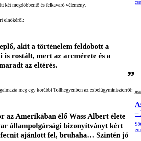
cs
 itt két megdöbbentő és felkavaró vélemény.
i elnökéről:
plő, akit a történelem feldobott a
i is rostált, mert az arcmérete és a
maradt az eltérés.
ogalmazta meg
egy korábbi Tollhegyenben az exbelügyminiszterről:
jea
A
–
kor az Amerikában élő Wass Albert élete
Söt
ar állampolgársági bizonyítványt kért
eme
 fecnit ajánlott fel, bruhaha… Szintén jó