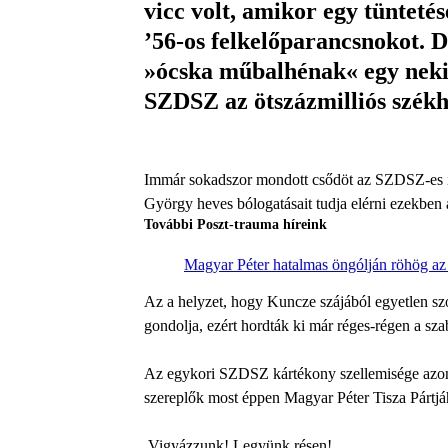
vicc volt, amikor egy tünteté
’56-os felkelőparancsnokot. De
»ócska műbalhénak« egy neki f
SZDSZ az ötszázmilliós székh
Immár sokadszor mondott csődöt az SZDSZ-es re
György heves bólogatásait tudja elérni ezekben a
További Poszt-trauma híreink
Magyar Péter hatalmas öngólján röhög az 
Az a helyzet, hogy Kuncze szájából egyetlen szón
gondolja, ezért hordták ki már réges-régen a s
Az egykori SZDSZ kártékony szellemisége azonb
szereplők most éppen Magyar Péter Tisza Pártjáh
Vigyázzunk! Legyünk résen!