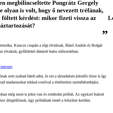
sen megbilincseltette Pongrátz Gergely
 olyan is volt, hogy ő nevezett tréfának,
öltett kérdést: mikor fizeti vissza az
L
áztartozását?
torika. Kuncze csupán a régi elvtársak, Bánó András és Bolgár
z elvakult, gyűlölettel átitatott balos műsorokban.
internet
ak sem szabad hitelt adni, és ezt a társadalom jelentős része is így
zabad madarasokat tokkal-vonóval a történelem szemétdombjára.
an még most is jelen van és rombolni próbál. Az egykori bukott
oz dörgölőznek, úgy próbálnak ismét a felszínre kerülni.