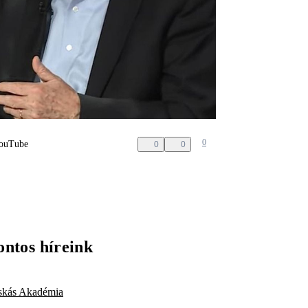
0
YouTube
0
0
ontos híreink
skás Akadémia