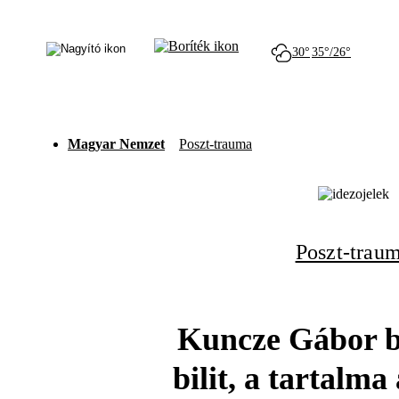
30°
35°/26°
Magyar Nemzet
Poszt-trauma
Poszt-trau
Kuncze Gábor bo
bilit, a tartalm