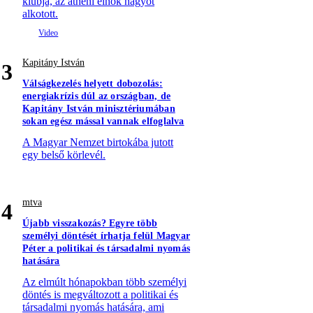
klubja, az athéni elnök nagyot
alkotott.
Kapitány István
3
Válságkezelés helyett dobozolás:
energiakrízis dúl az országban, de
Kapitány István minisztériumában
sokan egész mással vannak elfoglalva
A Magyar Nemzet birtokába jutott
egy belső körlevél.
mtva
4
Újabb visszakozás? Egyre több
személyi döntését írhatja felül Magyar
Péter a politikai és társadalmi nyomás
hatására
Az elmúlt hónapokban több személyi
döntés is megváltozott a politikai és
társadalmi nyomás hatására, ami