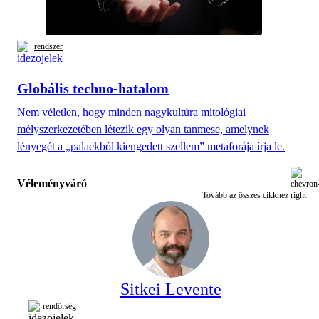
rendszer
Globális techno-hatalom
Nem véletlen, hogy minden nagykultúra mitológiai
mélyszerkezetében létezik egy olyan tanmese, amelynek
lényegét a „palackból kiengedett szellem” metaforája írja le.
Véleményváró
Tovább az összes cikkhez
Sitkei Levente
rendőrség