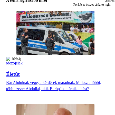
A téma legfrissebb hírei
Tovább az összes cikkhez
bíróság
Életút
Bár Abdulnak vége, a kérdések maradnak. Mi lesz a többi,
több tízezer Abdullal, akik Európában fenik a kést?