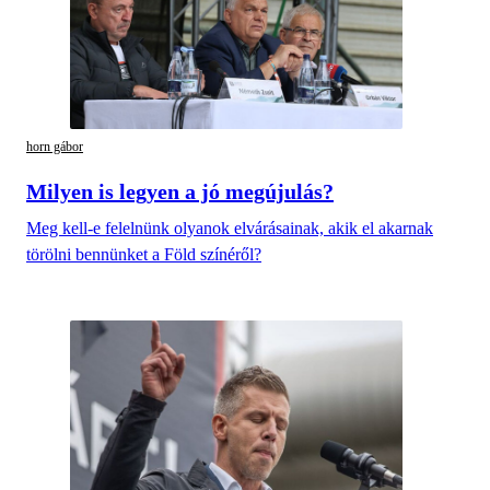
horn gábor
Milyen is legyen a jó megújulás?
Meg kell-e felelnünk olyanok elvárásainak, akik el akarnak
törölni bennünket a Föld színéről?