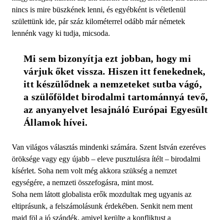
nincs is mire büszkének lenni, és egyébként is véletlenül
születtünk ide, pár száz kilométerrel odább már németek
lennénk vagy ki tudja, micsoda.
Mi sem bizonyítja ezt jobban, hogy mi 
várjuk őket vissza. Hiszen itt fenekednek, 
itt készülődnek a nemzeteket sutba vágó, 
a szülőföldet birodalmi tartománnyá tevő, 
az anyanyelvet lesajnáló Európai Egyesült 
Államok hívei.
Van világos választás mindenki számára. Szent István ezeréves
öröksége vagy egy újabb – eleve pusztulásra ítélt – birodalmi
kísérlet. Soha nem volt még akkora szükség a nemzet
egységére, a nemzeti összefogásra, mint most.
Soha nem látott globalista erők mozdultak meg ugyanis az
eltiprásunk, a felszámolásunk érdekében. Senkit nem ment
majd föl a jó szándék, amivel kerülte a konfliktust a