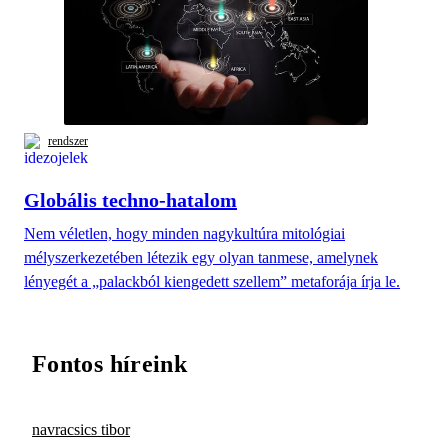
rendszer
Globális techno-hatalom
Nem véletlen, hogy minden nagykultúra mitológiai
mélyszerkezetében létezik egy olyan tanmese, amelynek
lényegét a „palackból kiengedett szellem” metaforája írja le.
Fontos híreink
navracsics tibor