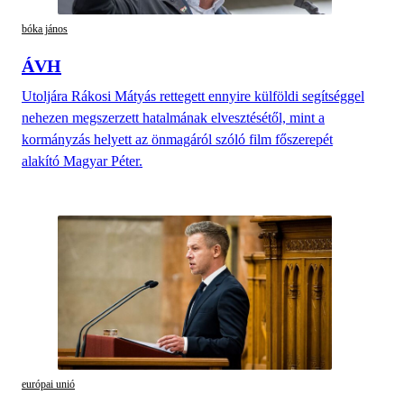
bóka jános
ÁVH
Utoljára Rákosi Mátyás rettegett ennyire külföldi segítséggel
nehezen megszerzett hatalmának elvesztésétől, mint a
kormányzás helyett az önmagáról szóló film főszerepét
alakító Magyar Péter.
európai unió