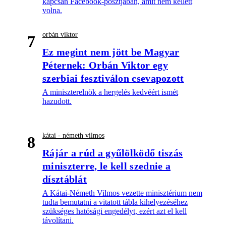
kapcsán Facebook-posztjában, amit nem kellett
volna.
orbán viktor
7
Ez megint nem jött be Magyar
Péternek: Orbán Viktor egy
szerbiai fesztiválon csevapozott
A miniszterelnök a hergelés kedvéért ismét
hazudott.
kátai - németh vilmos
8
Rájár a rúd a gyűlölködő tiszás
miniszterre, le kell szednie a
dísztáblát
A Kátai-Németh Vilmos vezette minisztérium nem
tudta bemutatni a vitatott tábla kihelyezéséhez
szükséges hatósági engedélyt, ezért azt el kell
távolítani.