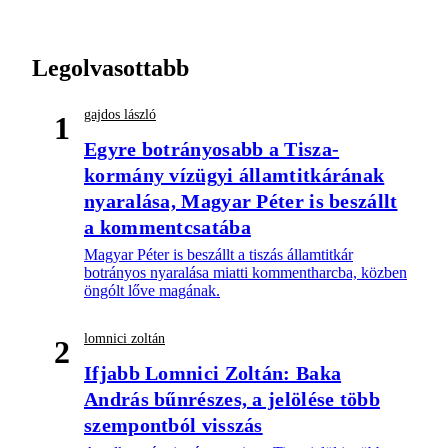
Legolvasottabb
gajdos lászló
1
Egyre botrányosabb a Tisza-
kormány vízügyi államtitkárának
nyaralása, Magyar Péter is beszállt
a kommentcsatába
Magyar Péter is beszállt a tiszás államtitkár
botrányos nyaralása miatti kommentharcba, közben
öngólt lőve magának.
lomnici zoltán
2
Ifjabb Lomnici Zoltán: Baka
András bűnrészes, a jelölése több
szempontból visszás