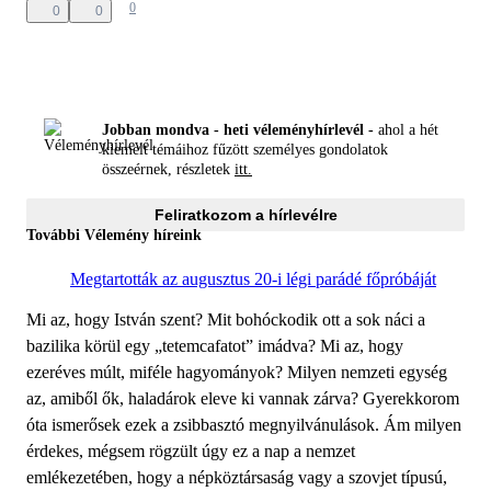
0
0
0
Jobban mondva - heti véleményhírlevél -
ahol a hét
kiemelt témáihoz fűzött személyes gondolatok
összeérnek, részletek
itt.
Feliratkozom a hírlevélre
További Vélemény híreink
Megtartották az augusztus 20-i légi parádé főpróbáját
Mi az, hogy István szent? Mit bohóckodik ott a sok náci a
bazilika körül egy „tetemcafatot” imádva? Mi az, hogy
ezeréves múlt, miféle hagyományok? Milyen nemzeti egység
az, amiből ők, haladárok eleve ki vannak zárva? Gyerekkorom
óta ismerősek ezek a zsibbasztó megnyilvánulások. Ám milyen
érdekes, mégsem rögzült úgy ez a nap a nemzet
emlékezetében, hogy a népköztársaság vagy a szovjet típusú,