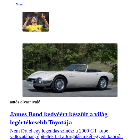
autós olvasnivaló
James Bond kedvéért készült a világ
legértékesebb Toyotája
Nem fért el egy legendás színész a 2000 GT kupé
változatában, építettek hát a forgatásra két egyedi kabriót.