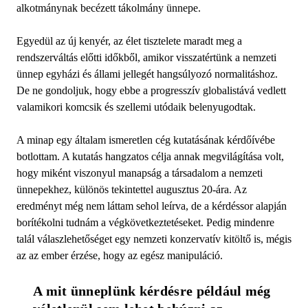
alkotmánynak becézett tákolmány ünnepe.
Egyedül az új kenyér, az élet tisztelete maradt meg a
rendszerváltás előtti időkből, amikor visszatértünk a nemzeti
ünnep egyházi és állami jellegét hangsúlyozó normalitáshoz.
De ne gondoljuk, hogy ebbe a progresszív globalistává vedlett
valamikori komcsik és szellemi utódaik belenyugodtak.
A minap egy általam ismeretlen cég kutatásának kérdőívébe
botlottam. A kutatás hangzatos célja annak megvilágítása volt,
hogy miként viszonyul manapság a társadalom a nemzeti
ünnepekhez, különös tekintettel augusztus 20-ára. Az
eredményt még nem láttam sehol leírva, de a kérdéssor alapján
borítékolni tudnám a végkövetkeztetéseket. Pedig mindenre
talál válaszlehetőséget egy nemzeti konzervatív kitöltő is, mégis
az az ember érzése, hogy az egész manipuláció.
A mit ünneplünk kérdésre például még 