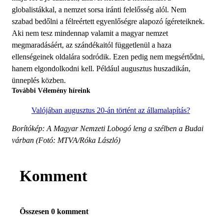
globalistákkal, a nemzet sorsa iránti felelősség alól. Nem
szabad bedőlni a félreértett egyenlőségre alapozó ígéreteiknek.
Aki nem tesz mindennap valamit a magyar nemzet
megmaradásáért, az szándékai­tól függetlenül a haza
ellenségeinek oldalára sodródik. Ezen pedig nem megsértődni,
hanem elgondolkodni kell. Pél­dául augusztus huszadikán,
ünneplés közben.
További Vélemény híreink
Valójában augusztus 20-án történt az államalapítás?
Borítókép: A Magyar Nemzeti Lobogó leng a szélben a Budai
várban (Fotó: MTVA/Róka László)
Komment
Összesen 0 komment