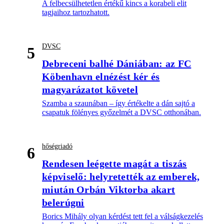
A felbecsülhetetlen értékű kincs a korabeli elit
tagjaihoz tartozhatott.
DVSC
5
Debreceni balhé Dániában: az FC
Köbenhavn elnézést kér és
magyarázatot követel
Szamba a szaunában – így értékelte a dán sajtó a
csapatuk fölényes győzelmét a DVSC otthonában.
hőségriadó
6
Rendesen leégette magát a tiszás
képviselő: helyretették az emberek,
miután Orbán Viktorba akart
belerúgni
Borics Mihály olyan kérdést tett fel a válságkezelés