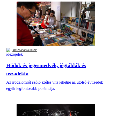
krasznahorkai lászló
Hódok és jegesmedvék, jégtáblák és
uszadékfa
Az irodalomról szóló széles vita lehetne az utolsó évtizedek
egyik legfontosabb polémiája.