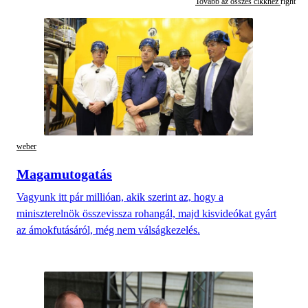
Tovább az összes cikkhez
weber
Magamutogatás
Vagyunk itt pár millióan, akik szerint az, hogy a
miniszterelnök összevissza rohangál, majd kisvideókat gyárt
az ámokfutásáról, még nem válságkezelés.