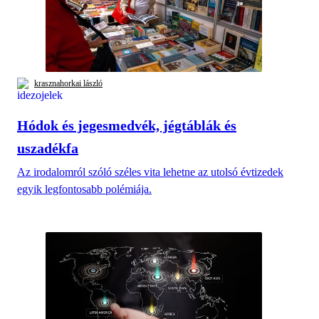
krasznahorkai lászló
Hódok és jegesmedvék, jégtáblák és
uszadékfa
Az irodalomról szóló széles vita lehetne az utolsó évtizedek
egyik legfontosabb polémiája.