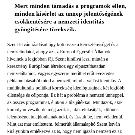
Mert minden támadás a programok ellen, 
minden kísérlet az ünnep jelentőségének 
csökkentésére a nemzeti identitás 
gyöngítésére törekszik.
Szent István ráadásul úgy köti össze a kereszténységet és a
nemzettudatot, ahogy az az Európai Egyesült Államok
híveinek a legjobban fáj. Szent királlyá lesz, miután a
keresztény Európában létrehoz egy elpusztíthatatlan
nemzetállamot. Vagyis egyszerre meríthet erőt évezredes
példamutatásából mind a nemzeti, mind a vallási identitás. A
multikulturális politikai korrektség ideológusainak két legfőbb
ellensége és célpontja. Ez hát a probléma a nemzeti ünneppel,
az összes programmal, élükön a tűzijátékkal. Mindazok, akik
komolyan veszik, de még azok is, akik elutasítják, különös
jelentőséget tulajdonítanak neki, és lássuk be, nem véletlenül.
Mint azt már említettem, felmerült államalapító Szent István
királyunkra emlékezve az is, hogy nem igazán nemzeti ez az