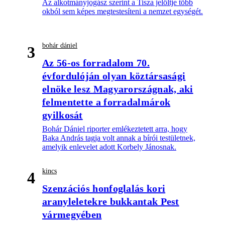
Az alkotmányjogász szerint a Tisza jelöltje több
okból sem képes megtestesíteni a nemzet egységét.
bohár dániel
3
Az 56-os forradalom 70.
évfordulóján olyan köztársasági
elnöke lesz Magyarországnak, aki
felmentette a forradalmárok
gyilkosát
Bohár Dániel riporter emlékeztetett arra, hogy
Baka András tagja volt annak a bírói testületnek,
amelyik enlevelet adott Korbely Jánosnak.
kincs
4
Szenzációs honfoglalás kori
aranyleletekre bukkantak Pest
vármegyében