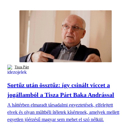
Tisza Párt
Sortűz után össztűz: így csinált viccet a
jogállamból a Tisza Párt Baka Andrással
A háttérben elmaradt társadalmi egyeztetések, elfelejtett
elvek és olyan múltbéli ítéletek kísértenek, amelyek mellett
egyetlen jóérzésű magyar sem mehet el szó nélkül.