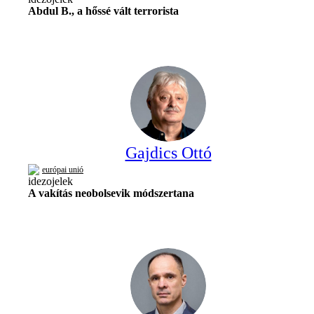
Abdul B., a hőssé vált terrorista
Gajdics Ottó
európai unió
A vakítás neobolsevik módszertana