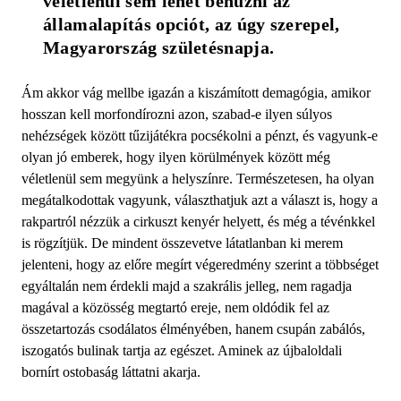
véletlenül sem lehet behúzni az 
államalapítás opciót, az úgy szerepel, 
Magyarország születésnapja.
Ám akkor vág mellbe igazán a kiszámított demagógia, amikor
hosszan kell morfondírozni azon, szabad-e ilyen súlyos
nehézségek között tűzijátékra pocsékolni a pénzt, és vagyunk-e
olyan jó emberek, hogy ilyen körülmények között még
véletlenül sem megyünk a helyszínre. Természetesen, ha olyan
megátalkodottak vagyunk, választhatjuk azt a választ is, hogy a
rakpartról nézzük a cirkuszt kenyér helyett, és még a tévénkkel
is rögzítjük. De mindent összevetve látatlanban ki merem
jelenteni, hogy az előre megírt végeredmény szerint a többséget
egyáltalán nem érdekli majd a szakrális jelleg, nem ragadja
magával a közösség megtartó ereje, nem oldódik fel az
összetartozás csodálatos élményében, hanem csupán zabálós,
iszogatós bulinak tartja az egészet. Aminek az újbaloldali
bornírt ostobaság láttatni akarja.