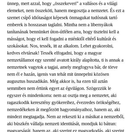
ünnep, mert azzal, hogy „összekeveri” a vallásos és a világi
elemeket, nem összeköti, hanem megosztja a nemzetet. És ezt a
szemet csípő idiótaságot képesek önmagukat tudósnak tartó
emberek is hosszasan taglalni. Mintha nem a libernyákok
tanítanának bennünket úton-útfélen arra, hogy tisztelni kell a
másságot, hogy el kell fogadni a miénktől eltérő kultúrát és
szokásokat. Nos, tessék, itt az alkalom. Lehet gyakorolni,
kedves elvtársak! Tessék elfogadni, hogy a magyar
nemzetállamot egy szentté avatott király alapította, ti is annak a
nemzetnek vagytok a tagjai, amely megfogyva bár, de törve
nem él e hazán, igenis van tehát mit ünnepelni közösen
augusztus huszadikán. Még akkor is, ha ezen túl aztán
semmiben nem értünk egyet az égvilágon. Szögezzük le
egyszer és mindenkorra: nem az osztja meg a nemzetet, aki
ragaszkodik keresztény gyökereihez, évezredes örökségéhez,
nemzedékeken át megőrzött hagyományaihoz, hanem az, aki
mindezt megtagadja. Nem az rekeszti ki a másikat a nemzetből,
aki büszkén vállalja nemzeti identitását, mondjuk ki bátran:
magyarságát, hanem az, aki szerint ez magyarkodás, aki szerint