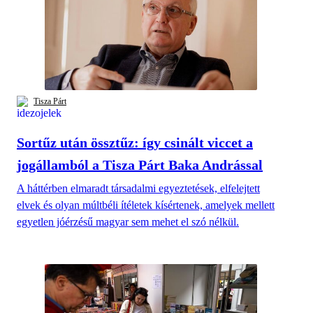
Tisza Párt
Sortűz után össztűz: így csinált viccet a
jogállamból a Tisza Párt Baka Andrással
A háttérben elmaradt társadalmi egyeztetések, elfelejtett
elvek és olyan múltbéli ítéletek kísértenek, amelyek mellett
egyetlen jóérzésű magyar sem mehet el szó nélkül.