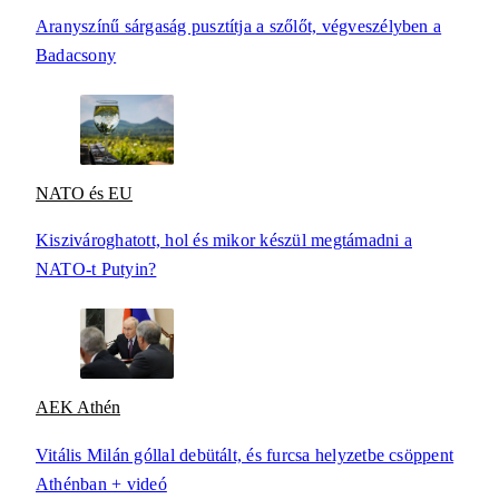
Aranyszínű sárgaság pusztítja a szőlőt, végveszélyben a
Badacsony
NATO és EU
Kiszivároghatott, hol és mikor készül megtámadni a
NATO-t Putyin?
AEK Athén
Vitális Milán góllal debütált, és furcsa helyzetbe csöppent
Athénban + videó