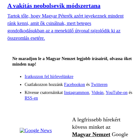
A vakítás neobolsevik módszertana
Tartok tőle, hogy Magyar Péterék azért igyekeznek mindent
ránk kenni, amit ők csinálnak, mert beteges
gondolkodásukban az a menekülő útvonal rajzolódik ki az
összeomlás esetére.
Ne maradjon le a Magyar Nemzet legjobb írásairól, olvassa őket
minden nap!
Iratkozzon fel hírlevelünkre
Csatlakozzon hozzánk
Facebookon
és
Twitteren
Kövesse csatornáinkat
Instagrammon
,
Videán
,
YouTube-on
és
RSS-en
A legfrissebb hírekért
kövess minket az
Magyar Nemzet
Google