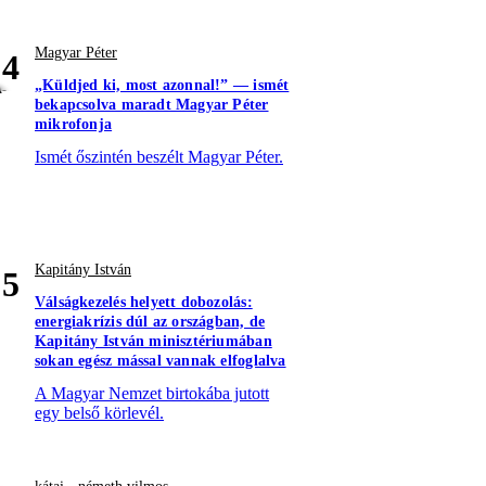
Magyar Péter
4
„Küldjed ki, most azonnal!” — ismét
bekapcsolva maradt Magyar Péter
mikrofonja
Ismét őszintén beszélt Magyar Péter.
Kapitány István
5
Válságkezelés helyett dobozolás:
energiakrízis dúl az országban, de
Kapitány István minisztériumában
sokan egész mással vannak elfoglalva
A Magyar Nemzet birtokába jutott
egy belső körlevél.