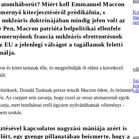
kö
az atomháborút? Miért kell Emmanuel Macron 
mernyő kiterjesztéséről prédikálnia, s 
Kö
ma
 nukleáris doktrínájában mindig jelen volt az 
sz
Pen, Macron patrióta belpolitikai ellenfele 
omernyőnek francia nukleáris elrettentésnek 
 EU a jelenlegi válságot a tagállamok feletti 
nálja.
 és körei tartanak tőle, és megpróbálják őt elütni a következő
vál
től.
Sza
ko
 elnöknek, Donald Tusknak persze tetszik Macron ötlete, és örömmel
vá
n. Az cseppet sem zavarja, hogy ezzel az orosz atomarzenál egyik
varja, mert honfitársai erről úgysem nyilváníthatnak véleményt –
nem szokás.
tésével kapcsolatos nagyzási mániája azért is 
lőtt, egy gyenge pillanatában beismerte, hogy a 
aut