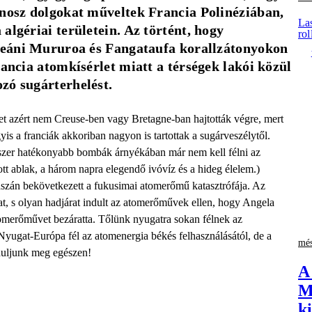
onosz dolgokat műveltek Francia Polinéziában, 
Las
algériai területein. Az történt, hogy 
rol
óceáni Mururoa és Fangataufa korallzátonyokon 
ancia atomkísérlet miatt a térségek lakói közül 
zó sugárterhelést.
et azért nem Creuse-ben vagy Bretagne-ban hajtották végre, mert
is a franciák akkoriban nagyon is tartottak a sugárveszélytől.
szer hatékonyabb bombák árnyékában már nem kell félni az
ott ablak, a három napra elegendő ivóvíz és a hideg élelem.)
szán bekövetkezett a fukusimai atomerőmű katasztrófája. Az
t, s olyan hadjárat indult az atomerőművek ellen, hogy Angela
omerőművet bezáratta. Tőlünk nyugatra sokan félnek az
yugat-Európa fél az atomenergia békés felhasználásától, de a
més
duljunk meg egészen!
A
M
k