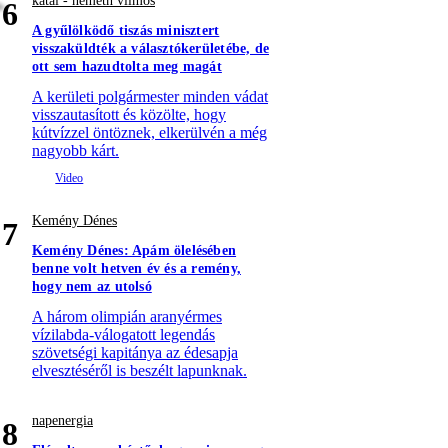
kátai - németh vilmos
6
A gyűlölködő tiszás minisztert
visszaküldték a választókerületébe, de
ott sem hazudtolta meg magát
A kerületi polgármester minden vádat
visszautasított és közölte, hogy
kútvízzel öntöznek, elkerülvén a még
nagyobb kárt.
Kemény Dénes
7
Kemény Dénes: Apám ölelésében
benne volt hetven év és a remény,
hogy nem az utolsó
A három olimpián aranyérmes
vízilabda-válogatott legendás
szövetségi kapitánya az édesapja
elvesztéséről is beszélt lapunknak.
napenergia
8