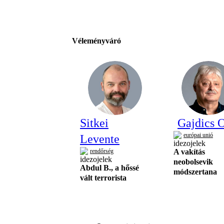
Véleményváró
Sitkei
Gajdics O
európai unió
Levente
rendőrség
A vakítás
neobolsevik
Abdul B., a hőssé
módszertana
vált terrorista