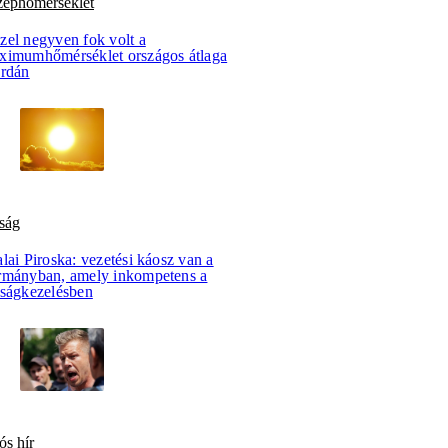
zéphőmérséklet
zel negyven fok volt a
ximumhőmérséklet országos átlaga
erdán
ság
lai Piroska: vezetési káosz van a
rmányban, amely inkompetens a
lságkezelésben
ós hír