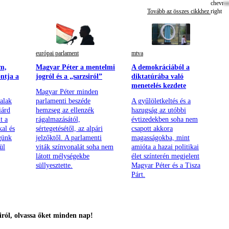
Tovább az összes cikkhez
európai parlament
mtva
m,
Magyar Péter a mentelmi
A demokráciából a
ontja a
jogról és a „sarzsiról”
diktatúrába való
menetelés kezdete
Magyar Péter minden
alak
parlamenti beszéde
A gyűlöletkeltés és a
iárd
hemzseg az ellenzék
hazugság az utóbbi
t a
rágalmazásától,
évtizedekben soha nem
kal és
sértegetésétől, az alpári
csapott akkora
günk
jelzőktől. A parlamenti
magasságokba, mint
ül
viták színvonalát soha nem
amióta a hazai politikai
látott mélységekbe
élet színterén megjelent
süllyesztette.
Magyar Péter és a Tisza
Párt.
ról, olvassa őket minden nap!