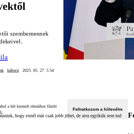
ektől
zetői szembemennek
dekeivel.
ila
sk
háború
2025. 05. 27. 5:54
hol a hét kiemelt témáihoz fűzött
Feliratkozom a hírlevélre
tt.
F
ontaniuk, hogy ennél már csak jobb jöhet, de arra egyikük sem tud