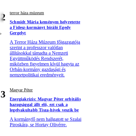
terror háza múzeum
2
Schmidt Mária keményen helyretette
a Fidesz-kormányt bíráló Egedy
Gergelyt
A Terror Háza Múzeum főigazgatója
szerint a professzor valótlan
állításokkal támadta a Nemzeti
Együttműködés Rendszerét,
miközben figyelmen kívül hagyta az
Orbán-kormány gazdasági és
nemzetpolitikai eredményeit.
Magyar Péter
3
Energiakrízis: Magyar Péter orbitális
hazugsággal állt elő, ezt csak a
legelvakultabb Tisza-hívek veszik be
A kormányfő nem hallgatott se Szalai
Piroskára, se Hortay Olivérre.