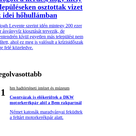
elepüléseken osztottak vizet
z idei hőhullámban
ogh Levente szerint idén mintegy 200 ezer
er ásványvíz kiosztását tervezik, de
ntendrén kívül egyetlen más települést nem
ített, ahol ez meg is valósult a krízisidőszak
e felé közeledve.
egolvasottabb
hm hadtörténeti intézet és múzeum
1
Csontvázak is előkerültek a DKW
motorkerékpár alól a Bem rakpartnál
Német katonák maradványai feküdtek
a feltárt motorkerékpár alatt.