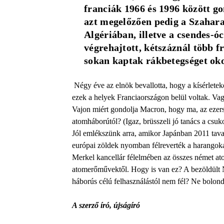
franciák 1966 és 1996 között g
azt megelő­zően pedig a Szahara 
Algériában, illetve a csendes-
végrehajtott, kétszáznál több fr
sokan kaptak rákbetegséget oko
Négy éve az elnök bevallotta, hogy a kísérletek
ezek a helyek Franciaországon belül voltak. Vagy
Vajon miért gondolja Macron, hogy ma, az ezer
atomháborútól? (Igaz, brüsszeli jó tanács a csuk
Jól emlékszünk arra, amikor Japánban 2011 tava
európai zöldek nyomban félreverték a harangoka
Merkel kancellár félelmében az összes német at
atomerőművektől. Hogy is van ez? A bezöldült N
háborús célú felhasználástól nem fél? Ne bolon
A szerző
író, újságíró