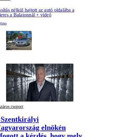
sítás nélkül hajtott az autó oldalába a
leres a Balatonnál + videó
záros csoport
 Szentkirályi
agyarország elnökén
ifogott a kérdés, hogy mely