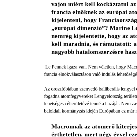
vajon miért kell kockáztatni 
francia elnöknek az európai ato
kijelenteni, hogy Franciaország
„európai dimenzió”? Marine Le 
nemrég kijelentette, hogy az at
kell maradnia, és rámutatott: az
nagyobb hatalomszerzésre hasz
Le Pennek igaza van. Nem véletlen, hogy Macron
francia elnökválasztáson való indulás lehetőségé
Az oroszfóbiában szenvedő balliberális lengyel
fogadna atomfegyvereket Lengyelország területé
lehetséges célterületévé tenné a hazáját. Nem za
baloldali kormányzás idején Európában ez már 
Macronnak az atomerő kiterjesz
érthetetlen, mert négy évvel eze