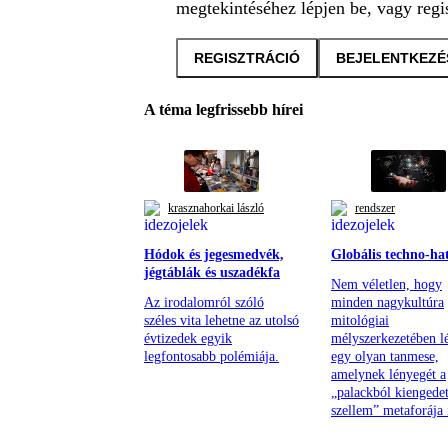
megtekintéséhez lépjen be, vagy regis
REGISZTRÁCIÓ
BEJELENTKEZÉ
A téma legfrissebb hírei
krasznahorkai lászló
rendszer
Hódok és jegesmedvék,
Globális techno-ha
jégtáblák és uszadékfa
Nem véletlen, hogy
Az irodalomról szóló
minden nagykultúra
széles vita lehetne az utolsó
mitológiai
évtizedek egyik
mélyszerkezetében lé
legfontosabb polémiája.
egy olyan tanmese,
amelynek lényegét a
„palackból kiengedet
szellem” metaforája í