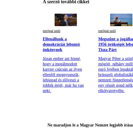
A szerző további cikkei
európai unió
európai unió
Ellenállunk a
Megszűnt a jogálla
demokráciát lebontó
1956 örökségét leb
önkénynek
Tisza Párt
Józan ember azt hinné,
Magyar Péter a színf
hogy a megálmodott
mögött, néhány mill
karrier csúcsán az ilyen
euró fejében lepaktál
ellenfél megnyugszik,
brüsszeli globalisták
lehiggad és előveszi a
nemzeti függetlensé
jobbik énjét, már ha van
egy részét gond nélk
neki.
elkótyavetyélte.
Ne maradjon le a Magyar Nemzet legjobb írásai