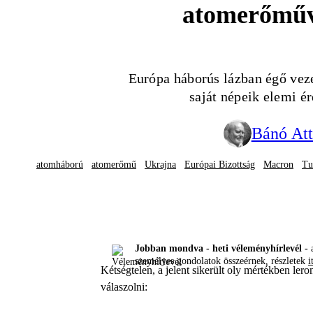
atomerőműv
Európa háborús lázban égő ve
saját népeik elemi ér
Bánó Att
atomháború
atomerőmű
Ukrajna
Európai Bizottság
Macron
Tu
Jobban mondva - heti véleményhírlevél -
a
személyes gondolatok összeérnek, részletek
i
Kétségtelen, a jelent sikerült oly mértékben ler
válaszolni: