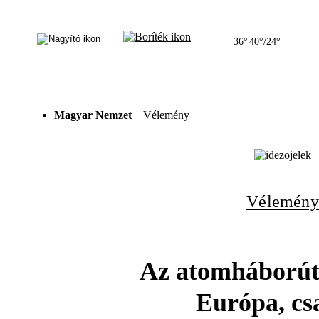
36°
40°/24°
Magyar Nemzet
Vélemény
Vélemény
Az atomháborútó
Európa, cs