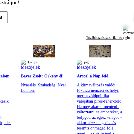
ztráljon!
S
Tovább az összes cikkhez
könyv
jog
talom
Bayer Zsolt: Örkény él!
Arccal a Nap felé
Nyaralás. Szabadság. Nyár.
A klímaváltozás valódi
Balaton.
fókusza nemzeti és helyi:
mert a zöldpolitika
tezik
valójában piros-fehér-zöld.
Ha meg akarod menteni-
változtatni az embereket, a
t
bolygót, az egész világot –
rja le.
akkor nézz magadba és
teremts önmagad fölé;
menj haza, és tegyél a