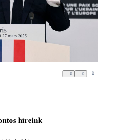
0
0
0
ontos híreink