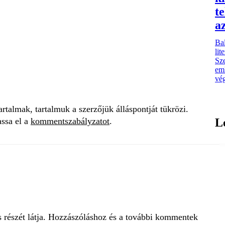
t
a
Bal
lit
Sze
eml
vég
talmak, tartalmuk a szerzőjük álláspontját tükrözi.
assa el a
kommentszabályzatot
.
L
s részét látja. Hozzászóláshoz és a további kommentek