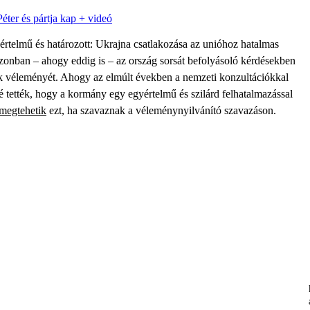
éter és pártja kap + videó
értelmű és határozott: Ukrajna csatlakozása az unióhoz hatalmas
nban – ahogy eddig is – az ország sorsát befolyásoló kérdésekben
 véleményét. Ahogy az elmúlt években a nemzeti konzultációkkal
 tették, hogy a kormány egy egyértelmű és szilárd felhatalmazással
 megtehetik
ezt, ha szavaznak a véleménynyilvánító szavazáson.