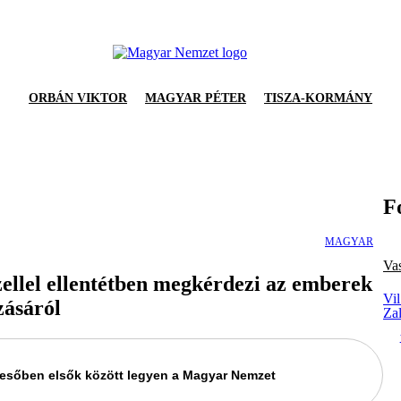
ORBÁN VIKTOR
MAGYAR PÉTER
TISZA-KORMÁNY
F
MAGYAR
Va
ellel ellentétben megkérdezi az emberek
Vil
zásáról
Za
keresőben elsők között legyen a Magyar Nemzet