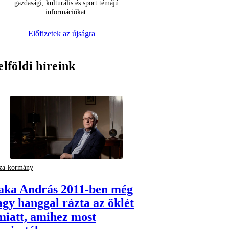
gazdasági, kulturális és sport témájú
információkat.
Előfizetek az újságra
elföldi híreink
za-kormány
aka András 2011-ben még
agy hanggal rázta az öklét
miatt, amihez most