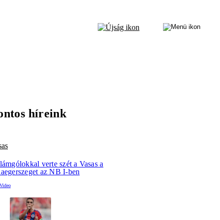
ontos híreink
sas
lámgólokkal verte szét a Vasas a
laegerszeget az NB I-ben