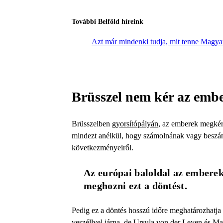
További Belföld híreink
Azt már mindenki tudja, mit tenne Magyar
Brüsszel nem kér az emb
Brüsszelben
gyorsítópályán
, az emberek megké
mindezt anélkül, hogy számolnának vagy beszám
következményeiről.
Az európai baloldal az emberek,
meghozni ezt a döntést.
Pedig ez a döntés hosszú időre meghatározhatja
veszéllyel járna
, de Ursula von der Leyen és M