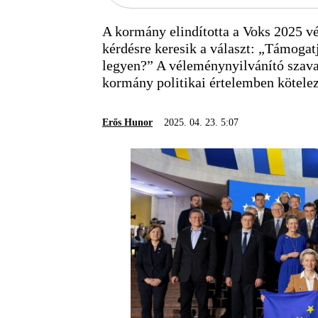
A kormány elindította a Voks 2025 v
kérdésre keresik a választ: „Támogat
legyen?” A véleménynyilvánító szava
kormány politikai értelemben kötelez
Erős Hunor
2025. 04. 23. 5:07