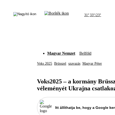
31°
33°/23°
Magyar Nemzet
Belföld
Voks 2025
Brüsszel
szavazás
Magyar Péter
Voks2025 – a kormány Brüssz
véleményét Ukrajna csatlako
Itt állíthatja be, hogy a Google 