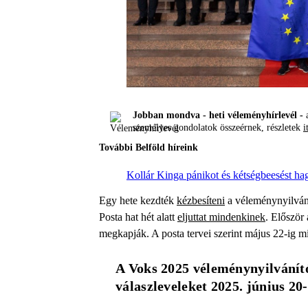
Jobban mondva - heti véleményhírlevél -
a
személyes gondolatok összeérnek, részletek
i
További Belföld híreink
Kollár Kinga pánikot és kétségbeesést ha
Egy hete kezdték
kézbesíteni
a véleménynyilvání
Posta hat hét alatt
eljuttat mindenkinek
. Először 
megkapják. A posta tervei szerint május 22-ig m
A Voks 2025 véleménynyilvánító
válaszleveleket 2025. június 20