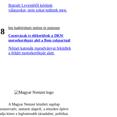
Balogh Leventétől kértünk
válaszokat, nem sokat tudtunk meg.
hm hadtörténeti intézet és múzeum
8
Csontvázak is előkerültek a DKW
motorkerékpár alól a Bem rakpartnál
Német katonák maradványai feküdtek
a feltárt motorkerékpár alatt.
A Magyar Nemzet közéleti napilap
konzervatív, nemzeti alapról, a tényekre építve
adja közre a legfontosabb társadalmi, politikai,