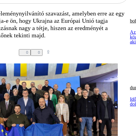
éleménynyilvánító szavazást, amelyben erre az egy
ja-e ön, hogy Ukrajna az Európai Unió tagja
boh
zásnak nagy a tétje, hiszen az eredményét a
Az
őnek tekinti majd.
kö
aki
0
0
0
dun
Idő
dol