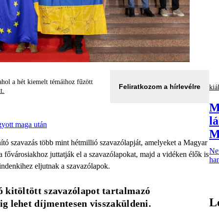
hol a hét kiemelt témáihoz fűzött
Feliratkozom a hírlevélre
kiál
tt.
M
l
gyott maga után
M
tó szavazás több mint hétmillió szavazólapját, amelyeket a Magyar
Ne
a fővárosiakhoz juttatják el a szavazólapokat, majd a vidéken élők is
han
indenkihez eljutnak a szavazólapok.
 kitöltött szavazólapot tartalmazó 
L
-ig lehet díjmentesen visszaküldeni.