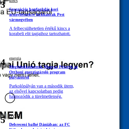
kincs
3
Szenzációs honfoglalás kori
aranyleletekre bukkantak Pest
vármegyében
A felbecsülhetetlen értékű kincs a
korabeli elit tagjaihoz tartozhatott.
energia
4
Megfeledkezhettek Magyar Péterék az
Otthoni energiatároló program
pályázóiról
Parkolópályán van a második ütem,
az elsővel kapcsolatban pedig
halmozódik a türelmetlenség.
DVSC
5
Debreceni balhé Dániában: az FC