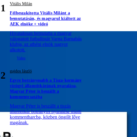
Vitális Milán
1
Félbeszakította Vitális Milánt a
bemutatásán, és magyarul kiáltott az
AEK elnöke + videó
Hivatalosan bemutatta a magyar
válogatott futballistát Varga Barnabás
klubja, az athéni elnök nagyot
alkotott.
gajdos lászló
2
Egyre botrányosabb a Tisza-kormány
vízügyi államtitkárának nyaralása,
Magyar Péter is beszállt a
kommentcsatába
Magyar Péter is beszállt a tiszás
államtitkár botrányos nyaralása miatti
kommentharcba, közben öngólt lőve
magának.