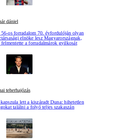
ár dániel
 56-os forradalom 70. évfordulóján olyan
ztársasági elnöke lesz Magyarországnak,
 felmentette a forradalmárok gyilkosát
ai teherhajózás
kapszula lett a kiszáradt Duna: hihetetlen
gokat találni a folyó teljes szakaszán