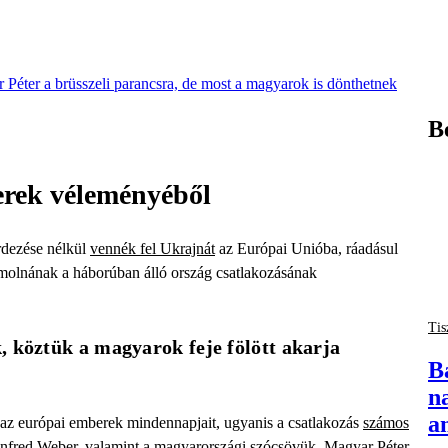
 Péter a brüsszeli parancsra, de most a magyarok is dönthetnek
B
erek véleményéből
rdezése nélkül
vennék fel Ukrajnát
az Európai Unióba, ráadásul
olnának a háborúban álló ország csatlakozásának
Tis
 köztük a magyarok feje fölött akarja 
B
n
a
 az európai emberek mindennapjait, ugyanis a csatlakozás
számos
anfred Weber, valamint a
magyarországi szócsövük
, Magyar Péter