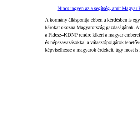
Nincs ingyen az a segítség, amit Magyar P
A kormány álláspontja ebben a kérdésben is egy
károkat okozna Magyarország gazdaságának. Azo
a Fidesz–KDNP rendre kikéri a magyar emberek
és népszavazásokkal a választópolgárok lehetővé
képviselhesse a magyarok érdekeit, úgy
most is