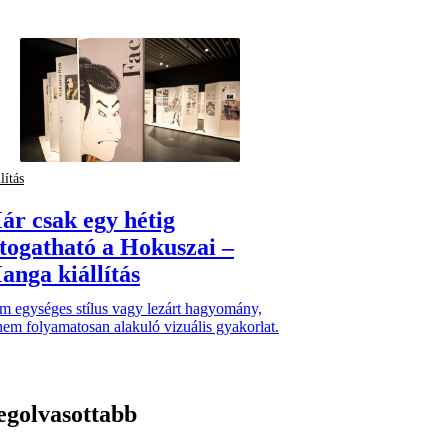
lítás
ár csak egy hétig
átogatható a Hokuszai –
anga kiállítás
m egységes stílus vagy lezárt hagyomány,
em folyamatosan alakuló vizuális gyakorlat.
egolvasottabb