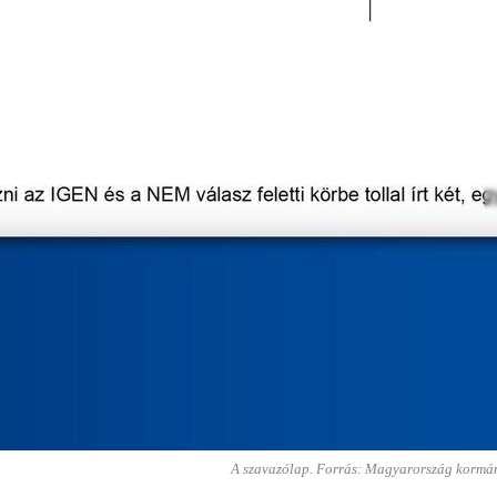
A szavazólap. Forrás: Magyarország kormá