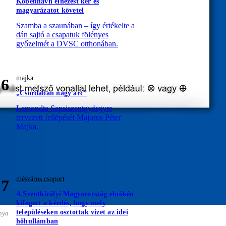
Köbenhavn elnézést kér és
magyarázatot követel
Szamba a szaunában – így értékelte a
dán sajtó a csapatuk fölényes
győzelmét a DVSC otthonában.
majka
6
„Csordában nagy arc”
Lemondta Sepsiszentgyörgyre
tervezett fellépését Majoros Péter
Majka.
mészáros csoport
7
A Szentkirályi Magyarország elnökén
kifogott a kérdés, hogy mely
településeken osztottak vizet az idei
nya
hőhullámban